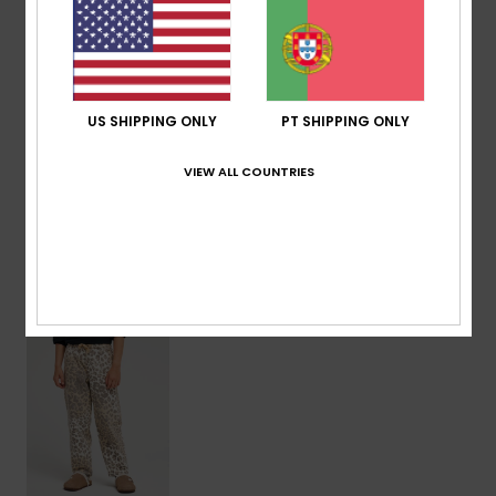
Cintura:
elástica
Outros:
estampa animal
Composição
[Tecido principal] 100% algodão
US SHIPPING ONLY
PT SHIPPING ONLY
VIEW ALL COUNTRIES
Envio & Devolucoes
Vistos recentemente