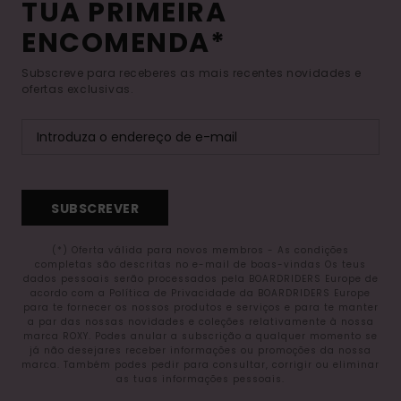
TUA PRIMEIRA
ENCOMENDA*
Subscreve para receberes as mais recentes novidades e
ofertas exclusivas.
SUBSCREVER
(*) Oferta válida para novos membros - As condições
completas são descritas no e-mail de boas-vindas Os teus
dados pessoais serão processados pela BOARDRIDERS Europe de
acordo com a Política de Privacidade da BOARDRIDERS Europe
para te fornecer os nossos produtos e serviços e para te manter
a par das nossas novidades e coleções relativamente à nossa
marca ROXY. Podes anular a subscrição a qualquer momento se
já não desejares receber informações ou promoções da nossa
marca. Também podes pedir para consultar, corrigir ou eliminar
as tuas informações pessoais.