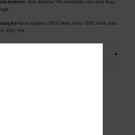
ola exterior:
Sola exterior TPR reciclada com arte Roxy
tage
osição
Parte superior: 100% têxtil, forro: 100% têxtil, sola
or: 100% TPR
io & Devolucoes