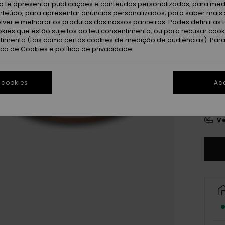
ra te apresentar publicações e conteúdos personalizados; para medi
eúdo; para apresentar anúncios personalizados; para saber mais 
lver e melhorar os produtos dos nossos parceiros. Podes definir as 
okies que estão sujeitos ao teu consentimento, ou para recusar coo
ntimento (tais como certos cookies de medição de audiências). Par
tica de Cookies
e
política de privacidade
3
 cookies
Ace
4
Ve