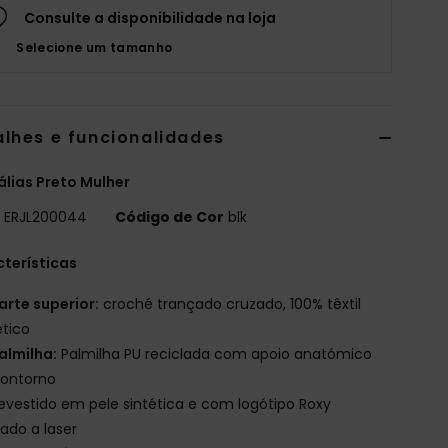
Consulte a disponibilidade na loja
Selecione um tamanho
alhes e funcionalidades
lias Preto Mulher
o
ERJL200044
Código de Cor
blk
terísticas
arte superior:
croché trançado cruzado, 100% têxtil
ético
almilha:
Palmilha PU reciclada com apoio anatómico
contorno
evestido em pele sintética e com logótipo Roxy
ado a laser