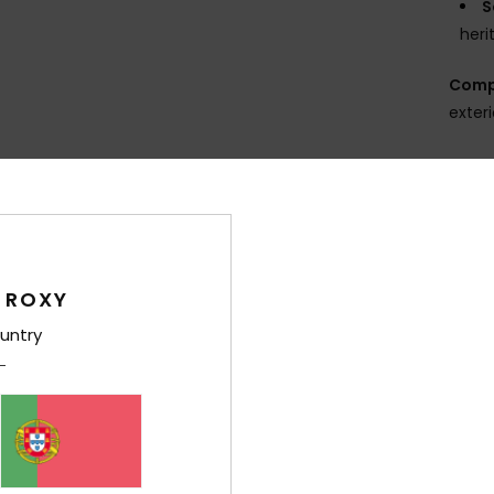
S
heri
Comp
exteri
Env
 ROXY
untry
Pontuação média
4.8
/5