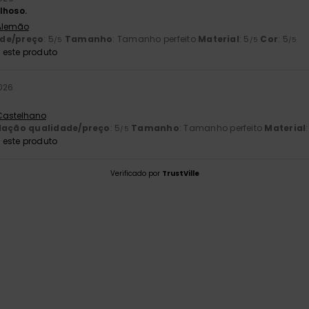
lhoso.
 Alemão
ade/preço
: 5
Tamanho
: Tamanho perfeito
Material
: 5
Cor
: 5
/5
/5
/5
este produto
026
 Castelhano
lação qualidade/preço
: 5
Tamanho
: Tamanho perfeito
Material
/5
este produto
Verificado por
TrustVille