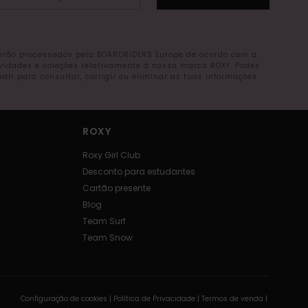
serão processados pela BOARDRIDERS Europe de acordo com a
ovidades e coleções relativamente à nossa marca ROXY. Podes
r para consultar, corrigir ou eliminar as tuas informações
ROXY
Roxy Girl Club
Desconto para estudantes
Cartão presente
Blog
Team Surf
Team Snow
Configuração de cookies |
Política de Privacidade |
Termos de venda |