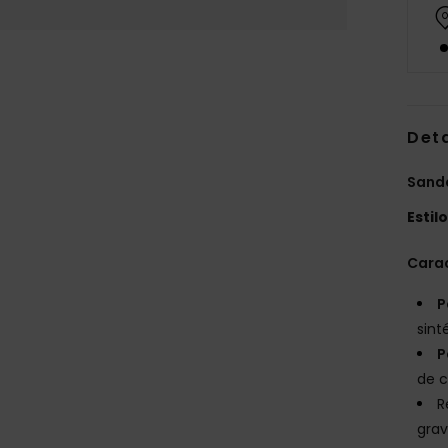
Det
Sandá
Estil
Carac
P
sint
P
de 
R
grav