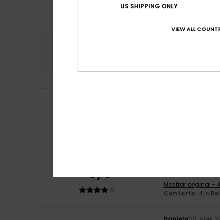
US SHIPPING ONLY
VIEW ALL COUNTR
Conforto
Rela
4.7
Petra
12. Junho 2
5
/5
Porque adoro es
Mostrar original -
Conforto
: 5
Re
/5
Eu recomendo 
4
Barbara
7. Maio 2
/5
São um pouco es
Mostrar original -
Conforto
: 4
Re
/5
Daniela
30. Abril 