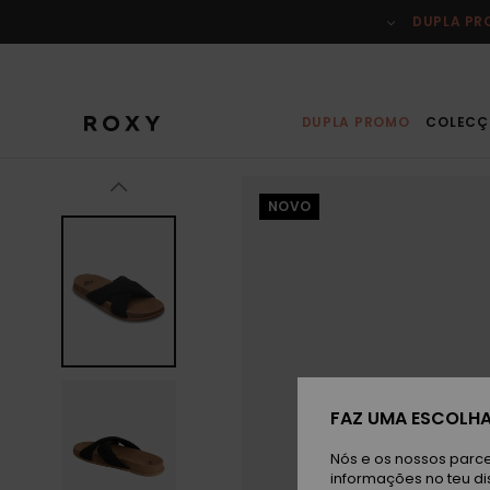
Avançar
para
DUPLA P
a
informação
do
produto
DUPLA PROMO
COLECÇ
NOVO
FAZ UMA ESCOLHA
Nós e os nossos parce
informações no teu di