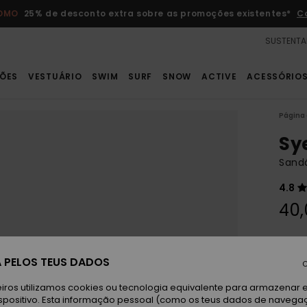
ROMO
25% de desconto extra sobre as promoções existentes*
C
SUSTENTA
ÕES
VESTUÁRIO
SWIM
SURF
SNOW
ACTIVE
ACESSÓRIO
Página 
Sy
Sandá
4.8
40,
Paga 3
 PELOS TEUS DADOS
C
Bl
Cor
iros utilizamos cookies ou tecnologia equivalente para armazenar 
spositivo. Esta informação pessoal (como os teus dados de navega