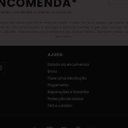
ENCOMENDA*
entes novidades e ofertas exclusivas.
letas são descritas no e-mail de boas-vindas Os teus dados pessoais 
ecer os nossos produtos e serviços e para te manter a par das nossas n
s receber informações ou promoções da nossa marca. Também podes pedi
pessoais.
AJUDA
Estado da encomenda
Envio
Fazer uma devolução
Pagamento
Reparações e Garantia
Protecção de dados
FAQ e contato