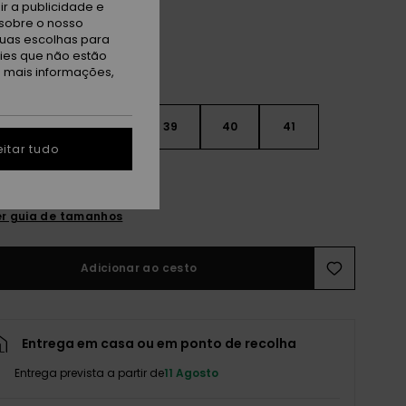
r a publicidade e
sobre o nosso
tuas escolhas para
kies que não estão
a mais informações,
6
37
38
39
40
41
itar tudo
2
r guia de tamanhos
Adicionar ao cesto
Entrega em casa ou em ponto de recolha
Entrega prevista a partir de
11 Agosto