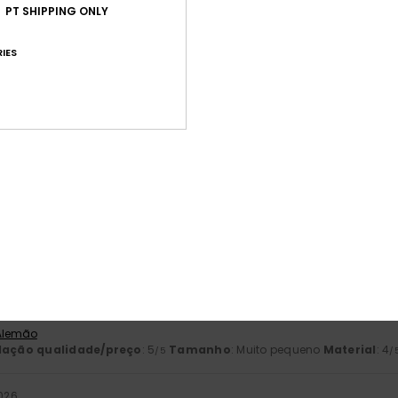
PT SHIPPING ONLY
baseado em
4 avaliações verificadas
desde Março 2026
75% dos nossos clientes recomendam este produto
IES
ção qualidade/preço
Tamanho
Mat
5.0
4
Muito pequeno
Demasiado grande
026
tas peças, tanto pela qualidade como pelo aspeto
 Alemão
lação qualidade/preço
: 5
Material
: 5
Cor
: 5
/5
/5
/5
este produto
026
treitas demais
 Alemão
lação qualidade/preço
: 5
Tamanho
: Muito pequeno
Material
: 4
/5
/
2026