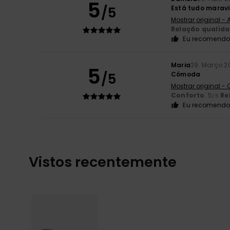
5
/5
Está tudo maravi
Mostrar original -
Relação qualid
Eu recomendo 
Maria
29. Março 2
5
/5
Cómoda
Mostrar original -
Conforto
: 5
Re
/5
Eu recomendo 
Vistos recentemente