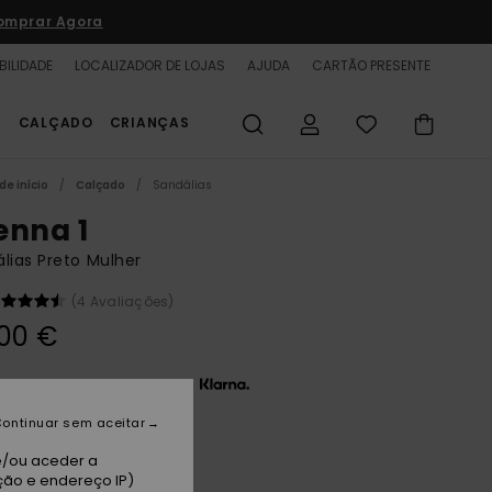
omprar Agora
BILIDADE
LOCALIZADOR DE LOJAS
AJUDA
CARTÃO PRESENTE
S
CALÇADO
CRIANÇAS
de início
Calçado
Sandálias
enna 1
lias Preto Mulher
(4 Avaliações)
00 €
 x 13,33 € sem juros com a
ontinuar sem aceitar
ack
e/ou aceder a
ção e endereço IP)