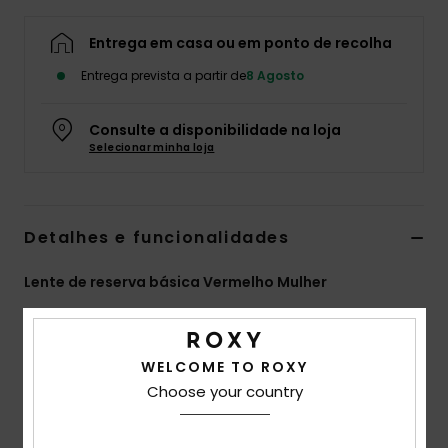
Fitne
Entrega em casa ou em ponto de recolha
Entrega prevista a partir de
8 Agosto
Snow
Consulte a disponibilidade na loja
Swim
Selecionar minha loja
Detalhes e funcionalidades
Lente de reserva básica Vermelho Mulher
Estilo
ERJGL03004
Código de Cor
rqf0
Características
WELCOME TO ROXY
Choose your country
Lente:
Lente cilíndrica dupla
Tratamento antiembaciamento e antirriscos