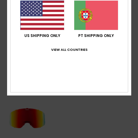
Proteção UV:
Proteção 100% UV
Garantia:
2 anos
Norma:
Certificado EN 174
Composição
[Tecido principal] 100% plástico
US SHIPPING ONLY
PT SHIPPING ONLY
VIEW ALL COUNTRIES
Envio & Devolucoes
Vistos recentemente