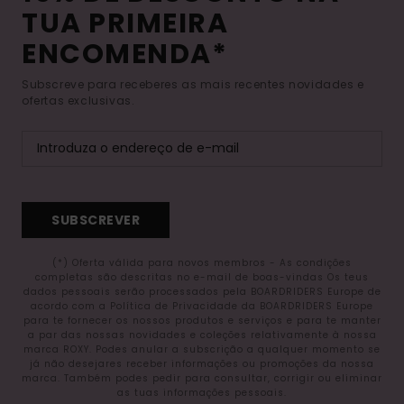
TUA PRIMEIRA
ENCOMENDA*
Subscreve para receberes as mais recentes novidades e
ofertas exclusivas.
SUBSCREVER
(*) Oferta válida para novos membros - As condições
completas são descritas no e-mail de boas-vindas Os teus
dados pessoais serão processados pela BOARDRIDERS Europe de
acordo com a Política de Privacidade da BOARDRIDERS Europe
para te fornecer os nossos produtos e serviços e para te manter
a par das nossas novidades e coleções relativamente à nossa
marca ROXY. Podes anular a subscrição a qualquer momento se
já não desejares receber informações ou promoções da nossa
marca. Também podes pedir para consultar, corrigir ou eliminar
as tuas informações pessoais.