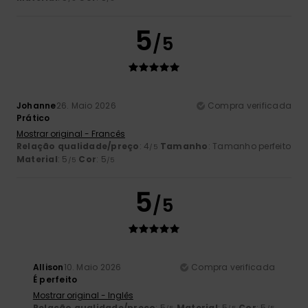
5
/5
Johanne
26. Maio 2026
Compra verificada
Prático
Mostrar original - Francês
Relação qualidade/preço
: 4
Tamanho
: Tamanho perfeito
/5
Material
: 5
Cor
: 5
/5
/5
5
/5
Allison
10. Maio 2026
Compra verificada
É perfeito
Mostrar original - Inglês
Relação qualidade/preço
: 5
Material
: 5
Cor
: 5