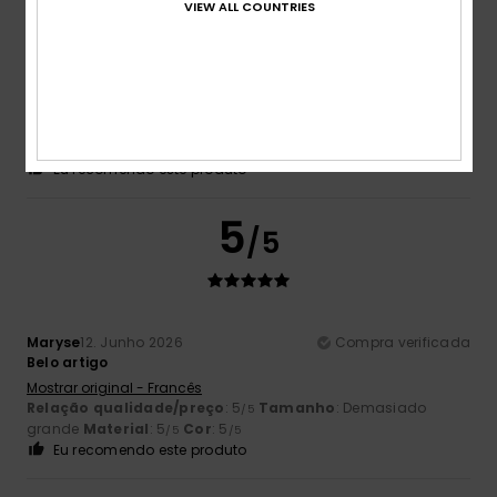
VIEW ALL COUNTRIES
Μαρία
18. Junho 2026
Compra verificada
Os fios do poncho estavam salientes e a cor não era tão
intensa
Mostrar original - Alemão
Relação qualidade/preço
: 3
Tamanho
: Tamanho perfeito
/5
Material
: 4
Cor
: 4
/5
/5
Eu recomendo este produto
5
/5
Maryse
12. Junho 2026
Compra verificada
Belo artigo
Mostrar original - Francês
Relação qualidade/preço
: 5
Tamanho
: Demasiado
/5
grande
Material
: 5
Cor
: 5
/5
/5
Eu recomendo este produto