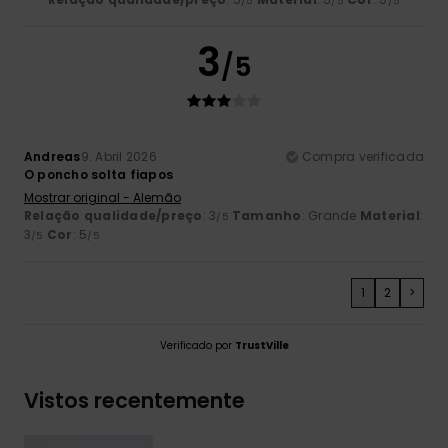
/5
/5
/5
3
/5
Andreas
9. Abril 2026
Compra verificada
O poncho solta fiapos
Mostrar original - Alemão
Relação qualidade/preço
: 3
Tamanho
: Grande
Material
:
/5
3
Cor
: 5
/5
/5
1
2
>
Verificado por
TrustVille
Vistos recentemente