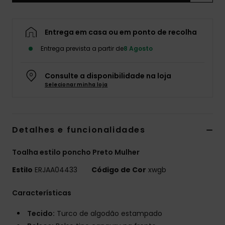
Fitne
Entrega em casa ou em ponto de recolha
Snow
Entrega prevista a partir de
8 Agosto
Swim
Consulte a disponibilidade na loja
Selecionar minha loja
Detalhes e funcionalidades
Toalha estilo poncho Preto Mulher
Estilo
ERJAA04433
Código de Cor
xwgb
Características
Tecido:
Turco de algodão estampado