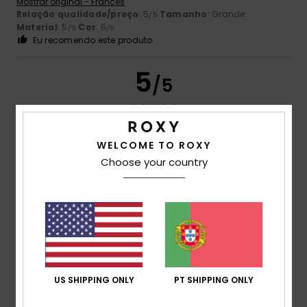
Mostrar original - Francês
Relação qualidade/preço
: 5
Tamanho
: Grande
/5
Material
: 5
Cor
: 5
/5
/5
Eu recomendo este produto
5
/5
WELCOME TO ROXY
Dorothea
21. Junho 2026
Compra verificada
Uma toalha de banho tão agradável que também pode ser
Choose your country
usada como roupa!
Mostrar original - Neerlandês
Relação qualidade/preço
: 5
Tamanho
: Tamanho perfeito
/5
Material
: 5
Cor
: 5
/5
/5
Eu recomendo este produto
4
/5
US SHIPPING ONLY
PT SHIPPING ONLY