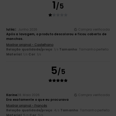
1
/5
Iuliia
2. Junho 2026
Compra verificada
Após a lavagem, o produto descolorou e ficou coberto de
manchas.
Mostrar original - Castelhano
Relação qualidade/preço
: 1
Tamanho
: Tamanho perfeito
/5
Material
: 1
Cor
: 1
/5
/5
5
/5
Karine
28. Maio 2026
Compra verificada
Era exatamente o que eu procurava
Mostrar original - Francês
Relação qualidade/preço
: 4
Tamanho
: Tamanho perfeito
/5
Material
: 5
Cor
: 5
/5
/5