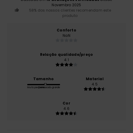
Novembro 2025
58% dos nossos clientes recomendam este
produto
Conforto
NaN
Relação qualidade/preço
4.1
Tamanho
Material
4.5
Muito pequeno
Demasiado grande
Cor
4.6