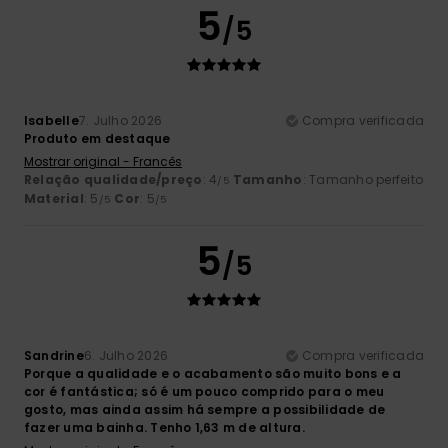
5
/5
Isabelle
7. Julho 2026
Compra verificada
Produto em destaque
Mostrar original - Francês
Relação qualidade/preço
: 4
Tamanho
: Tamanho perfeito
/5
Material
: 5
Cor
: 5
/5
/5
5
/5
Sandrine
6. Julho 2026
Compra verificada
Porque a qualidade e o acabamento são muito bons e a
cor é fantástica; só é um pouco comprido para o meu
gosto, mas ainda assim há sempre a possibilidade de
fazer uma bainha. Tenho 1,63 m de altura.