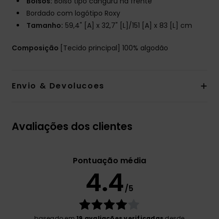
Bolsos:
Bolso tipo canguru na frente
Bordado com logótipo Roxy
Tamanho:
59,4" [A] x 32,7" [L]/151 [A] x 83 [L] cm
Composição
[Tecido principal] 100% algodão
Envio & Devolucoes
Avaliações dos clientes
Pontuação média
4.4
/5
baseado em
19 avaliações verificadas
desde