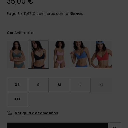
35,00 €
Consultar
as FAQ
CARTÃO PRESENTE
Jumpsuits &
Calça
Malas
Playsuits
Sacos
Paga 3 x 11,67 € sem juros com a
Escol
LISTA DE DESEJO
Fatos
Calções
Acess
Anthracite
Cor
Acess
Snow
Fato 
Saias
Licras
Acess
Neop
XS
S
M
L
XL
Vestu
XXL
Acess
Ver guia de tamanhos
Calç