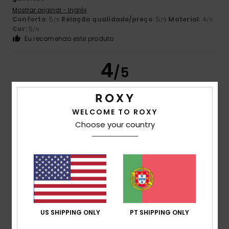
Mostrar original - Inglês
Conforto
: 5
Relação qualidade/preço
: 5
Material
: 4
/5
/5
/5
Cor
: 5
/5
Eu recomendo este produto
4
/5
WELCOME TO ROXY
Itziar
6. Julho 2026
Compra verificada
Choose your country
A imagem não engana
Mostrar original - Castelhano
Conforto
: 4
Relação qualidade/preço
: 4
Tamanho
:
/5
/5
Tamanho perfeito
Material
: 4
Cor
: 4
/5
/5
5
/5
US SHIPPING ONLY
PT SHIPPING ONLY