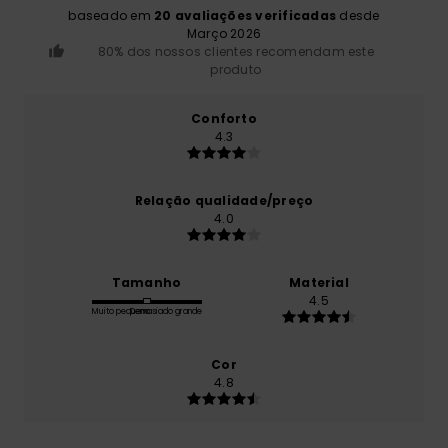
baseado em
20 avaliações verificadas
desde
Março 2026
80% dos nossos clientes recomendam este
produto
Conforto
4.3
Relação qualidade/preço
4.0
Tamanho
Material
4.5
Muito pequeno
Demasiado grande
Cor
4.8