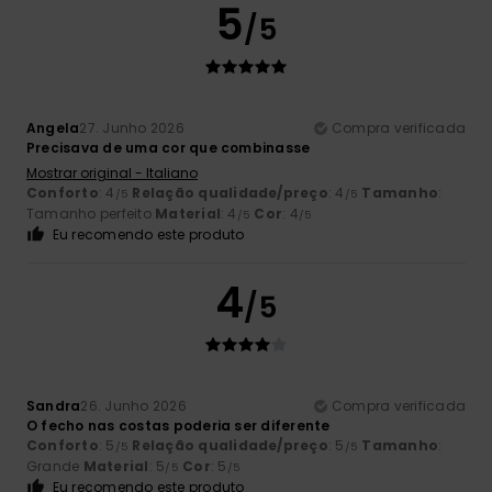
5
/5
Angela
27. Junho 2026
Compra verificada
Precisava de uma cor que combinasse
Mostrar original - Italiano
Conforto
: 4
Relação qualidade/preço
: 4
Tamanho
:
/5
/5
Tamanho perfeito
Material
: 4
Cor
: 4
/5
/5
Eu recomendo este produto
4
/5
Sandra
26. Junho 2026
Compra verificada
O fecho nas costas poderia ser diferente
Conforto
: 5
Relação qualidade/preço
: 5
Tamanho
:
/5
/5
Grande
Material
: 5
Cor
: 5
/5
/5
Eu recomendo este produto