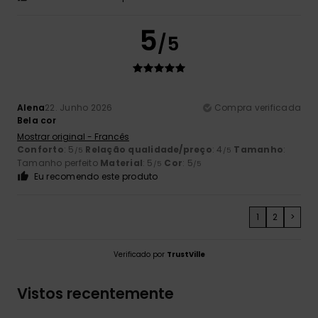
5
/5
Alena
22. Junho 2026
Compra verificada
Bela cor
Mostrar original - Francês
Conforto
: 5
Relação qualidade/preço
: 4
Tamanho
:
/5
/5
Tamanho perfeito
Material
: 5
Cor
: 5
/5
/5
Eu recomendo este produto
1
2
>
Verificado por
TrustVille
Vistos recentemente