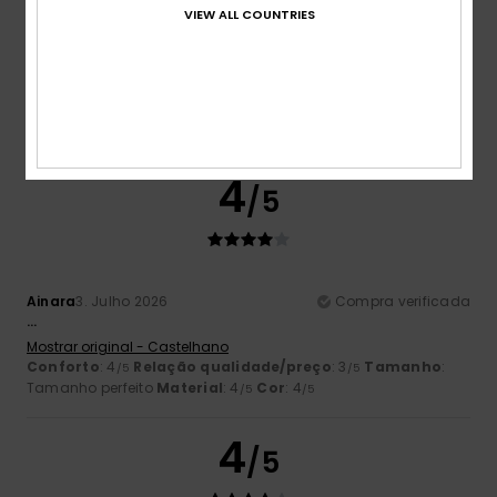
VIEW ALL COUNTRIES
Becky
4. Julho 2026
Compra verificada
Excelente ajuste
Mostrar original - Inglês
Conforto
: 5
Relação qualidade/preço
: 4
Tamanho
:
/5
/5
Tamanho perfeito
Material
: 5
Cor
: 5
/5
/5
Eu recomendo este produto
4
/5
Ainara
3. Julho 2026
Compra verificada
...
Mostrar original - Castelhano
Conforto
: 4
Relação qualidade/preço
: 3
Tamanho
:
/5
/5
Tamanho perfeito
Material
: 4
Cor
: 4
/5
/5
4
/5