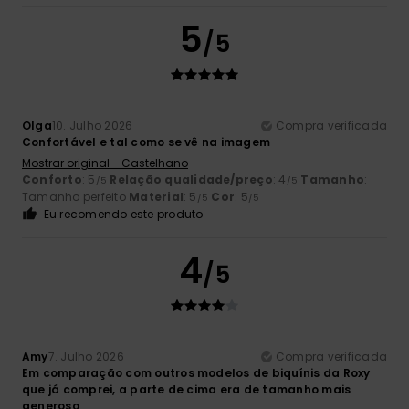
5
/5
Olga
10. Julho 2026
Compra verificada
Confortável e tal como se vê na imagem
Mostrar original - Castelhano
Conforto
: 5
Relação qualidade/preço
: 4
Tamanho
:
/5
/5
Tamanho perfeito
Material
: 5
Cor
: 5
/5
/5
Eu recomendo este produto
4
/5
Amy
7. Julho 2026
Compra verificada
Em comparação com outros modelos de biquínis da Roxy
que já comprei, a parte de cima era de tamanho mais
generoso