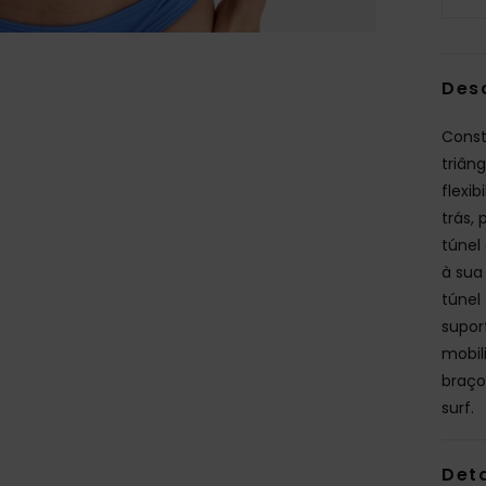
Des
Const
triân
flexi
trás,
túnel
à sua
túnel
supor
mobil
braço
surf.
Det