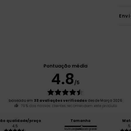
Env
Pontuação média
4.8
/5
baseado em
33 avaliações verificadas
desde Março 2026
79% dos nossos clientes recomendam este produto
ção qualidade/preço
Tamanho
Mat
4.5
5
Muito pequeno
Demasiado grande