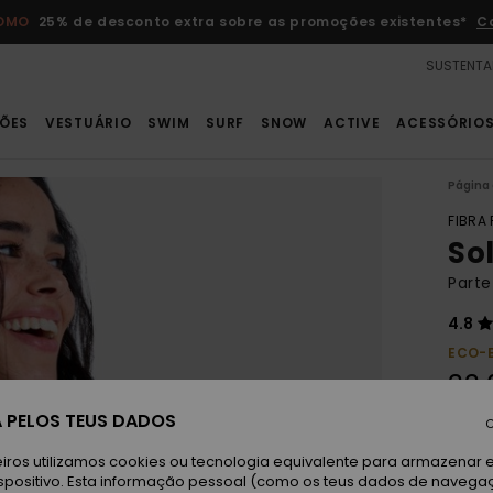
ROMO
25% de desconto extra sobre as promoções existentes*
C
SUSTENTA
ÕES
VESTUÁRIO
SWIM
SURF
SNOW
ACTIVE
ACESSÓRIO
Página 
FIBRA
Sol
Parte
4.8
ECO-
33,
 PELOS TEUS DADOS
C
Du
Cor
iros utilizamos cookies ou tecnologia equivalente para armazenar 
spositivo. Esta informação pessoal (como os teus dados de navega