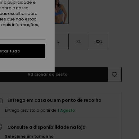
r a publicidade e
sobre o nosso
tuas escolhas para
kies que não estão
a mais informações,
S
S
M
L
XL
XXL
itar tudo
r guia de tamanhos
Adicionar ao cesto
Entrega em casa ou em ponto de recolha
Entrega prevista a partir de
11 Agosto
Consulte a disponibilidade na loja
Selecione um tamanho