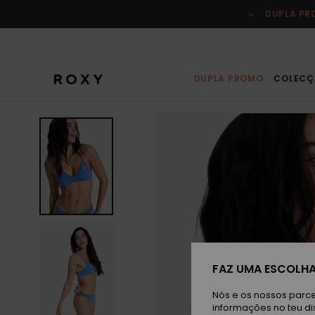
Avançar
para
DUPLA P
a
informação
do
produto
DUPLA PROMO
COLECÇ
FAZ UMA ESCOLHA
Nós e os nossos parce
informações no teu di