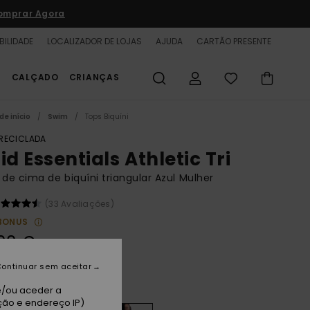
omprar Agora
BILIDADE
LOCALIZADOR DE LOJAS
AJUDA
CARTÃO PRESENTE
S
CALÇADO
CRIANÇAS
de início
Swim
Tops Biquíni
 RECICLADA
id Essentials Athletic Tri
 de cima de biquíni triangular Azul Mulher
(33 Avaliações)
BONUS
00 €
ontinuar sem aceitar
tch Blue
e/ou aceder a
ção e endereço IP)