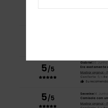
5
Aude-Marie
26. J
/5
Cortes e coloraç
Mostrar original -
Conforto
: 5
Re
/5
Marthine
20. Junh
5
/5
Muito bem
Mostrar original -
Conforto
: 5
Re
/5
Eu recomendo 
Gabriel
20. Junho
5
/5
Era exatamente o
Mostrar original -
Conforto
: 5
Re
/5
Eu recomendo 
5
Severine
14. Junh
/5
Camisola com um 
Mostrar original -
Conforto
: 5
Re