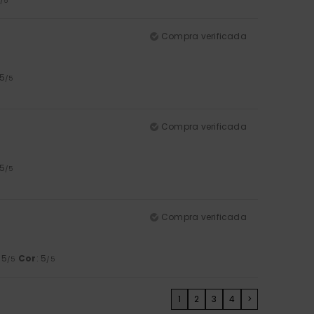
/5
Compra verificada
 5
/5
Compra verificada
 5
/5
Compra verificada
: 5
Cor
: 5
/5
/5
1
2
3
4
>