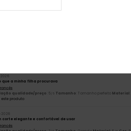
unho 2026
ões bonitos
 Francês
lação qualidade/preço
: 4
Tamanho
: Tamanho perfeito
Material
/5
o 2026
 Francês
lação qualidade/preço
: 5
Tamanho
: Grande
Material
: 5
Cor
: 
/5
/5
este produto
 2026
 que a minha filha procurava
 Francês
lação qualidade/preço
: 5
Tamanho
: Tamanho perfeito
Material
/5
este produto
o 2026
corte elegante e confortável de usar
 Francês
lação qualidade/preço
: 3
Tamanho
: Grande
Material
: 5
Cor
: 5