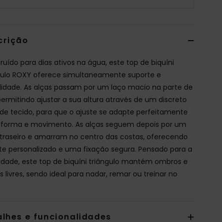
crição
ruído para dias ativos na água, este top de biquíni
gulo ROXY oferece simultaneamente suporte e
bilidade. As alças passam por um laço macio na parte de
 permitindo ajustar a sua altura através de um discreto
 de tecido, para que o ajuste se adapte perfeitamente
 forma e movimento. As alças seguem depois por um
 traseiro e amarram no centro das costas, oferecendo
te personalizado e uma fixação segura. Pensado para a
idade, este top de biquíni triângulo mantém ombros e
s livres, sendo ideal para nadar, remar ou treinar no
alhes e funcionalidades