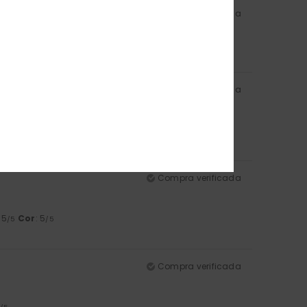
Compra verificada
: 5
Cor
: 5
/5
/5
Compra verificada
5
/5
Compra verificada
: 5
Cor
: 5
/5
/5
Compra verificada