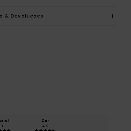
io & Devolucoes
erial
Cor
.0
4.9