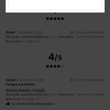
5
/5
Didier
7. Dezembro 2025
Compra verificada
Relação qualidade/preço
: 5
Tamanho
: Tamanho perfeito
/5
Material
: 5
Cor
: 5
/5
/5
4
/5
Celia
24. Novembro 2025
Compra verificada
Porque é perfeito
Mostrar original - Francês
Relação qualidade/preço
: 5
Tamanho
: Tamanho perfeito
/5
Material
: 5
Cor
: 5
/5
/5
Eu recomendo este produto