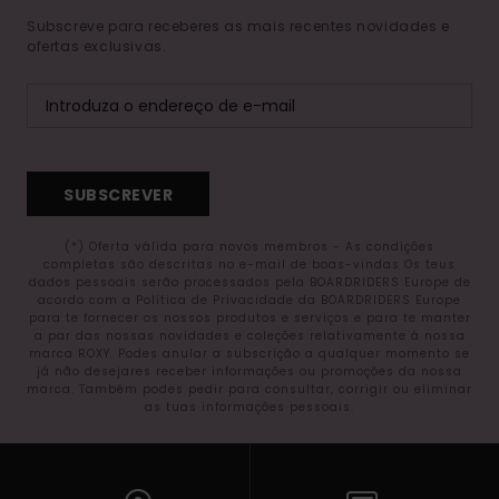
Subscreve para receberes as mais recentes novidades e
ofertas exclusivas.
SUBSCREVER
(*) Oferta válida para novos membros - As condições
completas são descritas no e-mail de boas-vindas Os teus
dados pessoais serão processados pela BOARDRIDERS Europe de
acordo com a Política de Privacidade da BOARDRIDERS Europe
para te fornecer os nossos produtos e serviços e para te manter
a par das nossas novidades e coleções relativamente à nossa
marca ROXY. Podes anular a subscrição a qualquer momento se
já não desejares receber informações ou promoções da nossa
marca. Também podes pedir para consultar, corrigir ou eliminar
as tuas informações pessoais.