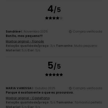
4
/5
Sandrine
4. Novembro 2025
Compra verificada
Bonito, mas pequeno!!!
Mostrar original - Francês
Relação qualidade/preço
: 3
Tamanho
: Muito pequeno
/5
Material
: 5
Cor
: 5
/5
/5
5
/5
MARIA VANESSA
9. Outubro 2025
Compra verificada
Porque é exatamente o que eu procurava.
Mostrar original - Castelhano
Relação qualidade/preço
: 5
Tamanho
: Tamanho perfeito
/5
Material
: 5
Cor
: 5
/5
/5