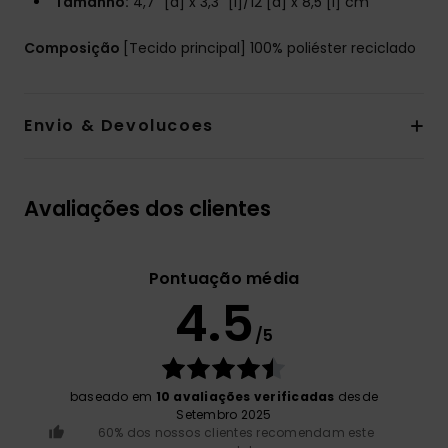
Tamanho:
4,7" [a] x 3,3" [l]/12 [a] x 8,5 [l] cm
Composição
[Tecido principal] 100% poliéster reciclado
Envio & Devolucoes
Avaliações dos clientes
Pontuação média
4.5
/5
baseado em
10 avaliações verificadas
desde
Setembro 2025
60% dos nossos clientes recomendam este