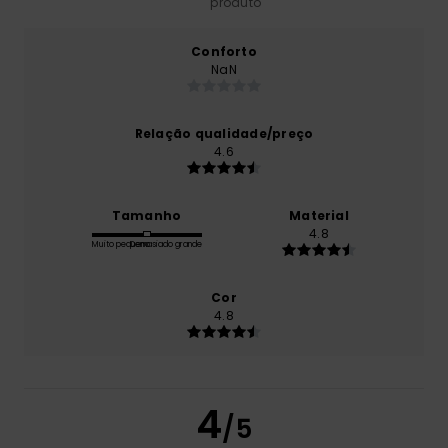
produto
Conforto
NaN
Relação qualidade/preço
4.6
Tamanho
Material
4.8
Muito pequeno
Demasiado grande
Cor
4.8
4
/5