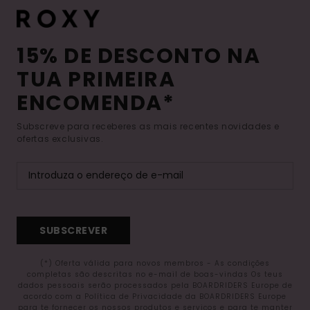
15% DE DESCONTO NA
TUA PRIMEIRA
ENCOMENDA*
Subscreve para receberes as mais recentes novidades e
ofertas exclusivas.
SUBSCREVER
(*) Oferta válida para novos membros - As condições
completas são descritas no e-mail de boas-vindas Os teus
dados pessoais serão processados pela BOARDRIDERS Europe de
acordo com a Política de Privacidade da BOARDRIDERS Europe
para te fornecer os nossos produtos e serviços e para te manter