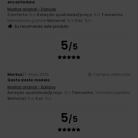
encantadora
Mostrar original - Francês
Conforto
: 5
Relação qualidade/preço
: 5
Tamanho
:
/5
/5
Demasiado grande
Material
: 5
Cor
: 5
/5
/5
Eu recomendo este produto
5
/5
Markus
27. Maio 2026
Compra verificada
Gosto deste modelo
Mostrar original - Italiano
Relação qualidade/preço
: 5
Tamanho
: Tamanho perfeito
/5
Material
: 5
Cor
: 5
/5
/5
5
/5