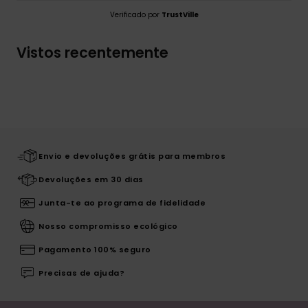
Verificado por
TrustVille
Vistos recentemente
Envio e devoluções grátis para membros
Devoluções em 30 dias
Junta-te ao programa de fidelidade
Nosso compromisso ecológico
Pagamento 100% seguro
Precisas de ajuda?