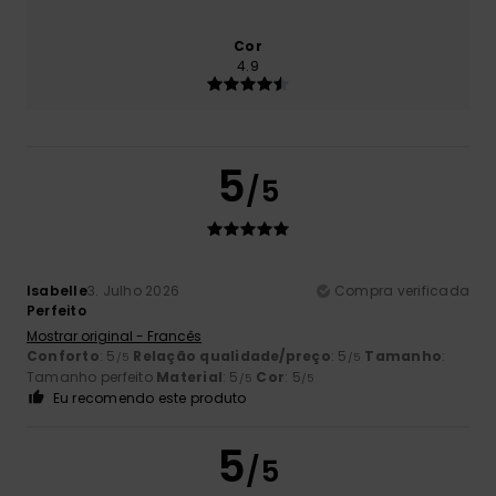
Cor
4.9
5
/5
Isabelle
3. Julho 2026
Compra verificada
Perfeito
Mostrar original - Francês
Conforto
: 5
Relação qualidade/preço
: 5
Tamanho
:
/5
/5
Tamanho perfeito
Material
: 5
Cor
: 5
/5
/5
Eu recomendo este produto
5
/5