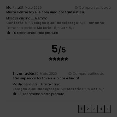
Martina
21. Maio 2026
Compra verificada
Muito confortável e com uma cor fantástica
Mostrar original - Alemão
Conforto
: 5
Relação qualidade/preço
: 5
Tamanho
:
/5
/5
Tamanho perfeito
Material
: 5
Cor
: 5
/5
/5
Eu recomendo este produto
5
/5
Encarnación
20. Maio 2026
Compra verificada
São superconfortáveis e a cor é linda!
Mostrar original - Castelhano
Relação qualidade/preço
: 5
Material
: 5
Cor
: 5
/5
/5
/5
Eu recomendo este produto
1
2
3
4
>