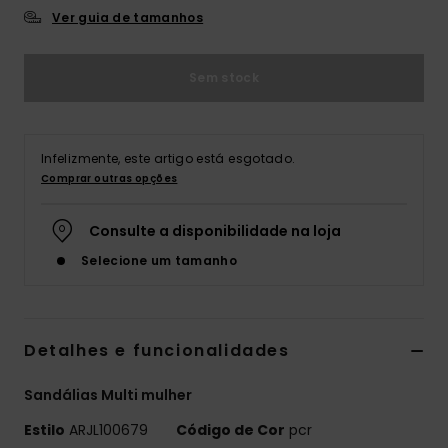
Ver guia de tamanhos
Fitne
Sem stock
Snow
Swim
Infelizmente, este artigo está esgotado.
Comprar outras opções
Consulte a disponibilidade na loja
Selecione um tamanho
Detalhes e funcionalidades
Sandálias Multi mulher
Estilo
ARJL100679
Código de Cor
pcr