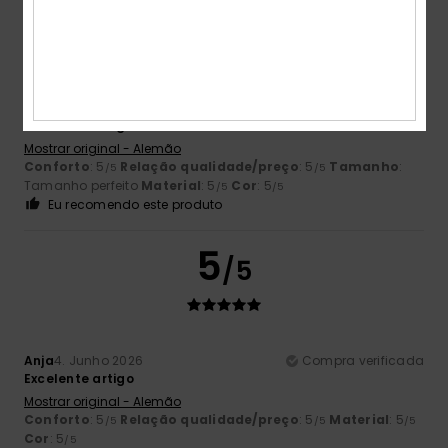
5
/5
Anja
4. Junho 2026
Compra verificada
Excelente artigo
Mostrar original - Alemão
Conforto
: 5
Relação qualidade/preço
: 5
Tamanho
:
/5
/5
Tamanho perfeito
Material
: 5
Cor
: 5
/5
/5
Eu recomendo este produto
5
/5
Anja
4. Junho 2026
Compra verificada
Excelente artigo
Mostrar original - Alemão
Conforto
: 5
Relação qualidade/preço
: 5
Material
: 5
/5
/5
/5
Cor
: 5
/5