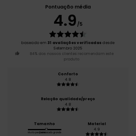
Pontuação média
4.9
/5
baseado em
31 avaliações verificadas
desde
Setembro 2025
84% dos nossos clientes recomendam este
produto
Conforto
4.8
Relação qualidade/preço
4.8
Tamanho
Material
4.9
Muito pequeno
Demasiado grande