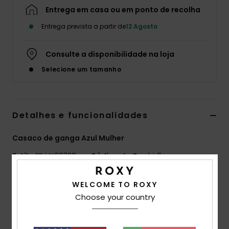
Entrega em casa ou em ponto de recolha
Fitne
Entrega prevista a partir de
12 Agosto
Snow
Consulte a disponibilidade na loja
Selecione um tamanho
Swim
Detalhes e funcionalidades
Casaco de ganga Azul Mulher
Estilo
ERJJK03728
Código de Cor
bjd1
Características
WELCOME TO ROXY
Choose your country
Tecido:
100% algodão denim
Corte:
corte Regular
Fecho:
fecho de correr à frente