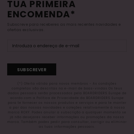
TUA PRIMEIRA
ENCOMENDA*
Subscreve para receberes as mais recentes novidades e
ofertas exclusivas.
SUBSCREVER
(*) Oferta válida para novos membros - As condições
completas são descritas no e-mail de boas-vindas Os teus
dados pessoais serão processados pela BOARDRIDERS Europe de
acordo com a Política de Privacidade da BOARDRIDERS Europe
para te fornecer os nossos produtos e serviços e para te manter
a par das nossas novidades e coleções relativamente à nossa
marca ROXY. Podes anular a subscrição a qualquer momento se
já não desejares receber informações ou promoções da nossa
marca. Também podes pedir para consultar, corrigir ou eliminar
as tuas informações pessoais.