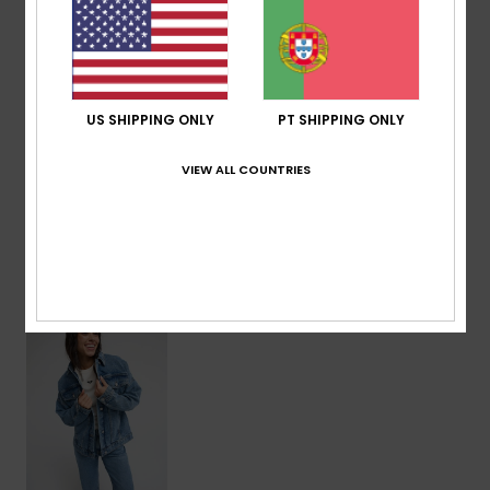
Bolsos:
bolsos laterais
Etiqueta da marca:
etiqueta da marca frontal
Composição
[Tecido principal] 100% algodão
US SHIPPING ONLY
PT SHIPPING ONLY
VIEW ALL COUNTRIES
Envio & Devolucoes
Vistos recentemente