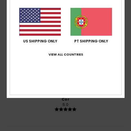
2026
100% dos nossos clientes recomendam este
produto
Conforto
5.0
US SHIPPING ONLY
PT SHIPPING ONLY
Relação qualidade/preço
VIEW ALL COUNTRIES
5.0
Tamanho
Material
5.0
Muito pequeno
Demasiado grande
Cor
5.0