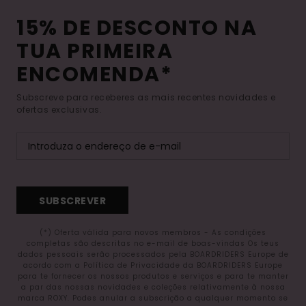
15% DE DESCONTO NA
TUA PRIMEIRA
ENCOMENDA*
Subscreve para receberes as mais recentes novidades e
ofertas exclusivas.
SUBSCREVER
(*) Oferta válida para novos membros - As condições
completas são descritas no e-mail de boas-vindas Os teus
dados pessoais serão processados pela BOARDRIDERS Europe de
acordo com a Política de Privacidade da BOARDRIDERS Europe
para te fornecer os nossos produtos e serviços e para te manter
a par das nossas novidades e coleções relativamente à nossa
marca ROXY. Podes anular a subscrição a qualquer momento se