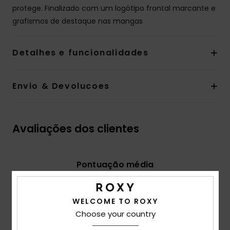
protege. Finalizado com um logótipo frontal marcante e
grafismos de destaque nas mangas
Detalhes e funcionalidades
Envio & Devolucoes
Avaliações dos clientes
Pontuação média
5.0
/5
WELCOME TO ROXY
Choose your country
baseado em
1 avaliações verificadas
desde Junho