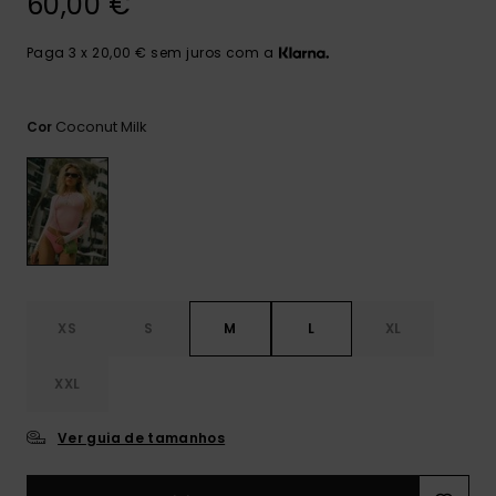
60,00 €
Consultar
as FAQ
CARTÃO PRESENTE
Jumpsuits &
Calça
Malas
Playsuits
Sacos
Paga 3 x 20,00 € sem juros com a
Escol
LISTA DE DESEJO
Fatos
Calções
Acess
Coconut Milk
Cor
Acess
Snow
Fato 
Saias
Licras
Acess
Neop
XS
S
M
L
XL
Vestu
XXL
Acess
Ver guia de tamanhos
Calç