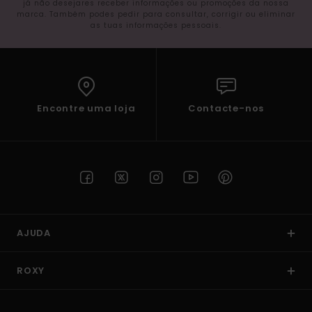
já não desejares receber informações ou promoções da nossa
marca. Também podes pedir para consultar, corrigir ou eliminar
as tuas informações pessoais.
Encontre uma loja
Contacte-nos
AJUDA
ROXY