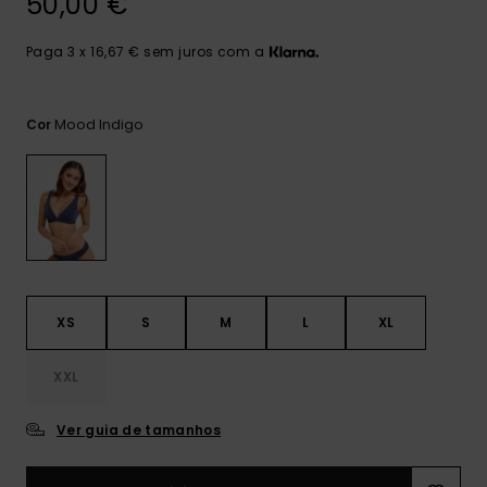
50,00 €
Consultar
as FAQ
CARTÃO PRESENTE
Jumpsuits &
Calça
Malas
Playsuits
Sacos
Paga 3 x 16,67 € sem juros com a
Escol
LISTA DE DESEJO
Fatos
Calções
Acess
Mood Indigo
Cor
Acess
Snow
Fato 
Saias
Licras
Acess
Neop
XS
S
M
L
XL
Vestu
XXL
Acess
Ver guia de tamanhos
Calç