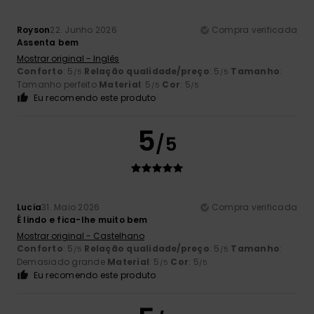
Royson
22. Junho 2026
Compra verificada
Assenta bem
Mostrar original - Inglês
Conforto
: 5
Relação qualidade/preço
: 5
Tamanho
:
/5
/5
Tamanho perfeito
Material
: 5
Cor
: 5
/5
/5
Eu recomendo este produto
5
/5
Lucia
31. Maio 2026
Compra verificada
É lindo e fica-lhe muito bem
Mostrar original - Castelhano
Conforto
: 5
Relação qualidade/preço
: 5
Tamanho
:
/5
/5
Demasiado grande
Material
: 5
Cor
: 5
/5
/5
Eu recomendo este produto