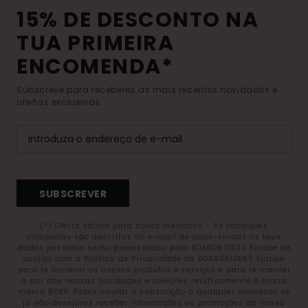
15% DE DESCONTO NA
TUA PRIMEIRA
ENCOMENDA*
Subscreve para receberes as mais recentes novidades e
ofertas exclusivas.
SUBSCREVER
(*) Oferta válida para novos membros - As condições
completas são descritas no e-mail de boas-vindas Os teus
dados pessoais serão processados pela BOARDRIDERS Europe de
acordo com a Política de Privacidade da BOARDRIDERS Europe
para te fornecer os nossos produtos e serviços e para te manter
a par das nossas novidades e coleções relativamente à nossa
marca ROXY. Podes anular a subscrição a qualquer momento se
já não desejares receber informações ou promoções da nossa