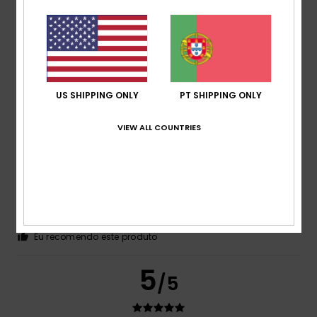
Cor
5.0
5
US SHIPPING ONLY
PT SHIPPING ONLY
/5
VIEW ALL COUNTRIES
Francesca
29. Junho 2026
Compra verificada
Muito confortável e prático
Mostrar original - Italiano
Conforto
: 5
Relação qualidade/preço
: 4
Tamanho
:
/5
/5
Demasiado grande
Material
: 4
Cor
: 5
/5
/5
Eu recomendo este produto
5
/5