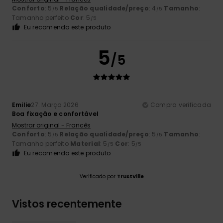
Conforto
: 5
Relação qualidade/preço
: 4
Tamanho
:
/5
/5
Tamanho perfeito
Cor
: 5
/5
Eu recomendo este produto
5
/5
Emilie
27. Março 2026
Compra verificada
Boa fixação e confortável
Mostrar original - Francês
Conforto
: 5
Relação qualidade/preço
: 5
Tamanho
:
/5
/5
Tamanho perfeito
Material
: 5
Cor
: 5
/5
/5
Eu recomendo este produto
Verificado por
TrustVille
Vistos recentemente