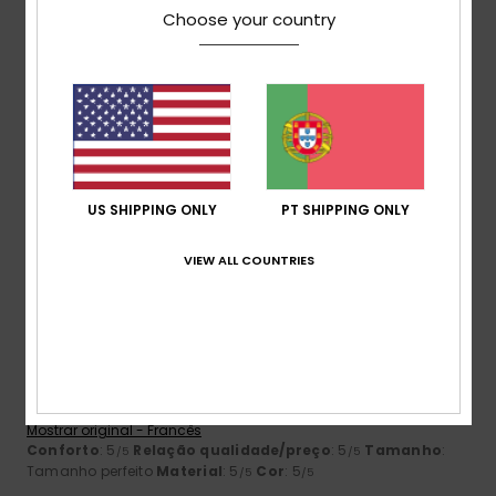
5
/5
Choose your country
Doreen
8. Julho 2026
Compra verificada
Está certo
Mostrar original - Alemão
Conforto
: 5
Relação qualidade/preço
: 3
Material
: 5
/5
/5
/5
US SHIPPING ONLY
PT SHIPPING ONLY
Cor
: 5
/5
4
VIEW ALL COUNTRIES
/5
Sophie
3. Junho 2026
Compra verificada
A título de formalidade
Mostrar original - Francês
Conforto
: 5
Relação qualidade/preço
: 5
Tamanho
:
/5
/5
Tamanho perfeito
Material
: 5
Cor
: 5
/5
/5