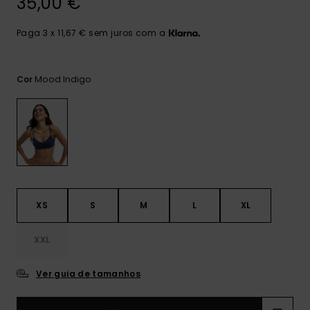
35,00 €
Consultar
as FAQ
CARTÃO PRESENTE
Jumpsuits &
Calça
Malas
Playsuits
Sacos
Paga 3 x 11,67 € sem juros com a
Escol
LISTA DE DESEJO
Fatos
Calções
Acess
Mood Indigo
Cor
Acess
Snow
Fato 
Saias
Licras
Acess
Neop
XS
S
M
L
XL
Vestu
XXL
Acess
Ver guia de tamanhos
Calç