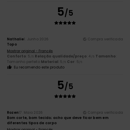
5
/5
Nathalie
1. Junho 2026
Compra verificada
Topo
Mostrar original - Francês
Conforto
: 5
Relação qualidade/preço
: 4
Tamanho
:
/5
/5
Tamanho perfeito
Material
: 5
Cor
: 5
/5
/5
Eu recomendo este produto
5
/5
Rozen
17. Maio 2026
Compra verificada
Bom corte, bom tecido; acho que deve ficar bem em
diferentes tipos de corpo
Mostrar original - Francês