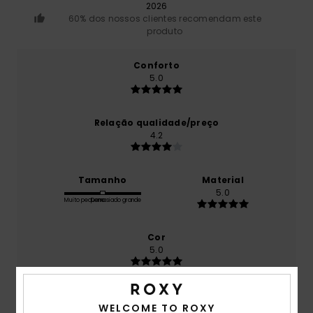
2026
60% dos nossos clientes recomendam este
produto
Conforto
5.0
Relação qualidade/preço
4.2
Tamanho
Material
5.0
Muito pequeno
Demasiado grande
Cor
5.0
WELCOME TO ROXY