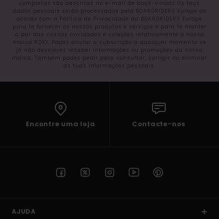
completas são descritas no e-mail de boas-vindas Os teus
dados pessoais serão processados pela BOARDRIDERS Europe de
acordo com a Política de Privacidade da BOARDRIDERS Europe
para te fornecer os nossos produtos e serviços e para te manter
a par das nossas novidades e coleções relativamente à nossa
marca ROXY. Podes anular a subscrição a qualquer momento se
já não desejares receber informações ou promoções da nossa
marca. Também podes pedir para consultar, corrigir ou eliminar
as tuas informações pessoais.
Encontre uma loja
Contacte-nos
AJUDA