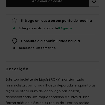
Adicionar ao cesto
Fitne
Entrega em casa ou em ponto de recolha
Snow
Entrega prevista a partir de
11 Agosto
Swim
Consulte a disponibilidade na loja
Selecione um tamanho
Descrição
Este top bralette de biquíni ROXY mantém tudo
minimalista com uma silhueta depurada, enquanto as
alças se atam num delicado laço nas costas,
acrescentando um toque feminino e suave a uma
forma atlética clássica. O toque de lurex no tecido