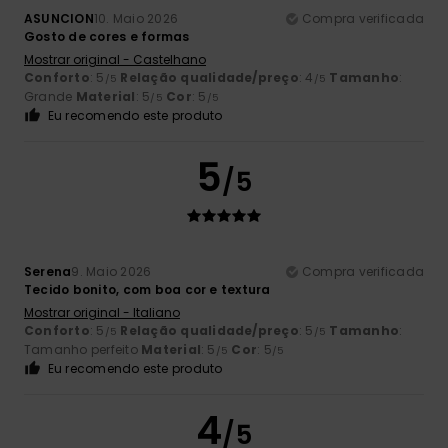
ASUNCION
10. Maio 2026
Compra verificada
Gosto de cores e formas
Mostrar original - Castelhano
Conforto
: 5
Relação qualidade/preço
: 4
Tamanho
:
/5
/5
Grande
Material
: 5
Cor
: 5
/5
/5
Eu recomendo este produto
5
/5
Serena
9. Maio 2026
Compra verificada
Tecido bonito, com boa cor e textura
Mostrar original - Italiano
Conforto
: 5
Relação qualidade/preço
: 5
Tamanho
:
/5
/5
Tamanho perfeito
Material
: 5
Cor
: 5
/5
/5
Eu recomendo este produto
4
/5