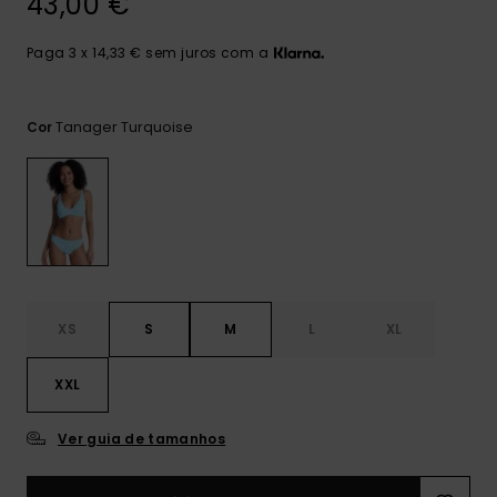
43,00 €
Consultar
as FAQ
CARTÃO PRESENTE
Jumpsuits &
Calça
Malas
Playsuits
Sacos
Paga 3 x 14,33 € sem juros com a
Escol
LISTA DE DESEJO
Fatos
Calções
Acess
Tanager Turquoise
Cor
Acess
Snow
Fato 
Saias
Licras
Acess
Neop
XS
S
M
L
XL
Vestu
XXL
Acess
Ver guia de tamanhos
Calç