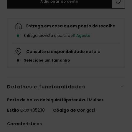
Adicionar ao cesto
Fitne
Entrega em casa ou em ponto de recolha
Snow
Entrega prevista a partir de
11 Agosto
Swim
Consulte a disponibilidade na loja
Selecione um tamanho
Detalhes e funcionalidades
Parte de baixo de biquíni Hipster Azul Mulher
Estilo
ERJX405238
Código de Cor
gcz1
Características