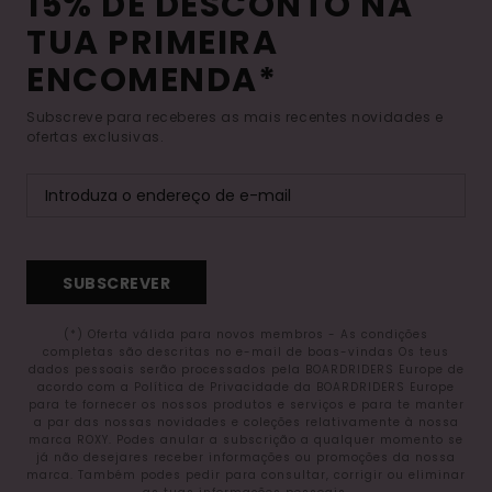
15% DE DESCONTO NA
TUA PRIMEIRA
ENCOMENDA*
Subscreve para receberes as mais recentes novidades e
ofertas exclusivas.
SUBSCREVER
(*) Oferta válida para novos membros - As condições
completas são descritas no e-mail de boas-vindas Os teus
dados pessoais serão processados pela BOARDRIDERS Europe de
acordo com a Política de Privacidade da BOARDRIDERS Europe
para te fornecer os nossos produtos e serviços e para te manter
a par das nossas novidades e coleções relativamente à nossa
marca ROXY. Podes anular a subscrição a qualquer momento se
já não desejares receber informações ou promoções da nossa
marca. Também podes pedir para consultar, corrigir ou eliminar