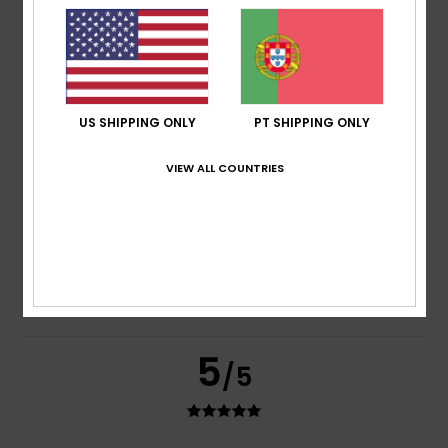
Cor
5.0
4
US SHIPPING ONLY
PT SHIPPING ONLY
/5
VIEW ALL COUNTRIES
Melanie
4. Junho 2026
Compra verificada
Um biquíni bonito
Mostrar original - Alemão
Conforto
: 4
Relação qualidade/preço
: 4
Material
: 4
/5
/5
/5
Cor
: 5
/5
5
/5