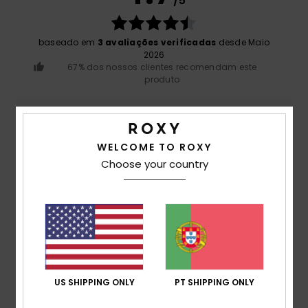
/5
baseado em
3 avaliações verificadas
desde Maio
2026
67% dos nossos clientes recomendam este
produto
Conforto
4.5
WELCOME TO ROXY
Choose your country
Relação qualidade/preço
4.5
Tamanho
Material
4.5
Muito pequeno
Demasiado grande
US SHIPPING ONLY
PT SHIPPING ONLY
Cor
5.0