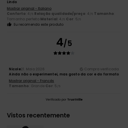
Lindo
Mostrar original - Italiano
Conforto
: 4
Relação qualidade/preço
: 4
Tamanho
:
/5
/5
Tamanho perfeito
Material
: 4
Cor
: 5
/5
/5
Eu recomendo este produto
4
/5
Nicole
21. Maio 2026
Compra verificada
Ainda não o experimentei, mas gosto da cor e do formato
Mostrar original - Francês
Tamanho
: Grande
Cor
: 5
/5
Verificado por
TrustVille
Vistos recentemente