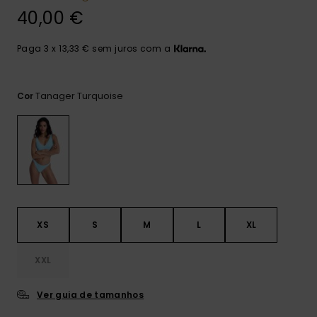
Consultar
as FAQ
40,00 €
CARTÃO PRESENTE
Jumpsuits &
Calça
Malas
Playsuits
Sacos
Escol
Paga 3 x 13,33 € sem juros com a
LISTA DE DESEJO
Fatos
Calções
Acess
Acess
Snow
Tanager Turquoise
Cor
Fato 
Saias
Licras
Acess
Neop
Vestu
XS
S
M
L
XL
Acess
XXL
Ver guia de tamanhos
Calç