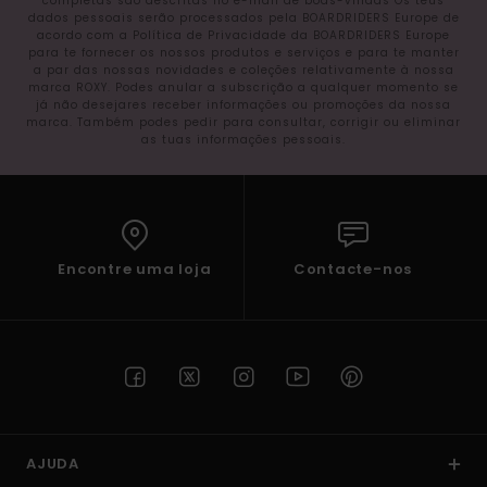
completas são descritas no e-mail de boas-vindas Os teus
dados pessoais serão processados pela BOARDRIDERS Europe de
acordo com a Política de Privacidade da BOARDRIDERS Europe
para te fornecer os nossos produtos e serviços e para te manter
a par das nossas novidades e coleções relativamente à nossa
marca ROXY. Podes anular a subscrição a qualquer momento se
já não desejares receber informações ou promoções da nossa
marca. Também podes pedir para consultar, corrigir ou eliminar
as tuas informações pessoais.
Encontre uma loja
Contacte-nos
AJUDA