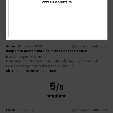
VIEW ALL COUNTRIES
5
/5
Alberto
12. Junho 2026
Compra verificada
Responde plenamente às minhas necessidades
Mostrar original - Italiano
Conforto
: 5
Relação qualidade/preço
: 5
Tamanho
:
/5
/5
Demasiado grande
Material
: 5
Cor
: 5
/5
/5
Eu recomendo este produto
5
/5
Elisa
1. Junho 2026
Compra verificada