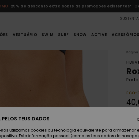
ROMO
25% de desconto extra sobre as promoções existentes*
C
SUSTENTA
ÕES
VESTUÁRIO
SWIM
SURF
SNOW
ACTIVE
ACESSÓRIO
Página 
FIBRA
Ro
Parte
ECO-
40,
Paga 3
 PELOS TEUS DADOS
C
iros utilizamos cookies ou tecnologia equivalente para armazenar 
spositivo. Esta informação pessoal (como os teus dados de navega
An
Cor