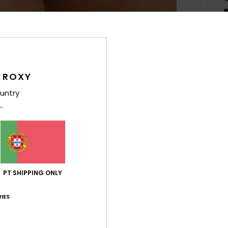
Des
 ROXY
A tan
along
untry
silhu
para 
com c
conce
um as
PT SHIPPING ONLY
Det
IES
Env