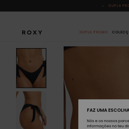
Avançar
para
DUPLA P
a
informação
do
produto
DUPLA PROMO
COLECÇ
FAZ UMA ESCOLHA
Nós e os nossos parce
informações no teu di