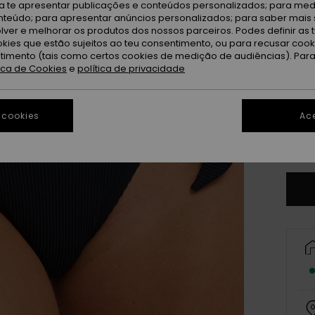
ra te apresentar publicações e conteúdos personalizados; para medi
eúdo; para apresentar anúncios personalizados; para saber mais 
lver e melhorar os produtos dos nossos parceiros. Podes definir as 
okies que estão sujeitos ao teu consentimento, ou para recusar coo
ntimento (tais como certos cookies de medição de audiências). Par
tica de Cookies
e
política de privacidade
X
 cookies
Ace
Ve