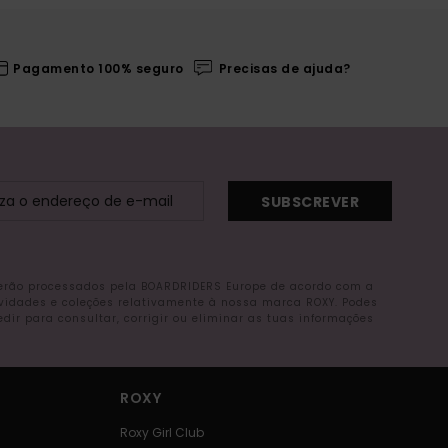
Pagamento 100% seguro
Precisas de ajuda?
SUBSCREVER
serão processados pela BOARDRIDERS Europe de acordo com a
ovidades e coleções relativamente à nossa marca ROXY. Podes
r para consultar, corrigir ou eliminar as tuas informações
ROXY
Roxy Girl Club