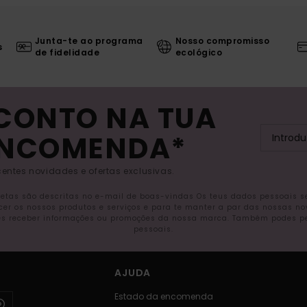
Junta-te ao programa
Nosso compromisso
s
de fidelidade
ecológico
SCONTO NA TUA
ENCOMENDA*
entes novidades e ofertas exclusivas.
letas são descritas no e-mail de boas-vindas Os teus dados pessoais 
ecer os nossos produtos e serviços e para te manter a par das nossas n
s receber informações ou promoções da nossa marca. Também podes pedi
pessoais.
AJUDA
Estado da encomenda