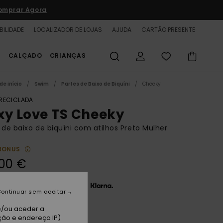
omprar Agora
BILIDADE
LOCALIZADOR DE LOJAS
AJUDA
CARTÃO PRESENTE
S
CALÇADO
CRIANÇAS
de início
Swim
Partes de Baixo de Biquíni
Cheeky
 RECICLADA
xy Love TS Cheeky
 de baixo de biquíni com atilhos Preto Mulher
BONUS
00 €
 x 13,33 € sem juros com a
ontinuar sem aceitar
e/ou aceder a
ção e endereço IP)
thracite