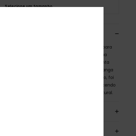
Selecione um tamanho
crição
ga de amarrar Roxy de corte alto foi desenhada para
ar as suas pernas e acentuar as curvas com a sua
eta alta nos quadris. A tanga de amarrar está pronta
a aventura — o ajuste perfeito sempre. A nossa tanga
ostas sem costura e sem elásticos, estilo ousado, foi
bida para abraçar as curvas sem marcar, oferecendo
peto liso e esculpido que realça a sua forma natural.
alhes e funcionalidades
io & Devolucoes