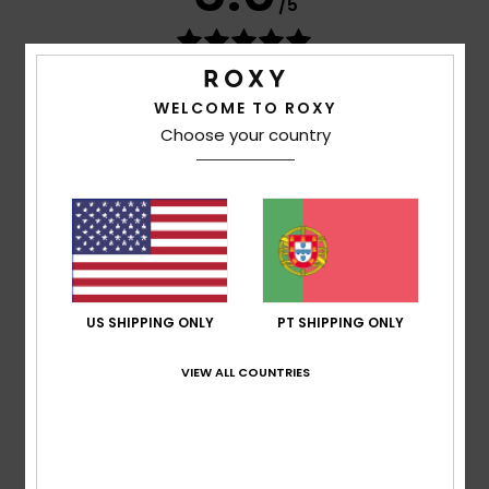
/5
baseado em
2 avaliações verificadas
desde Junho
2026
WELCOME TO ROXY
50% dos nossos clientes recomendam este
produto
Choose your country
Conforto
5.0
Relação qualidade/preço
5.0
US SHIPPING ONLY
PT SHIPPING ONLY
Tamanho
Material
VIEW ALL COUNTRIES
5.0
Muito pequeno
Demasiado grande
Cor
5.0