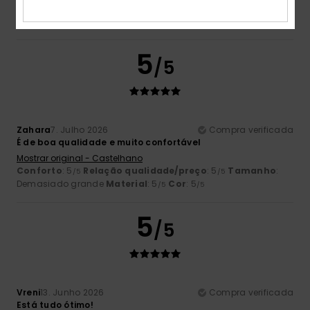
5
/5
Zahara
7. Julho 2026
Compra verificada
É de boa qualidade e muito confortável
Mostrar original - Castelhano
Conforto
: 5
Relação qualidade/preço
: 5
Tamanho
:
/5
/5
Demasiado grande
Material
: 5
Cor
: 5
/5
/5
5
/5
Vreni
13. Junho 2026
Compra verificada
Está tudo ótimo!