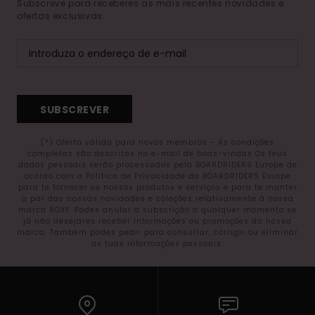
Subscreve para receberes as mais recentes novidades e
ofertas exclusivas.
SUBSCREVER
(*) Oferta válida para novos membros - As condições
completas são descritas no e-mail de boas-vindas Os teus
dados pessoais serão processados pela BOARDRIDERS Europe de
acordo com a Política de Privacidade da BOARDRIDERS Europe
para te fornecer os nossos produtos e serviços e para te manter
a par das nossas novidades e coleções relativamente à nossa
marca ROXY. Podes anular a subscrição a qualquer momento se
já não desejares receber informações ou promoções da nossa
marca. Também podes pedir para consultar, corrigir ou eliminar
as tuas informações pessoais.