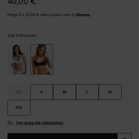
40,00 €
Consultar
as FAQ
CARTÃO PRESENTE
Jumpsuits &
Calça
Malas
Playsuits
Sacos
Paga 3 x 13,33 € sem juros com a
Escol
LISTA DE DESEJO
Fatos
Calções
Acess
Anthracite
Cor
Acess
Snow
Fato 
Saias
Licras
Acess
Neop
XS
S
M
L
XL
Vestu
XXL
Acess
Ver guia de tamanhos
Calç