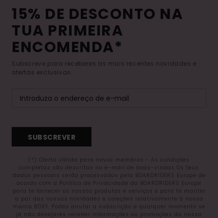
15% DE DESCONTO NA
TUA PRIMEIRA
ENCOMENDA*
Subscreve para receberes as mais recentes novidades e
ofertas exclusivas.
SUBSCREVER
(*) Oferta válida para novos membros - As condições
completas são descritas no e-mail de boas-vindas Os teus
dados pessoais serão processados pela BOARDRIDERS Europe de
acordo com a Política de Privacidade da BOARDRIDERS Europe
para te fornecer os nossos produtos e serviços e para te manter
a par das nossas novidades e coleções relativamente à nossa
marca ROXY. Podes anular a subscrição a qualquer momento se
já não desejares receber informações ou promoções da nossa