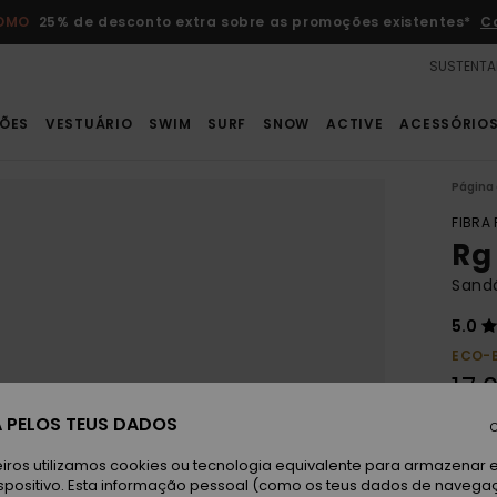
ROMO
25% de desconto extra sobre as promoções existentes*
C
SUSTENTA
ÕES
VESTUÁRIO
SWIM
SURF
SNOW
ACTIVE
ACESSÓRIO
Página 
FIBRA
Rg
Sandá
5.0
ECO-
17,
 PELOS TEUS DADOS
C
Wh
Cor
iros utilizamos cookies ou tecnologia equivalente para armazenar 
spositivo. Esta informação pessoal (como os teus dados de navega