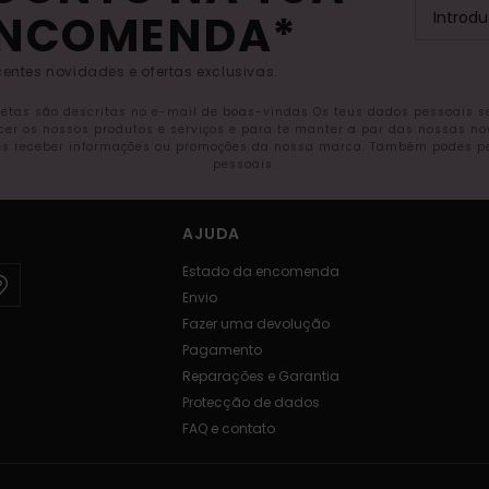
ENCOMENDA*
entes novidades e ofertas exclusivas.
letas são descritas no e-mail de boas-vindas Os teus dados pessoais 
ecer os nossos produtos e serviços e para te manter a par das nossas n
s receber informações ou promoções da nossa marca. Também podes pedi
pessoais.
AJUDA
Estado da encomenda
Envio
Fazer uma devolução
Pagamento
Reparações e Garantia
Protecção de dados
FAQ e contato