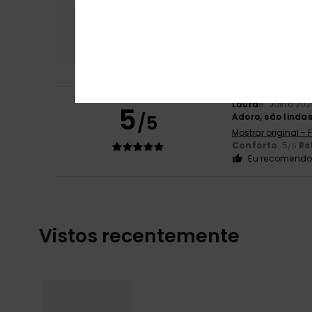
Conforto
Rela
5.0
Laura
8. Julho 20
5
/5
Adoro, são lindas
Mostrar original -
Conforto
: 5
Re
/5
Eu recomendo 
Vistos recentemente