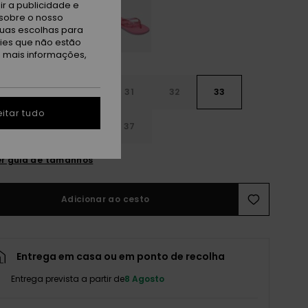
r a publicidade e
sobre o nosso
tuas escolhas para
kies que não estão
a mais informações,
29
30
31
32
33
itar tudo
4
35
36
37
r guia de tamanhos
Adicionar ao cesto
Entrega em casa ou em ponto de recolha
Entrega prevista a partir de
8 Agosto