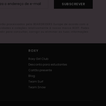
SUBSCREVER
serão processados pela BOARDRIDERS Europe de acordo com a
ovidades e coleções relativamente à nossa marca ROXY. Podes
r para consultar, corrigir ou eliminar as tuas informações
ROXY
Roxy Girl Club
Desconto para estudantes
Cartão presente
Blog
Team Surf
Team Snow