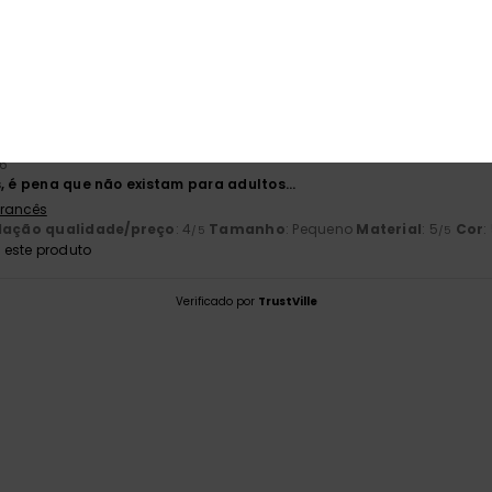
ção qualidade/preço
Tamanho
Mat
4.0
5
Muito pequeno
Demasiado grande
26
, é pena que não existam para adultos...
 Francês
lação qualidade/preço
: 4
Tamanho
: Pequeno
Material
: 5
Cor
:
/5
/5
este produto
Verificado por
TrustVille