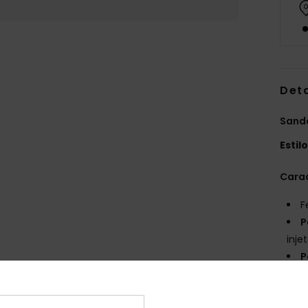
Det
Sandá
Estil
Carac
F
P
inje
P
com 
S