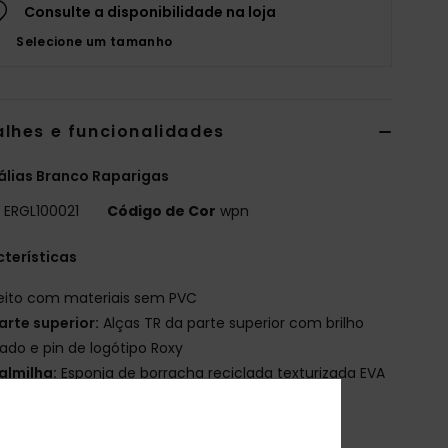
Consulte a disponibilidade na loja
Selecione um tamanho
alhes e funcionalidades
lias Branco Raparigas
o
ERGL100021
Código de Cor
wpn
terísticas
eito com materiais sem PVC
arte superior:
Alças TR da parte superior com brilho
tado e pin de logótipo Roxy
almilha:
Esponja de borracha reciclada texturizada EVA
logótipo Roxy brilhante estampado
ola exterior:
Esponja de borracha EVA reciclada