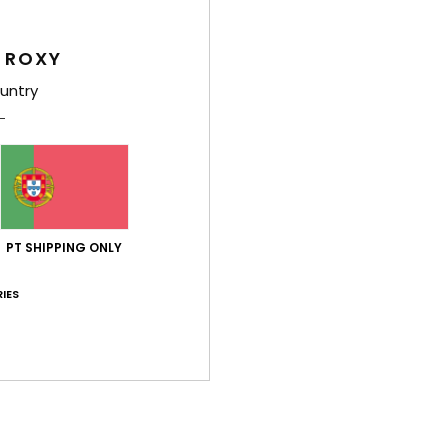
Comp
Forro
 ROXY
untry
Env
PT SHIPPING ONLY
Pontuação média
IES
5.0
/5
baseado em
1 avaliações verificadas
desde Julho 2026
100% dos nossos clientes recomendam este produto