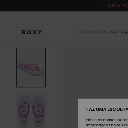
Avançar
para
DUPLA P
a
informação
do
produto
DUPLA PROMO
COLECÇ
FAZ UMA ESCOLHA
Nós e os nossos parce
informações no teu di