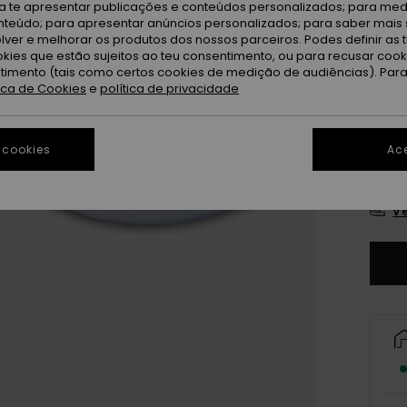
ra te apresentar publicações e conteúdos personalizados; para medi
eúdo; para apresentar anúncios personalizados; para saber mais 
lver e melhorar os produtos dos nossos parceiros. Podes definir as 
okies que estão sujeitos ao teu consentimento, ou para recusar coo
ntimento (tais como certos cookies de medição de audiências). Par
tica de Cookies
e
política de privacidade
28
 cookies
Ace
3
Ve