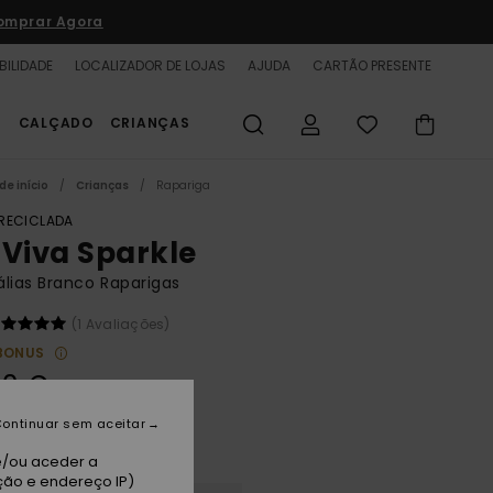
omprar Agora
BILIDADE
LOCALIZADOR DE LOJAS
AJUDA
CARTÃO PRESENTE
S
CALÇADO
CRIANÇAS
de início
Crianças
Rapariga
 RECICLADA
 Viva Sparkle
lias Branco Raparigas
(1 Avaliações)
BONUS
00 €
ontinuar sem aceitar
ite/pink
e/ou aceder a
ção e endereço IP)