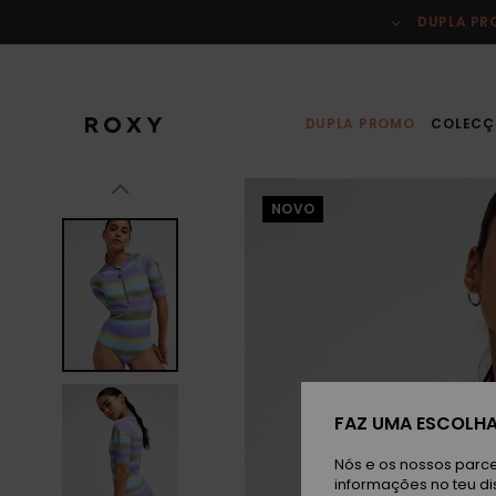
Avançar
para
DUPLA P
a
informação
do
produto
DUPLA PROMO
COLECÇ
NOVO
FAZ UMA ESCOLHA
Nós e os nossos parce
informações no teu di