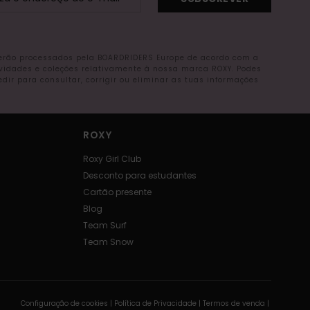
serão processados pela BOARDRIDERS Europe de acordo com a
ovidades e coleções relativamente à nossa marca ROXY. Podes
r para consultar, corrigir ou eliminar as tuas informações
ROXY
Roxy Girl Club
Desconto para estudantes
Cartão presente
Blog
Team Surf
Team Snow
Configuração de cookies |
Política de Privacidade |
Termos de venda |