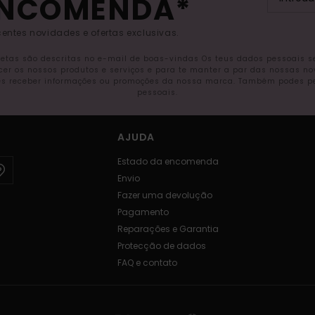
ENCOMENDA*
entes novidades e ofertas exclusivas.
letas são descritas no e-mail de boas-vindas Os teus dados pessoais 
ecer os nossos produtos e serviços e para te manter a par das nossas n
s receber informações ou promoções da nossa marca. Também podes pedi
pessoais.
AJUDA
Estado da encomenda
Envio
Fazer uma devolução
Pagamento
Reparações e Garantia
Protecção de dados
FAQ e contato