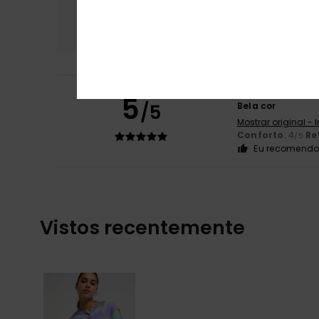
Conforto
Rela
4.0
Deirdre
21. Junho 
5
/5
Bela cor
Mostrar original - 
Conforto
: 4
Re
/5
Eu recomendo 
Vistos recentemente