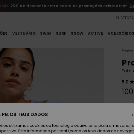
ROMO
25% de desconto extra sobre as promoções existentes*
C
SUSTENTA
ÕES
VESTUÁRIO
SWIM
SURF
SNOW
ACTIVE
ACESSÓRIO
Página 
Pr
Fato 
5.0
100
Paga 
 PELOS TEUS DADOS
C
Ce
Cor
iros utilizamos cookies ou tecnologia equivalente para armazenar 
spositivo. Esta informação pessoal (como os teus dados de navega