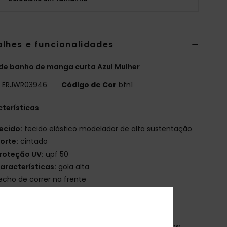
alhes e funcionalidades
de banho de manga curta Azul Mulher
o
ERJWR03946
Código de Cor
bfn1
terísticas
ecido:
tecido elástico modelador de alta sustentação
orte:
cintado
roteção UV:
upf 50
aracterísticas:
gola alta
echo de correr na frente
ogótipo Roxy de serigrafia
escarregar a
Declaração de Conformidade