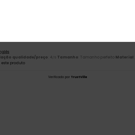
ção qualidade/preço
Tamanho
Mat
4.0
4
Muito pequeno
Demasiado grande
2026
Inglês
lação qualidade/preço
: 4
Tamanho
: Tamanho perfeito
Material
/5
este produto
Verificado por
TrustVille