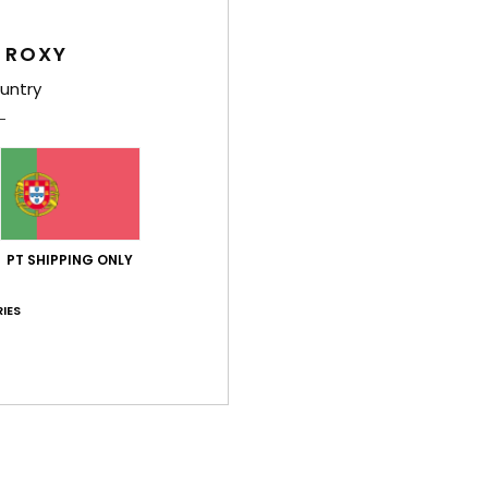
Comp
elast
 ROXY
untry
Env
PT SHIPPING ONLY
Pontuação média
IES
5.0
/5
baseado em
1 avaliações verificadas
desde Junho 2026
100% dos nossos clientes recomendam este produto