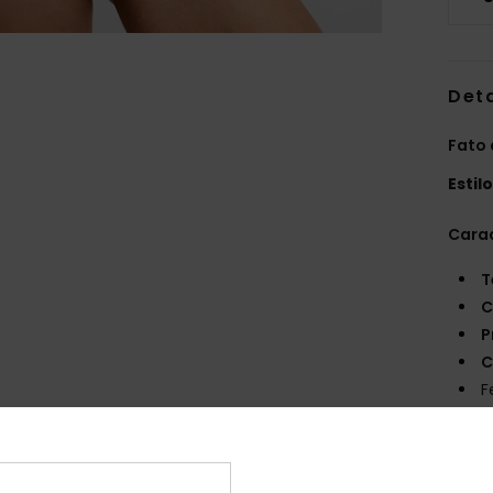
Det
Fato 
Estil
Carac
T
C
P
C
F
L
D