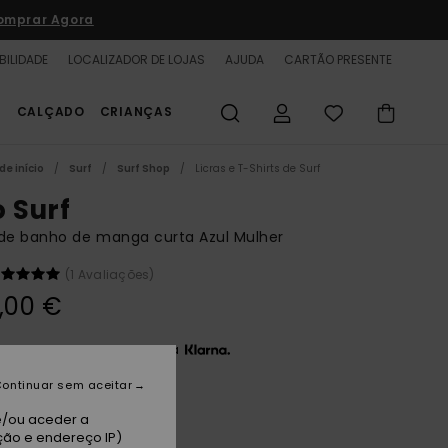
omprar Agora
BILIDADE
LOCALIZADOR DE LOJAS
AJUDA
CARTÃO PRESENTE
S
CALÇADO
CRIANÇAS
de início
Surf
Surf Shop
Licras e T-Shirts de Surf
o Surf
de banho de manga curta Azul Mulher
(1 Avaliações)
,00 €
3 x 33,33 € sem juros com a
ontinuar sem aceitar
rulean Fuzzy Stripe S
e/ou aceder a
ção e endereço IP)