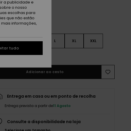
r a publicidade e
sobre o nosso
tuas escolhas para
kies que não estão
a mais informações,
S
S
M
L
XL
XXL
itar tudo
r guia de tamanhos
Adicionar ao cesto
Entrega em casa ou em ponto de recolha
Entrega prevista a partir de
11 Agosto
Consulte a disponibilidade na loja
Selecione um tamanho