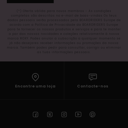
(*) Oferta válida para novos membros - As condições
completas são descritas no e-mail de boas-vindas Os teus
dados pessoais serão processados pela BOARDRIDERS Europe de
acordo com a Política de Privacidade da BOARDRIDERS Europe
para te fornecer os nossos produtos e serviços e para te manter
a par das nossas novidades e coleções relativamente à nossa
marca ROXY. Podes anular a subscrição a qualquer momento se
já não desejares receber informações ou promoções da nossa
marca. Também podes pedir para consultar, corrigir ou eliminar
as tuas informações pessoais.
Encontre uma loja
Contacte-nos