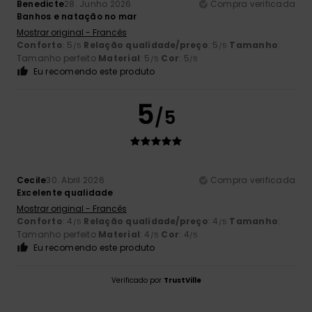
Benedicte
28. Junho 2026
Compra verificada
Banhos e natação no mar
Mostrar original - Francês
Conforto
: 5
Relação qualidade/preço
: 5
Tamanho
:
/5
/5
Tamanho perfeito
Material
: 5
Cor
: 5
/5
/5
Eu recomendo este produto
5
/5
Cecile
30. Abril 2026
Compra verificada
Excelente qualidade
Mostrar original - Francês
Conforto
: 4
Relação qualidade/preço
: 4
Tamanho
:
/5
/5
Tamanho perfeito
Material
: 4
Cor
: 4
/5
/5
Eu recomendo este produto
Verificado por
TrustVille