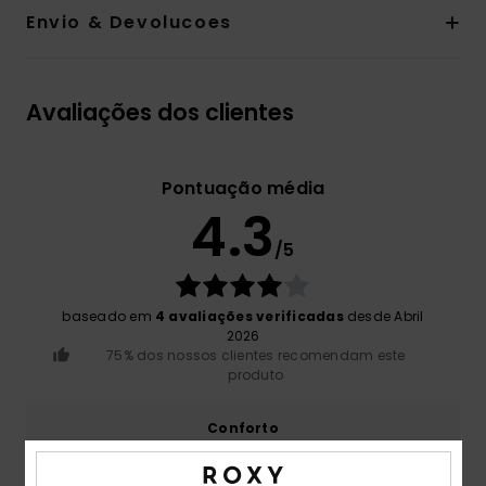
Envio & Devolucoes
Avaliações dos clientes
Pontuação média
4.3
/5
baseado em
4 avaliações verificadas
desde Abril
2026
75% dos nossos clientes recomendam este
produto
Conforto
4.0