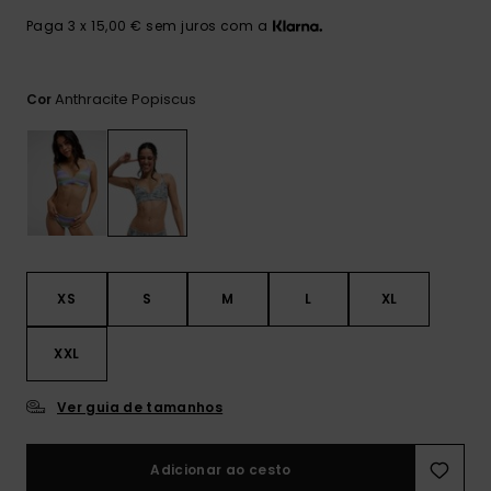
Consultar
as FAQ
CARTÃO PRESENTE
Jumpsuits &
Calça
Paga 3 x 15,00 € sem juros com a
Malas
Playsuits
Sacos
Escol
LISTA DE DESEJO
Fatos
Anthracite Popiscus
Cor
Calções
Acess
Acess
Snow
Fato 
Saias
Licras
Acess
Neop
XS
S
M
L
XL
Vestu
XXL
Acess
Ver guia de tamanhos
Calç
Adicionar ao cesto