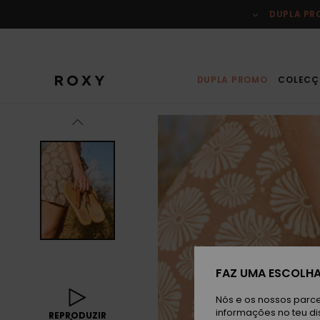
Avançar
para
DUPLA P
a
informação
do
produto
DUPLA PROMO
COLECÇ
FAZ UMA ESCOLHA
Nós e os nossos parce
informações no teu di
REPRODUZIR