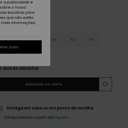
r a publicidade e
sobre o nosso
tuas escolhas para
kies que não estão
a mais informações,
6
37
38
39
40
41
itar tudo
2
r guia de tamanhos
Adicionar ao cesto
Entrega em casa ou em ponto de recolha
Entrega prevista a partir de
8 Agosto