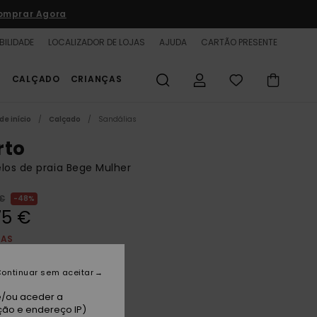
omprar Agora
BILIDADE
LOCALIZADOR DE LOJAS
AJUDA
CARTÃO PRESENTE
S
CALÇADO
CRIANÇAS
de início
Calçado
Sandálias
rto
los de praia Bege Mulher
 €
48%
75 €
TAS
A PROMO 25% EXTRA
ontinuar sem aceitar
an
e/ou aceder a
ção e endereço IP)