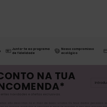
Junta-te ao programa
Nosso compromisso
s
de fidelidade
ecológico
SCONTO NA TUA
ENCOMENDA*
entes novidades e ofertas exclusivas.
letas são descritas no e-mail de boas-vindas Os teus dados pessoais 
ecer os nossos produtos e serviços e para te manter a par das nossas n