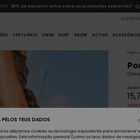
ROMO
25% de desconto extra sobre as promoções existentes*
C
SUSTENTA
ÕES
VESTUÁRIO
SWIM
SURF
SNOW
ACTIVE
ACESSÓRIO
Página 
Po
Chine
30,00
15,
OFER
DUPL
 PELOS TEUS DADOS
C
T
Cor
iros utilizamos cookies ou tecnologia equivalente para armazenar 
spositivo. Esta informação pessoal (como os teus dados de navega