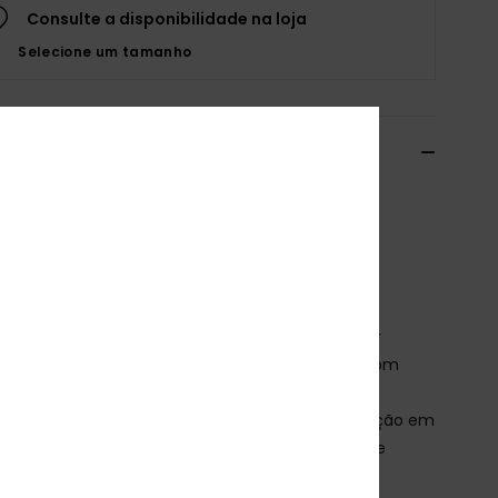
Consulte a disponibilidade na loja
Selecione um tamanho
alhes e funcionalidades
los de praia Bege Mulher
o
ARJL101146
Código de Cor
tan
terísticas
ecido:
Parte superior de pele sintética e poliéster
almilha:
Palmilha moldada EVA com contorno com
tura escovada
ola exterior:
Sola exterior TPR reciclada para tração em
rfícies molhadas e secas com arte Roxy heritage
tiqueta da marca:
Arte Roxy heritage