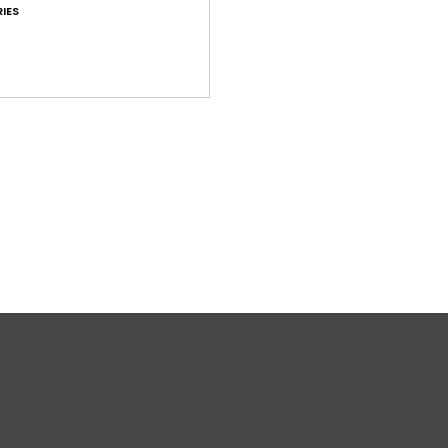
IES
Comp
Forro:
Env