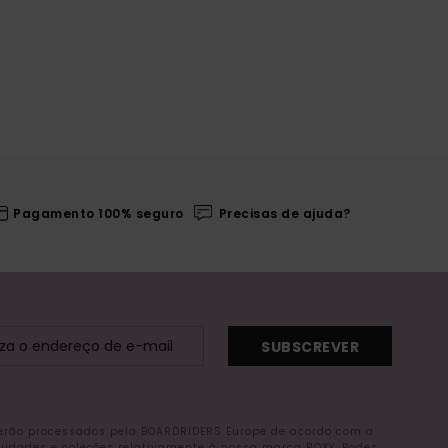
Pagamento 100% seguro
Precisas de ajuda?
SUBSCREVER
serão processados pela BOARDRIDERS Europe de acordo com a
ovidades e coleções relativamente à nossa marca ROXY. Podes