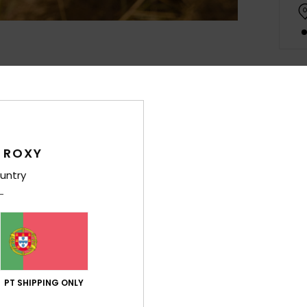
Det
Chine
Estil
 ROXY
untry
Carac
T
P
tex
S
supe
PT SHIPPING ONLY
E