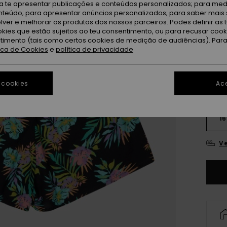
ra te apresentar publicações e conteúdos personalizados; para medi
An
Cor
eúdo; para apresentar anúncios personalizados; para saber mais 
lver e melhorar os produtos dos nossos parceiros. Podes definir as 
okies que estão sujeitos ao teu consentimento, ou para recusar coo
ntimento (tais como certos cookies de medição de audiências). Par
tica de Cookies
e
política de privacidade
 cookies
Ace
4
16
Ve