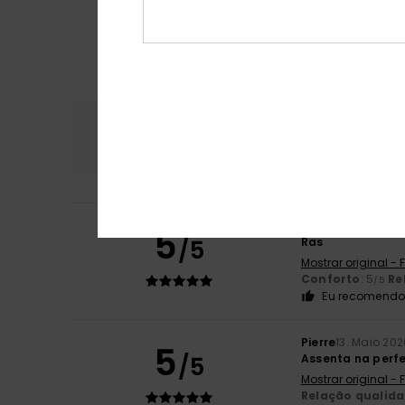
Conforto
Rela
5.0
Emilie
24. Junho 2
5
/5
Ras
Mostrar original -
Conforto
: 5
Re
/5
Eu recomendo 
Pierre
13. Maio 202
5
/5
Assenta na perfe
Mostrar original -
Relação qualid