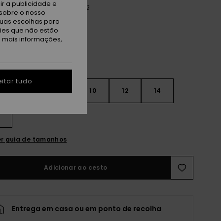
r a publicidade e
thracite Aquarella Active Rg
sobre o nosso
tuas escolhas para
kies que não estão
a mais informações,
itar tudo
6
8
10
12
14
r guia de tamanhos
Adicionar ao cesto
Entrega em casa ou em ponto de recolha