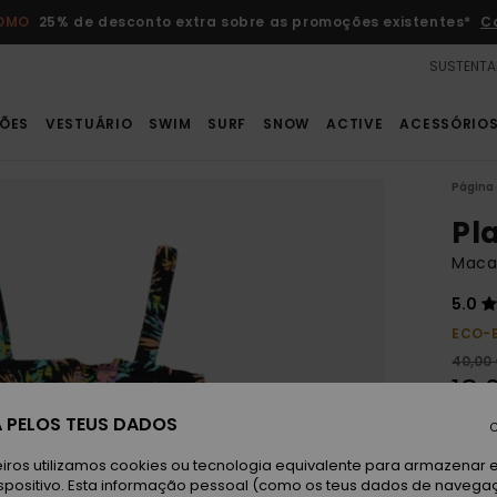
ROMO
25% de desconto extra sobre as promoções existentes*
C
SUSTENTA
ÕES
VESTUÁRIO
SWIM
SURF
SNOW
ACTIVE
ACESSÓRIO
Página 
Pl
Macac
5.0
ECO-
40,00
18,
 PELOS TEUS DADOS
OFER
C
DUPL
iros utilizamos cookies ou tecnologia equivalente para armazenar 
spositivo. Esta informação pessoal (como os teus dados de navega