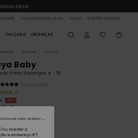
omprar Agora
BILIDADE
LOCALIZADOR DE LOJAS
AJUDA
CARTÃO PRESENTE
S
CALÇADO
CRIANÇAS
de início
Crianças
Rapariga
aya Baby
ão Preto Raparigas 4 - 16
(2 Avaliações)
BONUS
 €
55%
00 €
TAS
ontinuar sem aceitar
A PROMO 25% EXTRA
e/ou aceder a
ção e endereço IP)