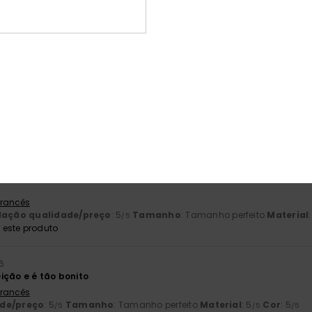
/5
baseado em
2 avaliações verificadas
desde Maio 2026
100% dos nossos clientes recomendam este produto
ção qualidade/preço
Tamanho
Mat
5.0
5
Muito pequeno
Demasiado grande
026
 Francês
lação qualidade/preço
: 5
Tamanho
: Tamanho perfeito
Material
/5
este produto
6
ição e é tão bonito
 Francês
ade/preço
: 5
Tamanho
: Tamanho perfeito
Material
: 5
Cor
: 5
/5
/5
/5