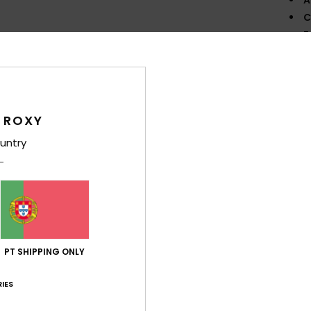
C
F
O
dec
Comp
 ROXY
untry
Env
PT SHIPPING ONLY
Pontuação média
IES
5.0