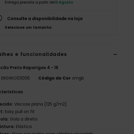
Entrega prevista a partir de
10 Agosto
Consulte a disponibilidade na loja
Selecione um tamanho
alhes e funcionalidades
ão Preto Raparigas 4 - 16
o
ERGWO03006
Código de Cor
xmgb
terísticas
ecido:
Viscose plana [125 g/m2]
it:
Easy pull on fit
ola:
Gola a direito
intura:
Elástica
lças:
Alças scrunchie com elástico revestido