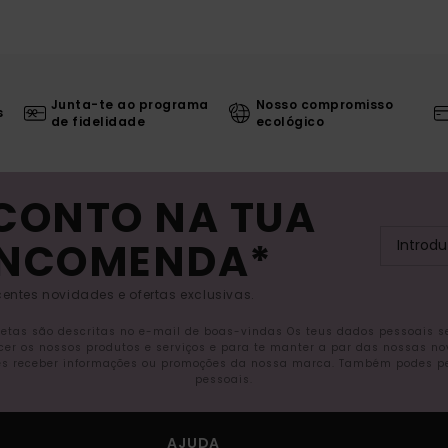
Junta-te ao programa
Nosso compromisso
s
de fidelidade
ecológico
SCONTO NA TUA
ENCOMENDA*
entes novidades e ofertas exclusivas.
letas são descritas no e-mail de boas-vindas Os teus dados pessoais 
ecer os nossos produtos e serviços e para te manter a par das nossas n
s receber informações ou promoções da nossa marca. Também podes pedi
pessoais.
AJUDA