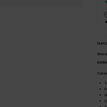
Det
Macac
Estil
Carac
T
F
G
C
A