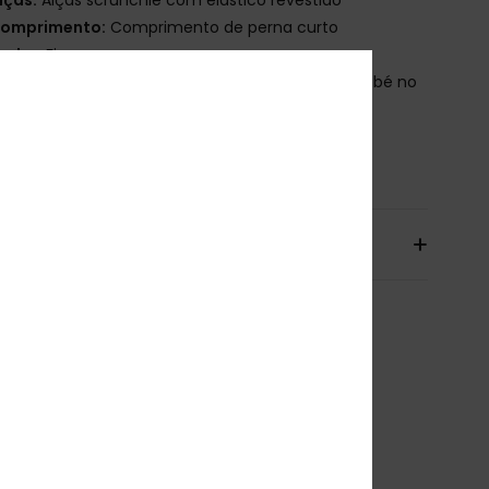
omprimento:
Comprimento de perna curto
echo:
Fixo
utras características:
Pormenor de franzido bebé no
ote
osição
[Tecido principal] 100% viscose
io & Devolucoes