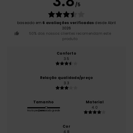
3.8
/5
baseado em
6 avaliações verificadas
desde Abril
2026
50% dos nossos clientes recomendam este
produto
Conforto
3.5
Relação qualidade/preço
3.3
Tamanho
Material
4.0
Muito pequeno
Demasiado grande
Cor
4.8