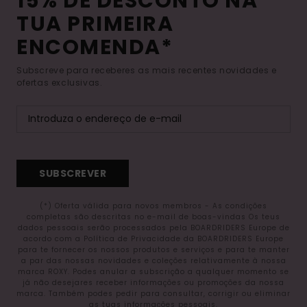
15% DE DESCONTO NA
TUA PRIMEIRA
ENCOMENDA*
Subscreve para receberes as mais recentes novidades e
ofertas exclusivas.
SUBSCREVER
(*) Oferta válida para novos membros - As condições
completas são descritas no e-mail de boas-vindas Os teus
dados pessoais serão processados pela BOARDRIDERS Europe de
acordo com a Política de Privacidade da BOARDRIDERS Europe
para te fornecer os nossos produtos e serviços e para te manter
a par das nossas novidades e coleções relativamente à nossa
marca ROXY. Podes anular a subscrição a qualquer momento se
já não desejares receber informações ou promoções da nossa
marca. Também podes pedir para consultar, corrigir ou eliminar
as tuas informações pessoais.