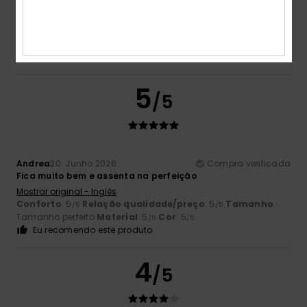
Ótimo
Mostrar original - Castelhano
Conforto
: 5
Relação qualidade/preço
: 5
Tamanho
:
/5
/5
Tamanho perfeito
Material
: 5
Cor
: 5
/5
/5
Eu recomendo este produto
5
/5
Andrea
20. Junho 2026
Compra verificada
Fica muito bem e assenta na perfeição
Mostrar original - Inglês
Conforto
: 5
Relação qualidade/preço
: 5
Tamanho
:
/5
/5
Tamanho perfeito
Material
: 5
Cor
: 5
/5
/5
Eu recomendo este produto
4
/5