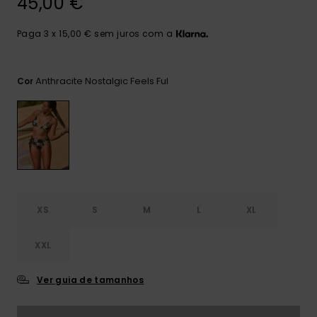
45,00 €
Consultar
as FAQ
CARTÃO PRESENTE
Jumpsuits &
Calça
Malas
Playsuits
Sacos
Paga 3 x 15,00 € sem juros com a
Escol
LISTA DE DESEJO
Fatos
Calções
Acess
Anthracite Nostalgic Feels Ful
Cor
Acess
Snow
Fato 
Saias
Licras
Acess
Neop
XS
S
M
L
XL
Vestu
XXL
Acess
Ver guia de tamanhos
Calç