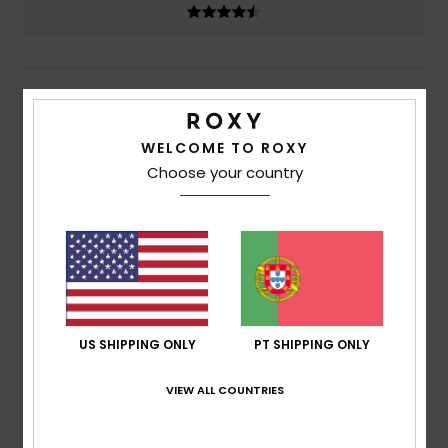
2
/5
WELCOME TO ROXY
Choose your country
Celine
28. Junho 2026
Compra verificada
Demasiado pequeno, nada confortável, tecido grosso
Mostrar original - Francês
Conforto
: 1
Relação qualidade/preço
: 1
Tamanho
:
/5
/5
Muito pequeno
Material
: 2
Cor
: 5
/5
/5
5
/5
US SHIPPING ONLY
PT SHIPPING ONLY
VIEW ALL COUNTRIES
Iranzu
24. Junho 2026
Compra verificada