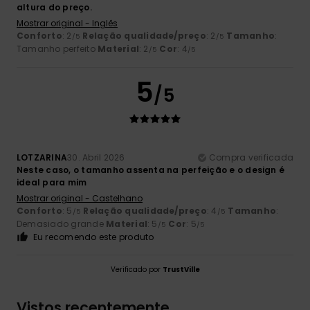
altura do preço.
Mostrar original - Inglês
Conforto
: 2
Relação qualidade/preço
: 2
Tamanho
:
/5
/5
Tamanho perfeito
Material
: 2
Cor
: 4
/5
/5
5
/5
LOTZARINA
30. Abril 2026
Compra verificada
Neste caso, o tamanho assenta na perfeição e o design é
ideal para mim
Mostrar original - Castelhano
Conforto
: 5
Relação qualidade/preço
: 4
Tamanho
:
/5
/5
Demasiado grande
Material
: 5
Cor
: 5
/5
/5
Eu recomendo este produto
Verificado por
TrustVille
Vistos recentemente