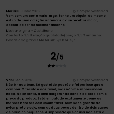
María
16. Junho 2026
Compra verificada
Vem com um corte mais largo; tenho um biquíni do mesmo
estilo de uma coleção anterior e o que recebi é maior,
apesar de ser do mesmo tamanho.
Mostrar original - Castelhano
Conforto
: 3
Relação qualidade/preço
: 3
Tamanho
:
/5
/5
Demasiado grande
Material
: 5
Cor
: 5
/5
/5
2
/5
Van
1. Maio 2026
Compra verificada
Não é nada bom. Só gostei do padrão e foi por isso que o
comprei. O tecido é aceitável, mas não me impressionou
nada. No entanto, a embalagem não condiz de todo com o
preço do produto. Está embalado exatamente como as
marcas baratas costumam fazer: num saco grande de
nylon preto e sujo, com as duas peças dentro de dois sacos
de plástico pequenos. A impressão que causa não está à