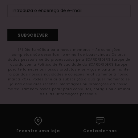
SUBSCREVER
(*) Oferta válida para novos membros - As condições
completas são descritas no e-mail de boas-vindas Os teus
dados pessoais serão processados pela BOARDRIDERS Europe de
acordo com a Política de Privacidade da BOARDRIDERS Europe
para te fornecer os nossos produtos e serviços e para te manter
a par das nossas novidades e coleções relativamente à nossa
marca ROXY. Podes anular a subscrição a qualquer momento se
já não desejares receber informações ou promoções da nossa
marca. Também podes pedir para consultar, corrigir ou eliminar
as tuas informações pessoais.
Encontre uma loja
Contacte-nos