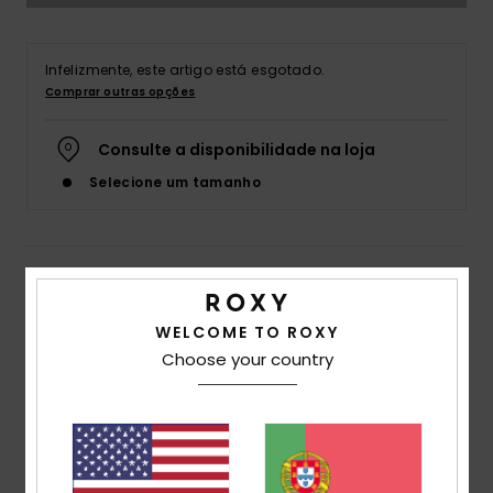
Fitne
Infelizmente, este artigo está esgotado.
Comprar outras opções
Snow
Consulte a disponibilidade na loja
Swim
Selecione um tamanho
Detalhes e funcionalidades
Boardshort Verde Mulher
WELCOME TO ROXY
Choose your country
Estilo
ERJBS03324
Código de Cor
ggg0
Características
Tipo:
Boardshorts
Tecido:
100% poliéster reciclado