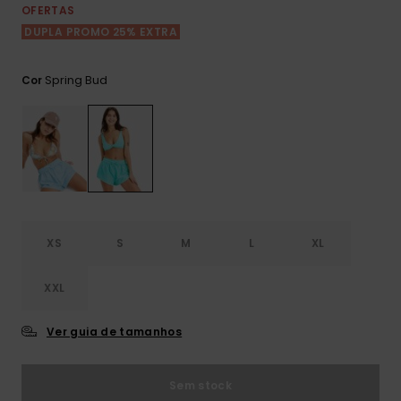
Consultar
OFERTAS
as FAQ
CARTÃO PRESENTE
Jumpsuits &
Calça
DUPLA PROMO 25% EXTRA
Malas
Playsuits
Sacos
Escol
LISTA DE DESEJO
Fatos
Spring Bud
Cor
Calções
Acess
Acess
Snow
Fato 
Saias
Licras
Acess
Neop
XS
S
M
L
XL
Vestu
XXL
Acess
Ver guia de tamanhos
Calç
Sem stock