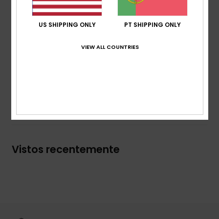
Corte:
Boardshorts de 2"
Cintura:
Cinto de malha liso com elástico grande e
US SHIPPING ONLY
PT SHIPPING ONLY
cordão oculto para suporte sólido
VIEW ALL COUNTRIES
Aplique de logótipo Roxy na perna esquerda
Composição
[Tecido principal] 100% poliéster reciclado
Envio & Devolucoes
Vistos recentemente