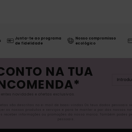
Junta-te ao programa
Nosso compromisso
s
de fidelidade
ecológico
SCONTO NA TUA
ENCOMENDA*
entes novidades e ofertas exclusivas.
letas são descritas no e-mail de boas-vindas Os teus dados pessoais 
ecer os nossos produtos e serviços e para te manter a par das nossas n
s receber informações ou promoções da nossa marca. Também podes pedi
pessoais.