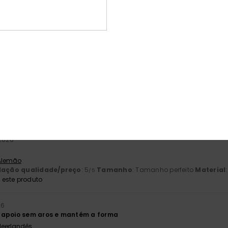
5.0
/5
baseado em
2 avaliações verificadas
desde Maio 2026
100% dos nossos clientes recomendam este produto
ção qualidade/preço
Tamanho
Mat
4.5
5
Muito pequeno
Demasiado grande
 2026
 Alemão
lação qualidade/preço
: 5
Tamanho
: Tamanho perfeito
Material
/5
este produto
26
 apoio sem aros e mantém a forma
 Neerlandês