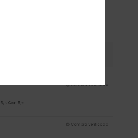
erial
Cor
.0
5.0
Compra verificada
: 5
Cor
: 5
/5
/5
Compra verificada