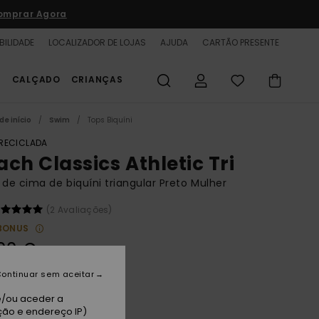
omprar Agora
BILIDADE
LOCALIZADOR DE LOJAS
AJUDA
CARTÃO PRESENTE
S
CALÇADO
CRIANÇAS
de início
Swim
Tops Biquíni
 RECICLADA
ach Classics Athletic Tri
 de cima de biquíni triangular Preto Mulher
(2 Avaliações)
BONUS
00 €
ontinuar sem aceitar
thracite
e/ou aceder a
ção e endereço IP)