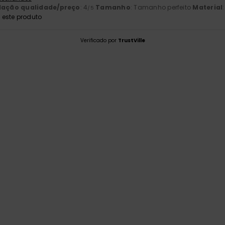
lação qualidade/preço
: 4
Tamanho
: Tamanho perfeito
Material
/5
este produto
Verificado por
TrustVille