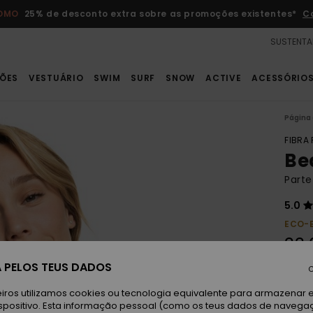
ROMO
25% de desconto extra sobre as promoções existentes*
C
SUSTENTA
ÕES
VESTUÁRIO
SWIM
SURF
SNOW
ACTIVE
ACESSÓRIO
Página 
FIBRA
Be
Parte
5.0
ECO-
33,
 PELOS TEUS DADOS
C
An
Cor
iros utilizamos cookies ou tecnologia equivalente para armazenar 
spositivo. Esta informação pessoal (como os teus dados de navega