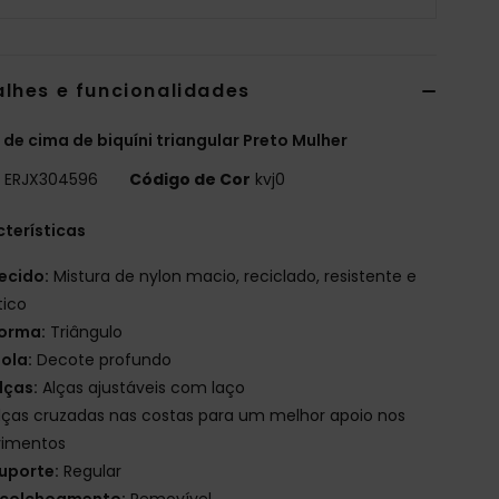
alhes e funcionalidades
 de cima de biquíni triangular Preto Mulher
o
ERJX304596
Código de Cor
kvj0
terísticas
ecido:
Mistura de nylon macio, reciclado, resistente e
tico
orma:
Triângulo
ola:
Decote profundo
lças:
Alças ajustáveis com laço
lças cruzadas nas costas para um melhor apoio nos
imentos
uporte:
Regular
colchoamento:
Removível