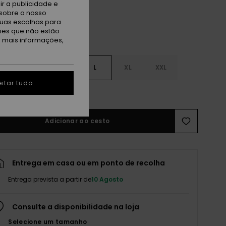
r a publicidade e
sobre o nosso
tuas escolhas para
kies que não estão
a mais informações,
S
S
M
L
XL
XXL
itar tudo
r guia de tamanhos
Adicionar ao cesto
Entrega em casa ou em ponto de recolha
Entrega prevista a partir de
10 Agosto
Consulte a disponibilidade na loja
Selecione um tamanho