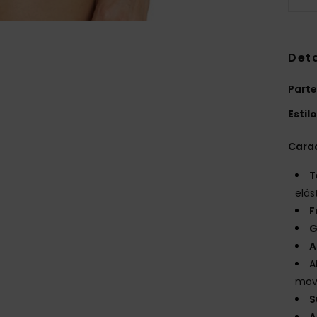
Det
Parte
Estil
Carac
T
elás
F
G
A
A
mov
S
A