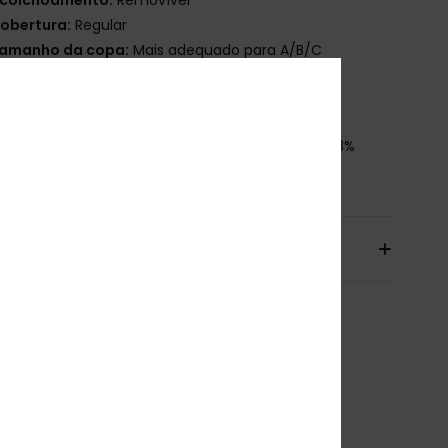
obertura:
Regular
amanho da copa:
Mais adequado para A/B/C
echo:
Tiras
tiqueta da marca:
Placa de borracha ROXY
osição
[Tecido principal] 87% nylon reciclado, 13%
ano
io & Devolucoes