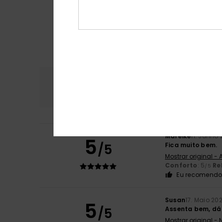
Conforto
Rela
4.5
Mareike
11. Junho
5
/5
Fica muito bem.
Mostrar original -
Conforto
: 5
Re
/5
Eu recomendo 
Susan
17. Maio 20
5
/5
Assenta bem, dá
Mostrar original -