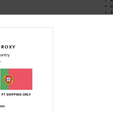
C
T
F
E
Comp
elast
 ROXY
untry
Env
PT SHIPPING ONLY
Pontuação média
IES