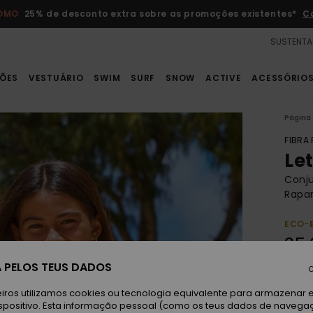
ROMO
25% de desconto extra sobre as promoções existentes*
C
SUSTENTA
ÕES
VESTUÁRIO
SWIM
SURF
SNOW
ACTIVE
ACESSÓRIO
Página 
FIBRA
Le
Conju
Rapar
ECO-
35,
 PELOS TEUS DADOS
C
Paga 3
iros utilizamos cookies ou tecnologia equivalente para armazenar 
spositivo. Esta informação pessoal (como os teus dados de navega