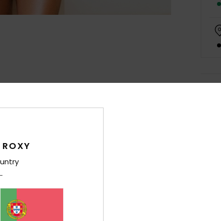
Det
Conju
Rapar
Estil
 ROXY
untry
Carac
T
sua
F
A