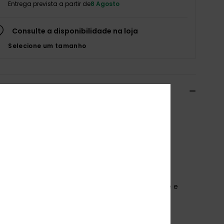
Entrega prevista a partir de
8 Agosto
Consulte a disponibilidade na loja
Selecione um tamanho
alhes e funcionalidades
nto de biquíni de duas peças Bralette Verde
igas 6-16
o
ERGX203696
Código de Cor
gld8
terísticas
ecido:
Tecido elástico reciclado, forte, resistente e
ve
orma:
conjunto Bralette
colchoamento:
Removível para 12-16 anos.