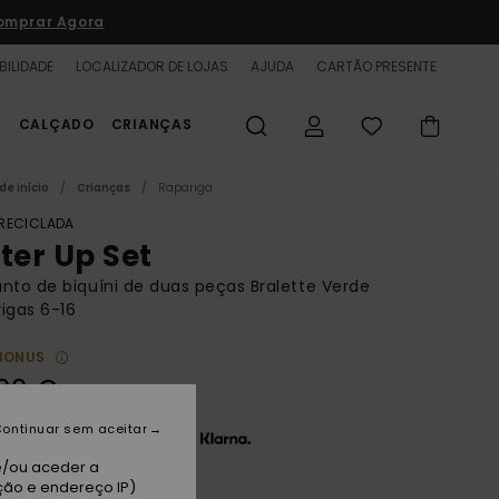
omprar Agora
BILIDADE
LOCALIZADOR DE LOJAS
AJUDA
CARTÃO PRESENTE
S
CALÇADO
CRIANÇAS
de início
Crianças
Rapariga
 RECICLADA
tter Up Set
nto de biquíni de duas peças Bralette Verde
igas 6-16
BONUS
00 €
ontinuar sem aceitar
 x 11,67 € sem juros com a
e/ou aceder a
ção e endereço IP)