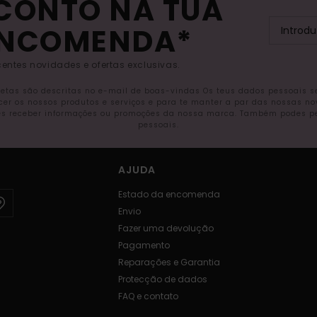
SCONTO NA TUA
ENCOMENDA*
entes novidades e ofertas exclusivas.
letas são descritas no e-mail de boas-vindas Os teus dados pessoais 
ecer os nossos produtos e serviços e para te manter a par das nossas n
s receber informações ou promoções da nossa marca. Também podes pedi
pessoais.
AJUDA
Estado da encomenda
Envio
Fazer uma devolução
Pagamento
Reparações e Garantia
Protecção de dados
FAQ e contato