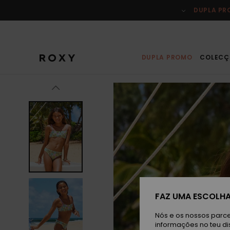
Avançar
para
DUPLA P
a
informação
do
produto
DUPLA PROMO
COLECÇ
FAZ UMA ESCOLHA
Nós e os nossos parce
informações no teu di