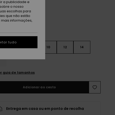
r a publicidade e
l Green Letter Up
sobre o nosso
tuas escolhas para
kies que não estão
a mais informações,
itar tudo
7
8
10
12
14
r guia de tamanhos
Adicionar ao cesto
Entrega em casa ou em ponto de recolha