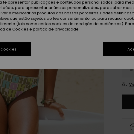
ra te apresentar publicações e conteúdos personalizados; para medi
Oi
Cor
eúdo; para apresentar anúncios personalizados; para saber mais 
lver e melhorar os produtos dos nossos parceiros. Podes definir as 
okies que estão sujeitos ao teu consentimento, ou para recusar coo
ntimento (tais como certos cookies de medição de audiências). Par
tica de Cookies
e
política de privacidade
 cookies
Ace
6
16
Ve