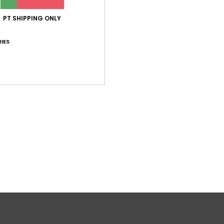
A
PT SHIPPING ONLY
F
O
IES
biqu
C
Comp
elast
Env