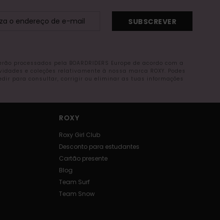
SUBSCREVER
serão processados pela BOARDRIDERS Europe de acordo com a
ovidades e coleções relativamente à nossa marca ROXY. Podes
r para consultar, corrigir ou eliminar as tuas informações
ROXY
Roxy Girl Club
Desconto para estudantes
Cartão presente
Blog
Team Surf
Team Snow