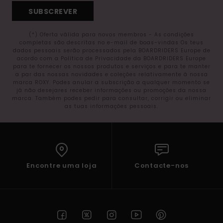
SUBSCREVER
(*) Oferta válida para novos membros - As condições
completas são descritas no e-mail de boas-vindas Os teus
dados pessoais serão processados pela BOARDRIDERS Europe de
acordo com a Política de Privacidade da BOARDRIDERS Europe
para te fornecer os nossos produtos e serviços e para te manter
a par das nossas novidades e coleções relativamente à nossa
marca ROXY. Podes anular a subscrição a qualquer momento se
já não desejares receber informações ou promoções da nossa
marca. Também podes pedir para consultar, corrigir ou eliminar
as tuas informações pessoais.
Encontre uma loja
Contacte-nos