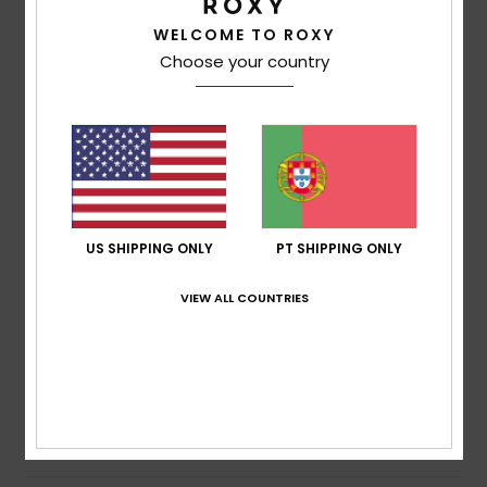
e sem distorção fotocrómicas polarizadas
WELCOME TO ROXY
Lentes polarizadas para uma ótima visibilidade,
Choose your country
clareza e contraste
Cobertura:
4 coberturas de base
Dimensões:
Lente: 50 mm / Ponte: 19 mm / Haste:
135 mm / Altura da lente: 45,6 mm
Garantia:
2 anos
Outras características: Acolchoamento
antideslizante
US SHIPPING ONLY
PT SHIPPING ONLY
Cat.3.
Descarregar a
Declaração de Conformidade
VIEW ALL COUNTRIES
Composição
[Tecido principal] 50% nylon biológico, 50%
policarbonato
Envio & Devolucoes