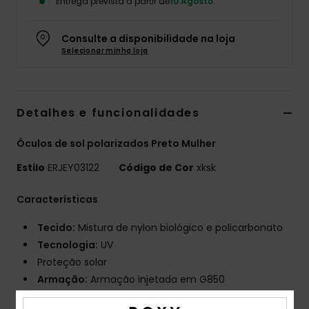
Entrega prevista a partir de
10 Agosto
Fitne
Consulte a disponibilidade na loja
Selecionar minha loja
Snow
Swim
Detalhes e funcionalidades
Óculos de sol polarizados Preto Mulher
Estilo
ERJEY03122
Código de Cor
xksk
Características
Tecido:
Mistura de nylon biológico e policarbonato
Tecnologia:
UV
Proteção solar
Armação:
Armação injetada em G850
Lente:
Lentes de policarbonato resistentes a danos