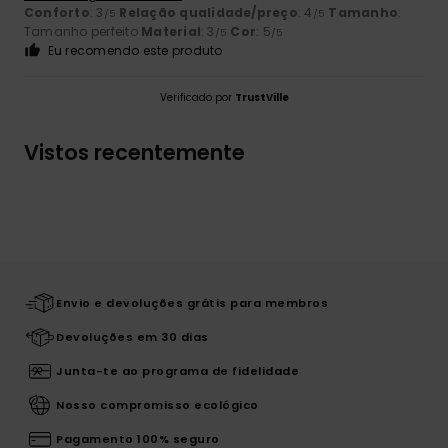
Conforto
: 3
Relação qualidade/preço
: 4
Tamanho
:
/5
/5
Tamanho perfeito
Material
: 3
Cor
: 5
/5
/5
Eu recomendo este produto
Verificado por
TrustVille
Vistos recentemente
Envio e devoluções grátis para membros
Devoluções em 30 dias
Junta-te ao programa de fidelidade
Nosso compromisso ecológico
Pagamento 100% seguro