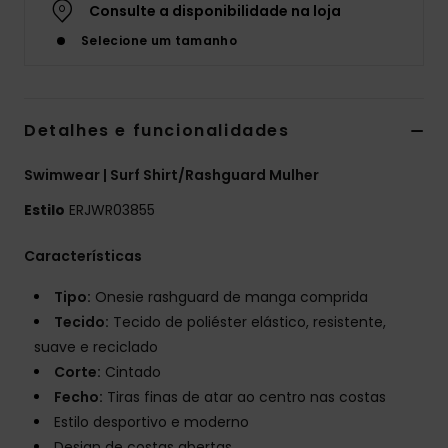
Consulte a disponibilidade na loja
Fitne
Selecione um tamanho
Snow
Detalhes e funcionalidades
Swim
Swimwear | Surf Shirt/Rashguard Mulher
Estilo
ERJWR03855
Características
Tipo:
Onesie rashguard de manga comprida
Tecido:
Tecido de poliéster elástico, resistente,
suave e reciclado
Corte:
Cintado
Fecho:
Tiras finas de atar ao centro nas costas
Estilo desportivo e moderno
Design de costas abertas