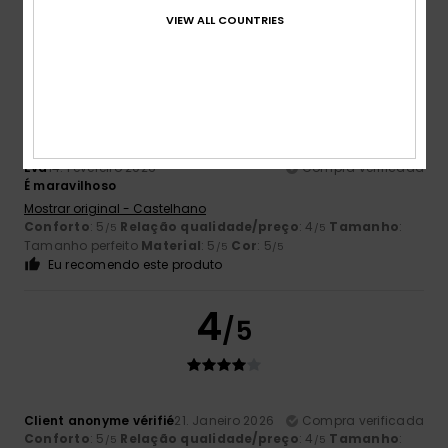
VIEW ALL COUNTRIES
5
/5
Eva
14. Fevereiro 2026
Compra verificada
É maravilhoso
Mostrar original - Castelhano
Conforto
: 5
Relação qualidade/preço
: 4
Tamanho
:
/5
/5
Tamanho perfeito
Material
: 5
Cor
: 5
/5
/5
Eu recomendo este produto
4
/5
Client anonyme vérifié
21. Janeiro 2026
Compra verificada
Conforto
: 5
Relação qualidade/preço
: 4
Tamanho
:
/5
/5