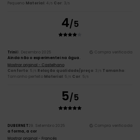
Pequeno
Material
: 4
Cor
: 3
/5
/5
4
/5
Trini
8. Dezembro 2025
Compra verificada
Ainda não o experimentei na água.
Mostrar original - Castelhano
Conforto
: 5
Relação qualidade/preço
: 3
Tamanho
:
/5
/5
Tamanho perfeito
Material
: 5
Cor
: 5
/5
/5
5
/5
DUBERNET
29. Setembro 2025
Compra verificada
a forma, a cor
Mostrar original - Francês