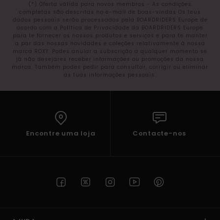
(*) Oferta válida para novos membros - As condições
completas são descritas no e-mail de boas-vindas Os teus
dados pessoais serão processados pela BOARDRIDERS Europe de
acordo com a Política de Privacidade da BOARDRIDERS Europe
para te fornecer os nossos produtos e serviços e para te manter
a par das nossas novidades e coleções relativamente à nossa
marca ROXY. Podes anular a subscrição a qualquer momento se
já não desejares receber informações ou promoções da nossa
marca. Também podes pedir para consultar, corrigir ou eliminar
as tuas informações pessoais.
Encontre uma loja
Contacte-nos