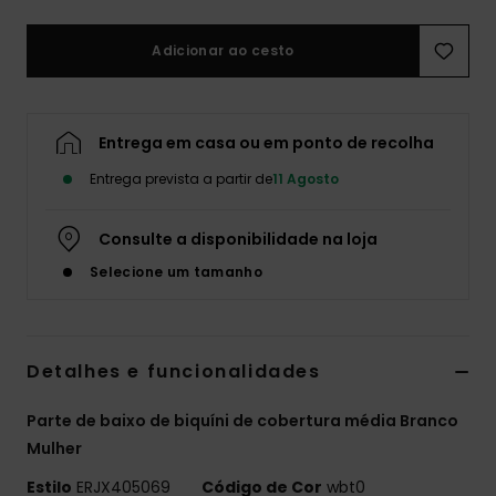
Fitne
Adicionar ao cesto
Snow
Entrega em casa ou em ponto de recolha
Swim
Entrega prevista a partir de
11 Agosto
Consulte a disponibilidade na loja
Selecione um tamanho
Detalhes e funcionalidades
Parte de baixo de biquíni de cobertura média Branco
Mulher
Estilo
ERJX405069
Código de Cor
wbt0