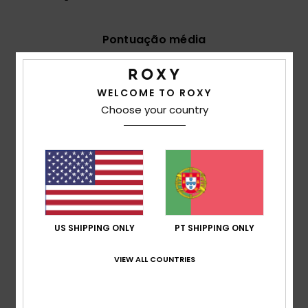
Pontuação média
5.0
/5
WELCOME TO ROXY
Choose your country
baseado em
2 avaliações verificadas
desde Maio
2026
50% dos nossos clientes recomendam este
produto
Conforto
5.0
US SHIPPING ONLY
PT SHIPPING ONLY
Relação qualidade/preço
VIEW ALL COUNTRIES
5.0
Tamanho
Material