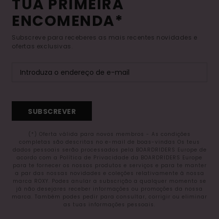
TUA PRIMEIRA
ENCOMENDA*
Subscreve para receberes as mais recentes novidades e
ofertas exclusivas.
SUBSCREVER
(*) Oferta válida para novos membros - As condições
completas são descritas no e-mail de boas-vindas Os teus
dados pessoais serão processados pela BOARDRIDERS Europe de
acordo com a Política de Privacidade da BOARDRIDERS Europe
para te fornecer os nossos produtos e serviços e para te manter
a par das nossas novidades e coleções relativamente à nossa
marca ROXY. Podes anular a subscrição a qualquer momento se
já não desejares receber informações ou promoções da nossa
marca. Também podes pedir para consultar, corrigir ou eliminar
as tuas informações pessoais.