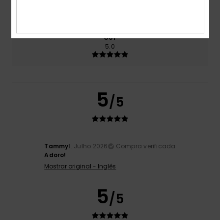
5.0
Muito pequeno
Demasiado grande
Cor
5.0
5
/5
Tammy
1. Julho 2026
Compra verificada
Adoro!
Mostrar original - Inglês
5
/5