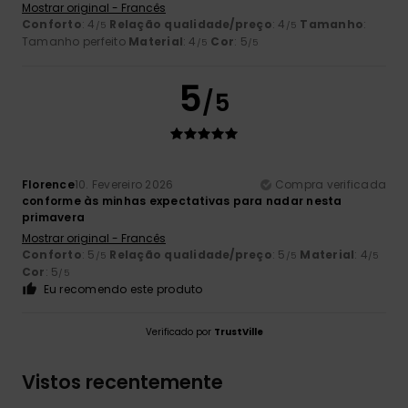
Mostrar original - Francês
Conforto
: 4
Relação qualidade/preço
: 4
Tamanho
:
/5
/5
Tamanho perfeito
Material
: 4
Cor
: 5
/5
/5
5
/5
Florence
10. Fevereiro 2026
Compra verificada
conforme às minhas expectativas para nadar nesta
primavera
Mostrar original - Francês
Conforto
: 5
Relação qualidade/preço
: 5
Material
: 4
/5
/5
/5
Cor
: 5
/5
Eu recomendo este produto
Verificado por
TrustVille
Vistos recentemente