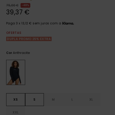
Consultar
as FAQ
75,00 €
48%
CARTÃO PRESENTE
Jumpsuits &
Calça
39,37 €
Malas
Playsuits
Sacos
Escol
LISTA DE DESEJO
Fatos
Paga 3 x 13,12 € sem juros com a
Calções
Acess
Acess
Snow
OFERTAS
Fato 
DUPLA PROMO 25% EXTRA
Saias
Licras
Anthracite
Cor
Acess
Neop
Vestu
Acess
XS
S
M
L
XL
Calç
XXL