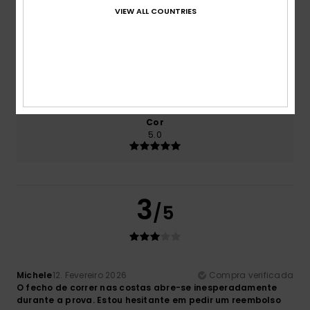
Relação qualidade/preço
VIEW ALL COUNTRIES
4.5
Tamanho
Material
4.0
Muito pequeno
Demasiado grande
Cor
5.0
3
/5
Michele
12. Fevereiro 2026
Compra verificada
O fecho de correr nas costas abre-se inesperadamente
durante a prova. Estou hesitante em pedir um reembolso