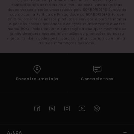
(*) Oferta válida para novos membros - As condições
completas são descritas no e-mail de boas-vindas Os teus
dados pessoais serão processados pela BOARDRIDERS Europe de
acordo com a Política de Privacidade da BOARDRIDERS Europe
para te fornecer os nossos produtos e serviços e para te manter
a par das nossas novidades e coleções relativamente à nossa
marca ROXY. Podes anular a subscrição a qualquer momento se
já não desejares receber informações ou promoções da nossa
marca. Também podes pedir para consultar, corrigir ou eliminar
as tuas informações pessoais.
Encontre uma loja
Contacte-nos
AJUDA