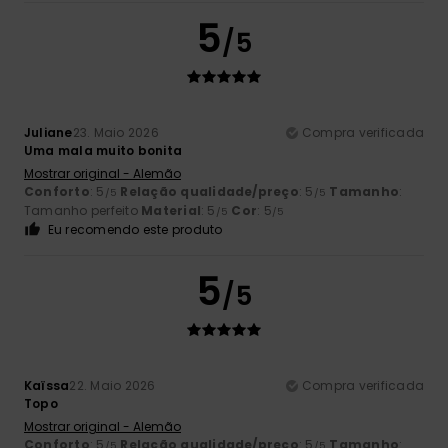
5
/5
Juliane
23. Maio 2026
Compra verificada
Uma mala muito bonita
Mostrar original - Alemão
Conforto
: 5
Relação qualidade/preço
: 5
Tamanho
:
/5
/5
Tamanho perfeito
Material
: 5
Cor
: 5
/5
/5
Eu recomendo este produto
5
/5
Kaïssa
22. Maio 2026
Compra verificada
Topo
Mostrar original - Alemão
Conforto
: 5
Relação qualidade/preço
: 5
Tamanho
:
/5
/5