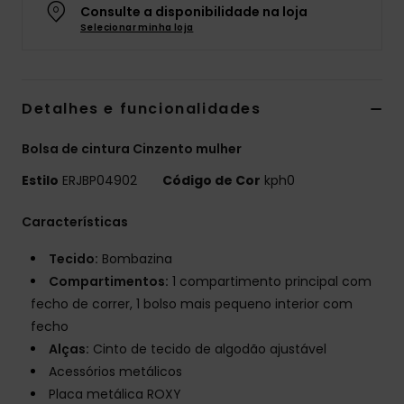
Consulte a disponibilidade na loja
Fitne
Selecionar minha loja
Snow
Detalhes e funcionalidades
Swim
Bolsa de cintura Cinzento mulher
Estilo
ERJBP04902
Código de Cor
kph0
Características
Tecido:
Bombazina
Compartimentos:
1 compartimento principal com
fecho de correr, 1 bolso mais pequeno interior com
fecho
Alças:
Cinto de tecido de algodão ajustável
Acessórios metálicos
Placa metálica ROXY