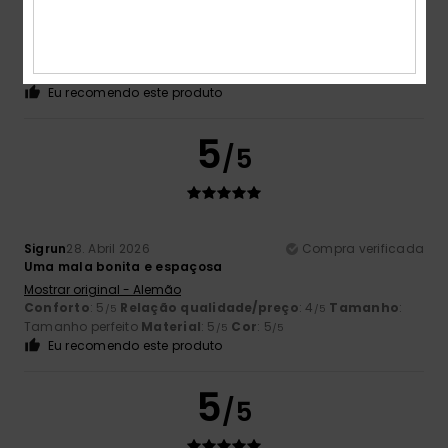
É linda e superconfortável
Mostrar original - Castelhano
Conforto
: 5
Relação qualidade/preço
: 5
Tamanho
:
/5
/5
Tamanho perfeito
Material
: 5
Cor
: 5
/5
/5
Eu recomendo este produto
5
/5
Sigrun
28. Abril 2026
Compra verificada
Uma mala bonita e espaçosa
Mostrar original - Alemão
Conforto
: 5
Relação qualidade/preço
: 4
Tamanho
:
/5
/5
Tamanho perfeito
Material
: 5
Cor
: 5
/5
/5
Eu recomendo este produto
5
/5