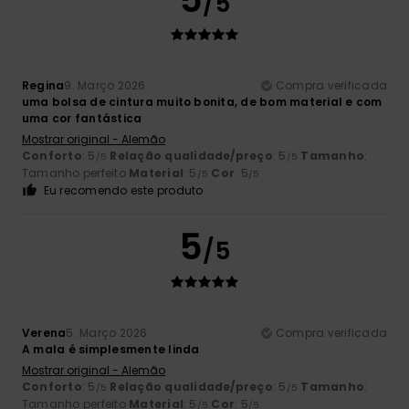
/5
Regina
9. Março 2026
Compra verificada
uma bolsa de cintura muito bonita, de bom material e com
uma cor fantástica
Mostrar original - Alemão
Conforto
: 5
Relação qualidade/preço
: 5
Tamanho
:
/5
/5
Tamanho perfeito
Material
: 5
Cor
: 5
/5
/5
Eu recomendo este produto
5
/5
Verena
5. Março 2026
Compra verificada
A mala é simplesmente linda
Mostrar original - Alemão
Conforto
: 5
Relação qualidade/preço
: 5
Tamanho
:
/5
/5
Tamanho perfeito
Material
: 5
Cor
: 5
/5
/5