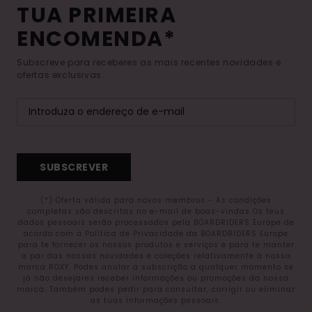
TUA PRIMEIRA
ENCOMENDA*
Subscreve para receberes as mais recentes novidades e
ofertas exclusivas.
SUBSCREVER
(*) Oferta válida para novos membros - As condições
completas são descritas no e-mail de boas-vindas Os teus
dados pessoais serão processados pela BOARDRIDERS Europe de
acordo com a Política de Privacidade da BOARDRIDERS Europe
para te fornecer os nossos produtos e serviços e para te manter
a par das nossas novidades e coleções relativamente à nossa
marca ROXY. Podes anular a subscrição a qualquer momento se
já não desejares receber informações ou promoções da nossa
marca. Também podes pedir para consultar, corrigir ou eliminar
as tuas informações pessoais.