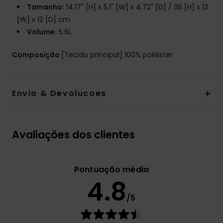
Tamanho:
14.17" [H] x 5.1" [W] x 4.72" [D] / 36 [H] x 13
[W] x 12 [D] cm
Volume:
5.6L
Composição
[Tecido principal] 100% poliéster
Envio & Devolucoes
Avaliações dos clientes
Pontuação média
4.8
/5