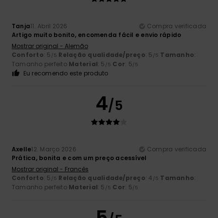
Tanja
11. Abril 2026
Compra verificada
Artigo muito bonito, encomenda fácil e envio rápido
Mostrar original - Alemão
Conforto
: 5
Relação qualidade/preço
: 5
Tamanho
:
/5
/5
Tamanho perfeito
Material
: 5
Cor
: 5
/5
/5
Eu recomendo este produto
4
/5
Axelle
12. Março 2026
Compra verificada
Prática, bonita e com um preço acessível
Mostrar original - Francês
Conforto
: 5
Relação qualidade/preço
: 4
Tamanho
:
/5
/5
Tamanho perfeito
Material
: 5
Cor
: 5
/5
/5
5