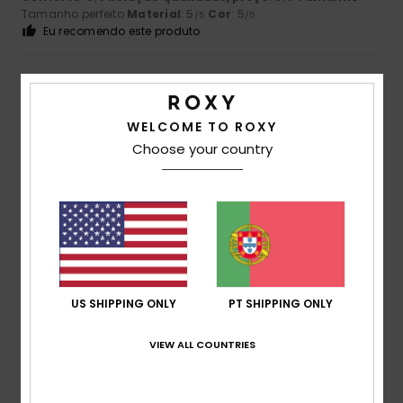
Tamanho perfeito
Material
: 5
Cor
: 5
/5
/5
Eu recomendo este produto
4
/5
WELCOME TO ROXY
Choose your country
Clémentine
2. Maio 2026
Compra verificada
prático, simples e suave
Mostrar original - Francês
Conforto
: 5
Relação qualidade/preço
: 5
Tamanho
:
/5
/5
Pequeno
Material
: 5
Cor
: 4
/5
/5
Eu recomendo este produto
5
US SHIPPING ONLY
PT SHIPPING ONLY
/5
VIEW ALL COUNTRIES
Scarlet
1. Maio 2026
Compra verificada