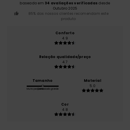
baseado em
34 avaliações verificadas
desde
Outubro 2025
85% dos nossos clientes recomendam este
produto
Conforto
4.9
Relação qualidade/preço
4.7
Tamanho
Material
5.0
Muito pequeno
Demasiado grande
Cor
4.8