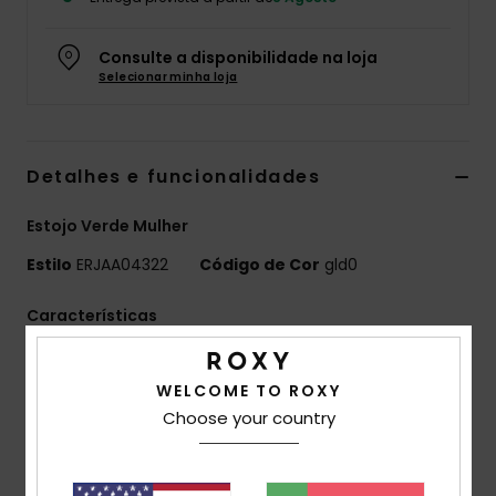
Fitne
Consulte a disponibilidade na loja
Selecionar minha loja
Snow
Swim
Detalhes e funcionalidades
Estojo Verde Mulher
Estilo
ERJAA04322
Código de Cor
gld0
Características
Tecido:
Bombazina de poliéster
Compartimentos:
2 compartimentos principais
WELCOME TO ROXY
com fecho de correr
Choose your country
Fecho:
Puxador vegan
Dimensões:
4,8" [A] x 7" [L] x 3" [P] / 12 [A] x 18 [L] x