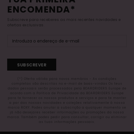
ENCOMENDA*
Subscreve para receberes as mais recentes novidades e
ofertas exclusivas.
SUBSCREVER
(*) Oferta válida para novos membros - As condições
completas são descritas no e-mail de boas-vindas Os teus
dados pessoais serão processados pela BOARDRIDERS Europe de
acordo com a Política de Privacidade da BOARDRIDERS Europe
para te fornecer os nossos produtos e serviços e para te manter
a par das nossas novidades e coleções relativamente à nossa
marca ROXY. Podes anular a subscrição a qualquer momento se
já não desejares receber informações ou promoções da nossa
marca. Também podes pedir para consultar, corrigir ou eliminar
as tuas informações pessoais.