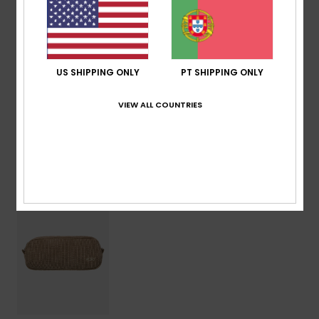
8 [P] cm
Marca:
Placa metálica ROXY
Composição
[Tecido principal] 100% poliéster
US SHIPPING ONLY
PT SHIPPING ONLY
VIEW ALL COUNTRIES
Envio & Devolucoes
Vistos recentemente