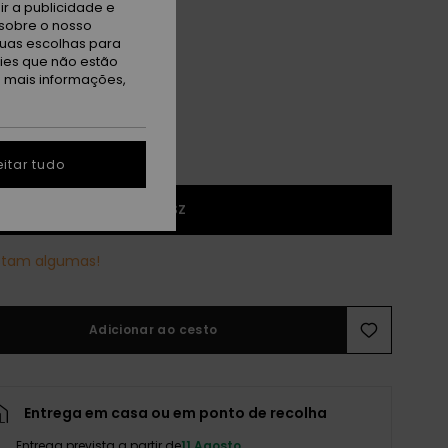
r a publicidade e
sobre o nosso
e Blue/adapt Ml Blue S3
tuas escolhas para
kies que não estão
a mais informações,
itar tudo
1SZ
stam algumas!
Adicionar ao cesto
Entrega em casa ou em ponto de recolha
Entrega prevista a partir de
11 Agosto