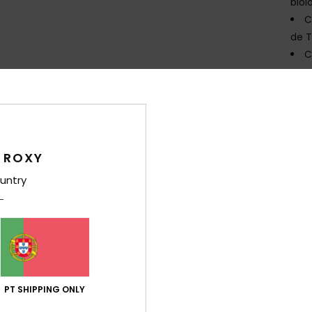
biol
C
de T
C
par
A
resi
anti
V
 ROXY
P
foto
untry
E
G
N
D
Comp
PT SHIPPING ONLY