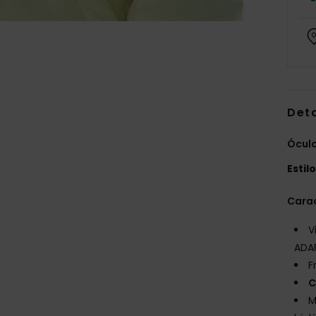
Det
Óculo
Estil
Carac
V
ADAP
F
C
M