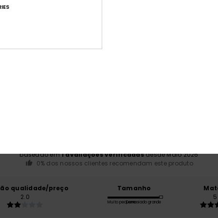
IES
Env
Pontuação média
4.0
/5
baseado em
1 avaliações verificadas
desde Maio 2026
0% dos nossos clientes recomendam este produto
ção qualidade/preço
Tamanho
Mat
2.0
5
Muito pequeno
Demasiado grande