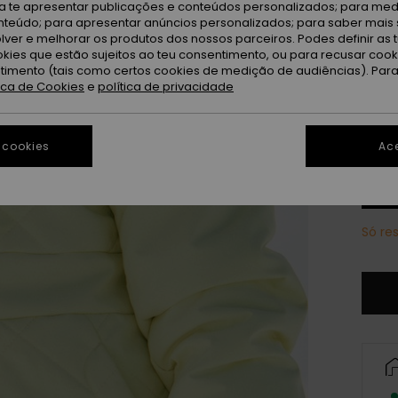
ra te apresentar publicações e conteúdos personalizados; para medi
eúdo; para apresentar anúncios personalizados; para saber mais 
Ic
Cor
lver e melhorar os produtos dos nossos parceiros. Podes definir as 
okies que estão sujeitos ao teu consentimento, ou para recusar coo
ntimento (tais como certos cookies de medição de audiências). Par
tica de Cookies
e
política de privacidade
 cookies
Ace
Só re