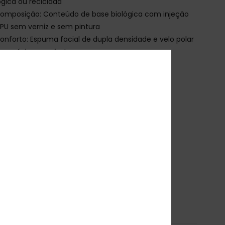
ógica ou reciclada
omposição: Conteúdo de base biológica com injeção
PU sem verniz e sem pintura
onforto: Espuma facial de dupla densidade e velo polar
a o máximo conforto
ntiembaciamento: Tratamento sem distorção,
stente a estilhaços, antiembaciamento >120s e
rriscos
entilação: Filtros de rede 3D
roteção UV: Proteção UV 100% - Lente com filtro
crómico da categoria 1 a 3
mbalagem: Meia protetora em microfibra
arantia: 2 anos
orma: EN 18527-1:2022
escarregar a
Declaração de Conformidade
osição
[Tecido principal] 100% plástico