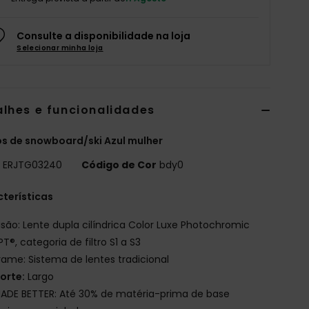
Consulte a disponibilidade na loja
Selecionar minha loja
alhes e funcionalidades
s de snowboard/ski Azul mulher
o
ERJTG03240
Código de Cor
bdy0
terísticas
isão: Lente dupla cilíndrica Color Luxe Photochromic
T®, categoria de filtro S1 a S3
rame: Sistema de lentes tradicional
orte:
Largo
ADE BETTER: Até 30% de matéria-prima de base