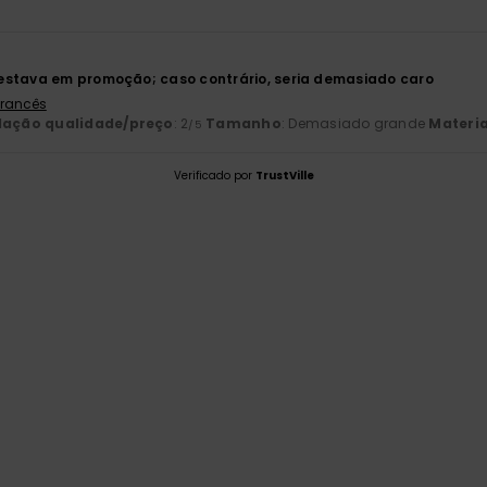
estava em promoção; caso contrário, seria demasiado caro
 Francês
lação qualidade/preço
: 2
Tamanho
: Demasiado grande
Materia
/5
Verificado por
TrustVille