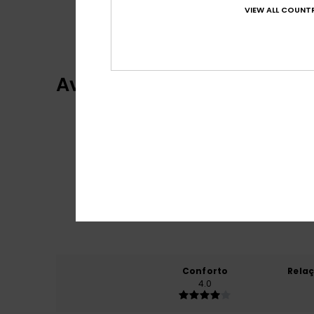
VIEW ALL COUNTR
Avaliações dos clientes
Conforto
Rela
4.0