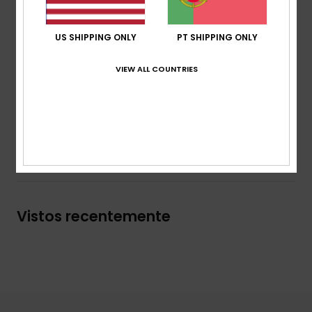
Mangas:
Mangas compridas
Forro:
Totalmente forrado e almofadado
Bolsos:
Bolsos diagonais laterais
US SHIPPING ONLY
PT SHIPPING ONLY
Fecho:
Fecho de correr frontal completo
VIEW ALL COUNTRIES
Etiqueta da marca:
Aplique de camurça Roxy
Composição
[Tecido principal] 100% poliéster
Envio & Devolucoes
Vistos recentemente