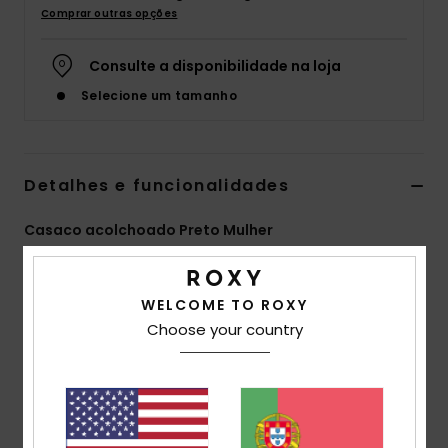
Comprar outras opções
Fitne
Consulte a disponibilidade na loja
Snow
Selecione um tamanho
Swim
Detalhes e funcionalidades
Casaco acolchoado Preto Mulher
Estilo
ERJJK03609
Código de Cor
kta0
WELCOME TO ROXY
Características
Choose your country
Tecido:
Tecido de sherpa acolchoado de poliéster
[300 g/m2]
Corte:
Descontraído
Gola:
Meia gola