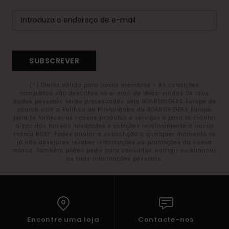
SUBSCREVER
(*) Oferta válida para novos membros - As condições
completas são descritas no e-mail de boas-vindas Os teus
dados pessoais serão processados pela BOARDRIDERS Europe de
acordo com a Política de Privacidade da BOARDRIDERS Europe
para te fornecer os nossos produtos e serviços e para te manter
a par das nossas novidades e coleções relativamente à nossa
marca ROXY. Podes anular a subscrição a qualquer momento se
já não desejares receber informações ou promoções da nossa
marca. Também podes pedir para consultar, corrigir ou eliminar
as tuas informações pessoais.
Encontre uma loja
Contacte-nos