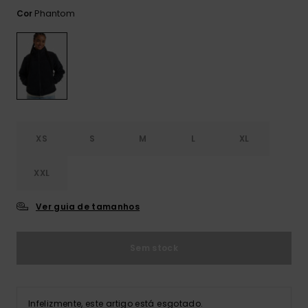
Consultar
as FAQ
Phantom
Cor
CARTÃO PRESENTE
Jumpsuits &
Calça
Malas
Playsuits
Sacos
Escol
LISTA DE DESEJO
Fatos
Calções
Acess
Acess
Snow
Fato 
Saias
Licras
XS
S
M
L
XL
Acess
Neop
XXL
Vestu
Ver guia de tamanhos
Acess
Sem stock
Calç
Infelizmente, este artigo está esgotado.