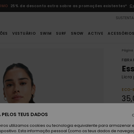
ROMO
25% de desconto extra sobre as promoções existentes*
C
SUSTENTA
ÕES
VESTUÁRIO
SWIM
SURF
SNOW
ACTIVE
ACESSÓRIO
Página 
FIBRA
Es
Licra
ECO-
35,
Paga 3
 PELOS TEUS DADOS
C
iros utilizamos cookies ou tecnologia equivalente para armazenar 
spositivo. Esta informação pessoal (como os teus dados de navega
An
Cor