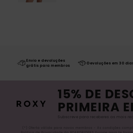
Envio e devoluções
Devoluções em 30 dia
grátis para membros
15% DE DE
PRIMEIRA 
Subscreve para receberes as mais rec
(*) Oferta válida para novos membros - As condições comp
Política de Privacidade da BOARDRIDERS Europe para te forn