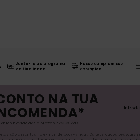
Junta-te ao programa
Nosso compromisso
s
de fidelidade
ecológico
SCONTO NA TUA
ENCOMENDA*
entes novidades e ofertas exclusivas.
letas são descritas no e-mail de boas-vindas Os teus dados pessoais 
ecer os nossos produtos e serviços e para te manter a par das nossas n