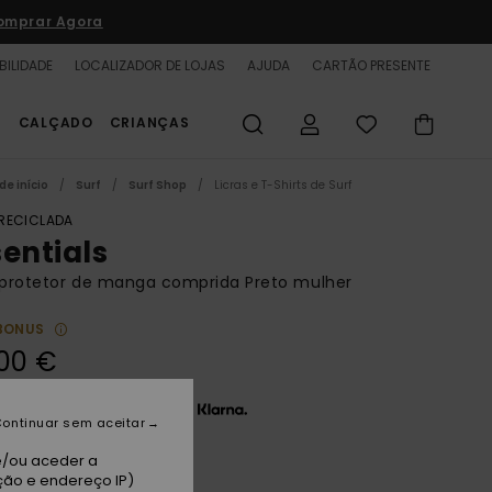
omprar Agora
BILIDADE
LOCALIZADOR DE LOJAS
AJUDA
CARTÃO PRESENTE
S
CALÇADO
CRIANÇAS
de início
Surf
Surf Shop
Licras e T-Shirts de Surf
 RECICLADA
sentials
 protetor de manga comprida Preto mulher
BONUS
00 €
 x 11,67 € sem juros com a
ontinuar sem aceitar
e/ou aceder a
ção e endereço IP)
thracite