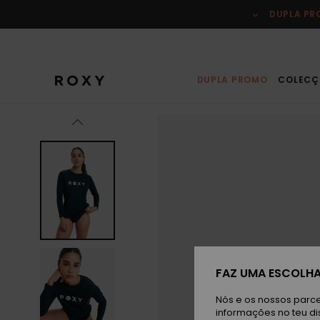
Avançar
para
DUPLA P
a
informação
do
produto
DUPLA PROMO
COLECÇ
FAZ UMA ESCOLHA
Nós e os nossos parce
informações no teu di