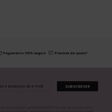
Pagamento 100% seguro
Precisas de ajuda?
SUBSCREVER
serão processados pela BOARDRIDERS Europe de acordo com a
ovidades e coleções relativamente à nossa marca ROXY. Podes