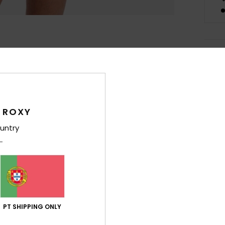
Det
Licra
Estil
 ROXY
Carac
untry
T
resi
C
P
G
L
PT SHIPPING ONLY
D