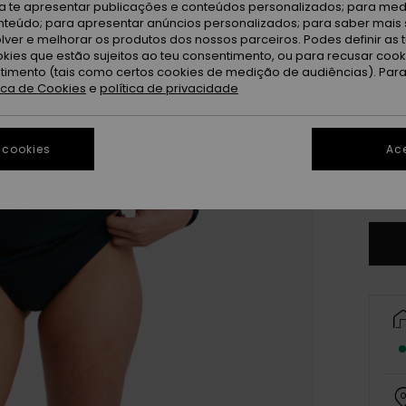
ra te apresentar publicações e conteúdos personalizados; para medi
eúdo; para apresentar anúncios personalizados; para saber mais 
lver e melhorar os produtos dos nossos parceiros. Podes definir as 
okies que estão sujeitos ao teu consentimento, ou para recusar coo
ntimento (tais como certos cookies de medição de audiências). Par
tica de Cookies
e
política de privacidade
X
 cookies
Ace
Ve