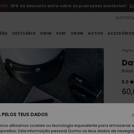
ROMO
25% de desconto extra sobre as promoções existentes*
C
SUSTENTA
ÕES
VESTUÁRIO
SWIM
SURF
SNOW
ACTIVE
ACESSÓRIO
Página 
Da
Bolsa
5.0
60,
Paga 
 PELOS TEUS DADOS
C
Ca
Cor
iros utilizamos cookies ou tecnologia equivalente para armazenar 
spositivo. Esta informação pessoal (como os teus dados de navega