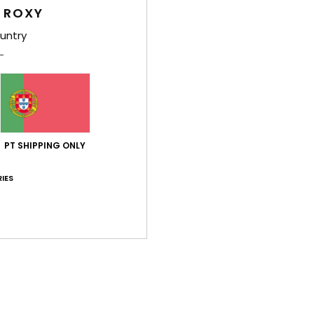
 ROXY
Env
untry
PT SHIPPING ONLY
Pontuação média
5.0
IES
/5
baseado em
1 avaliações verificadas
desde Julho 2026
100% dos nossos clientes recomendam este produto
ção qualidade/preço
Tamanho
Mat
5.0
5
Muito pequeno
Demasiado grande