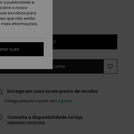
r a publicidade e
sobre o nosso
tuas escolhas para
kies que não estão
a mais informações,
1SZ
itar tudo
Adicionar ao cesto
Entrega em casa ou em ponto de recolha
Entrega prevista a partir de
11 Agosto
Consulte a disponibilidade na loja
Selecionar minha loja