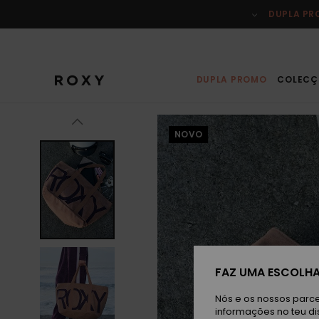
Avançar
para
DUPLA P
a
informação
do
produto
DUPLA PROMO
COLECÇ
NOVO
FAZ UMA ESCOLHA
Nós e os nossos parce
informações no teu di