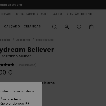
omprar Agora
BILIDADE
LOCALIZADOR DE LOJAS
AJUDA
CARTÃO PRESENTE
S
CALÇADO
CRIANÇAS
de início
Acessórios
Malas de Mão
ydream Believer
 Castanho Mulher
(1 Avaliações)
00 €
3 x 20,00 € sem juros com a
ontinuar sem aceitar
fe Au Lait
e/ou aceder a
ção e endereço IP)