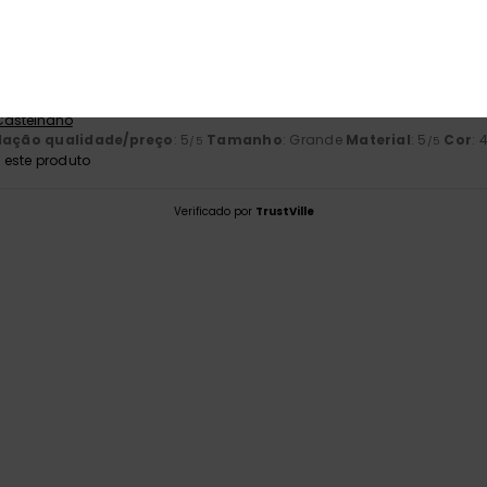
2026
damente e perfeitamente embalado
 Castelhano
lação qualidade/preço
: 5
Tamanho
: Grande
Material
: 5
Cor
: 
/5
/5
este produto
Verificado por
TrustVille