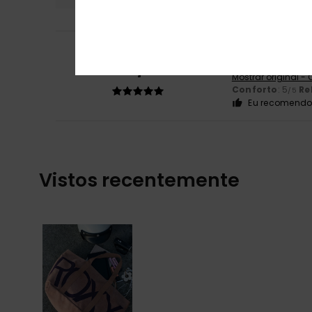
Angela
14. Julho 
5
/5
Chegou-me rapi
Mostrar original -
Conforto
: 5
Re
/5
Eu recomendo 
Vistos recentemente