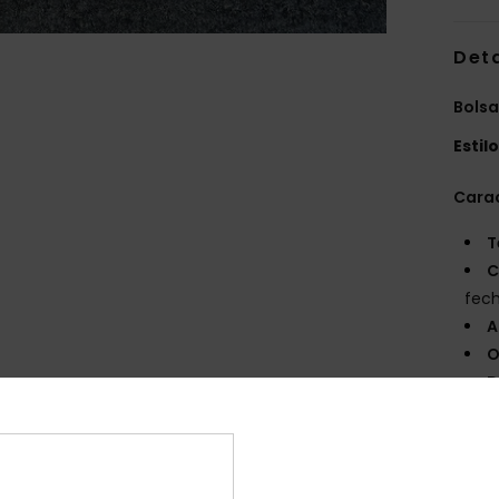
Det
Bolsa
Estil
Carac
T
C
fech
A
O
D
Comp
17% v