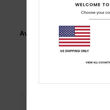
WELCOME TO
Choose your co
Avaliações dos clientes
US SHIPPING ONLY
VIEW ALL COUNTR
Conforto
Rela
5.0