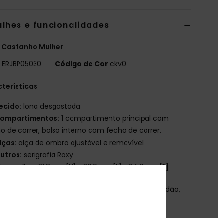
alhes e funcionalidades
 Castanho Mulher
o
ERJBP05030
Código de Cor
ckv0
terísticas
ecido:
lona desgastada
ompartimentos:
1 compartimento principal com
o de correr, bolso interno com fecho de correr.
lças:
alça de ombro ajustável e removível
utros:
serigrafia Roxy
imensões:
31.8 cm [H] x 39.9 cm [L] x 24.9 cm [P]
osição
[Tecido principal] 52% poliéster, 31% algodão,
iscose