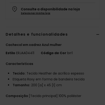
Fitne
Consulte a disponibilidade na loja
Selecionar minha loja
Snow
Detalhes e funcionalidades
Swim
Cachecol em xadrez Azul mulher
Estilo
ERJAA04411
Código de Cor
brr1
Características
Tecido:
Tecido Heather de acrílico espesso
Etiqueta Roxy em forma de bandeira tecida
Tamanho:
200 [a] x 45 [l] cm
Composição
[Tecido principal] 100% poliéster