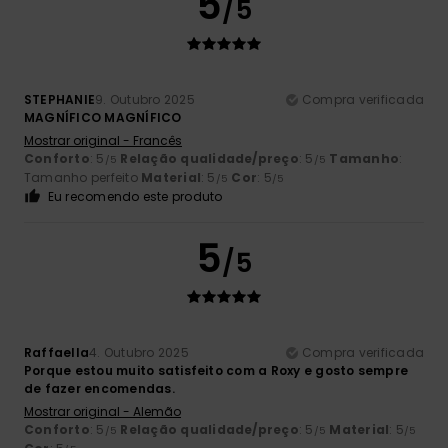
5
/5
STEPHANIE
9. Outubro 2025
Compra verificada
MAGNÍFICO MAGNÍFICO
Mostrar original - Francês
Conforto
: 5
Relação qualidade/preço
: 5
Tamanho
:
/5
/5
Tamanho perfeito
Material
: 5
Cor
: 5
/5
/5
Eu recomendo este produto
5
/5
Raffaella
4. Outubro 2025
Compra verificada
Porque estou muito satisfeito com a Roxy e gosto sempre
de fazer encomendas.
Mostrar original - Alemão
Conforto
: 5
Relação qualidade/preço
: 5
Material
: 5
/5
/5
/5