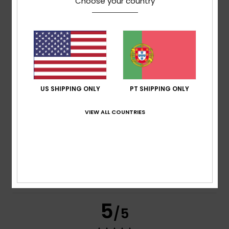
Choose your country
Confortável
Mostrar original - Francês
Conforto
: 5
Relação qualidade/preço
: 5
Tamanho
:
/5
/5
Tamanho perfeito
Material
: 5
Cor
: 5
/5
/5
Eu recomendo este produto
5
/5
US SHIPPING ONLY
PT SHIPPING ONLY
VIEW ALL COUNTRIES
Maryse
9. Dezembro 2025
Compra verificada
Lindo, confortável e, acima de tudo, mantém bem
quentinho.
Mostrar original - Francês
Conforto
: 5
Relação qualidade/preço
: 5
Tamanho
:
/5
/5
Tamanho perfeito
Material
: 5
Cor
: 5
/5
/5
Eu recomendo este produto
5
/5