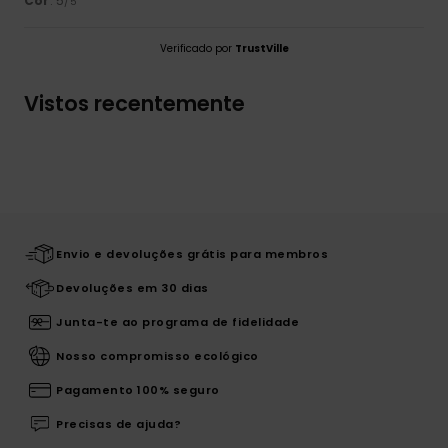
Cor
: 5
/5
Verificado por
TrustVille
Vistos recentemente
Envio e devoluções grátis para membros
Devoluções em 30 dias
Junta-te ao programa de fidelidade
Nosso compromisso ecológico
Pagamento 100% seguro
Precisas de ajuda?