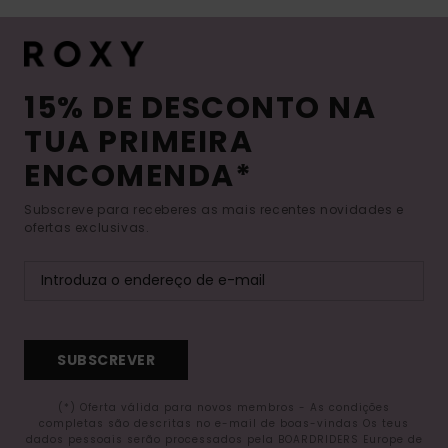
15% DE DESCONTO NA
TUA PRIMEIRA
ENCOMENDA*
Subscreve para receberes as mais recentes novidades e
ofertas exclusivas.
SUBSCREVER
(*) Oferta válida para novos membros - As condições
completas são descritas no e-mail de boas-vindas Os teus
dados pessoais serão processados pela BOARDRIDERS Europe de