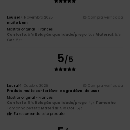
Louise
17. Novembro 2025
Compra verificada
muito bem
Mostrar original - Francês
Conforto
: 5
Relação qualidade/preço
: 5
Material
: 5
/5
/5
/5
Cor
: 5
/5
5
/5
Laura
14. Outubro 2025
Compra verificada
Produto muito confortável e agradável de usar
Mostrar original - Francês
Conforto
: 5
Relação qualidade/preço
: 4
Tamanho
:
/5
/5
Tamanho perfeito
Material
: 5
Cor
: 5
/5
/5
Eu recomendo este produto