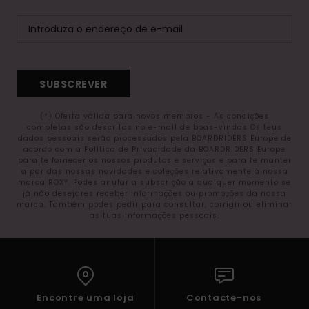
SUBSCREVER
(*) Oferta válida para novos membros - As condições
completas são descritas no e-mail de boas-vindas Os teus
dados pessoais serão processados pela BOARDRIDERS Europe de
acordo com a Política de Privacidade da BOARDRIDERS Europe
para te fornecer os nossos produtos e serviços e para te manter
a par das nossas novidades e coleções relativamente à nossa
marca ROXY. Podes anular a subscrição a qualquer momento se
já não desejares receber informações ou promoções da nossa
marca. Também podes pedir para consultar, corrigir ou eliminar
as tuas informações pessoais.
Encontre uma loja
Contacte-nos