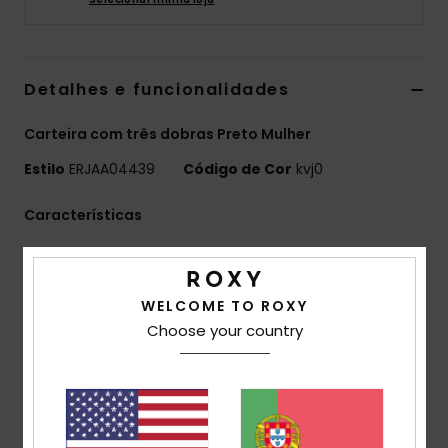
Fitne
Detalhes e funcionalidades
Snow
Carteira com três dobras Preto Mulher
Swim
Estilo
ERJAA04439
Código de Cor
kvj0
Características
Tecido:
Imitação de pele texturizada
Compartimentos:
Bolso para moedas exterior
WELCOME TO ROXY
Compartimentos para cartões no interior
Choose your country
Placa metálica ROXY e imagem gravada
Tamanho:
3,5" [a] x 5,5" [l] x 1,2" [p]/9 [a] x 14 [l] x 3
[p] cm
Composição
[Tecido principal] 100% poliuretano