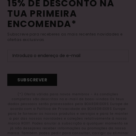
15% DE DESCONTO NA
TUA PRIMEIRA
ENCOMENDA*
Subscreve para receberes as mais recentes novidades e
ofertas exclusivas.
SUBSCREVER
(*) Oferta válida para novos membros - As condições
completas são descritas no e-mail de boas-vindas Os teus
dados pessoais serão processados pela BOARDRIDERS Europe de
acordo com a Política de Privacidade da BOARDRIDERS Europe
para te fornecer os nossos produtos e serviços e para te manter
a par das nossas novidades e coleções relativamente à nossa
marca ROXY. Podes anular a subscrição a qualquer momento se
já não desejares receber informações ou promoções da nossa
marca. Também podes pedir para consultar, corrigir ou eliminar