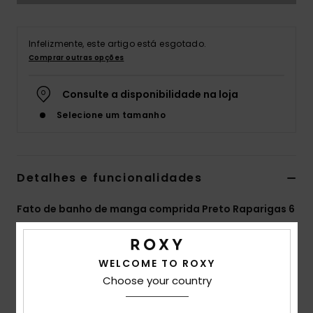
Fitne
Infelizmente, este artigo está esgotado.
Comprar outras opções
Snow
Consulte a disponibilidade na loja
Swim
Selecione um tamanho
Detalhes e funcionalidades
Fato de banho de manga comprida Preto Raparigas 6
- 16
Estilo
ERGWR03444
Código de Cor
kvj0
WELCOME TO ROXY
Choose your country
Características
Coleção:
Coleção Colorblock RG