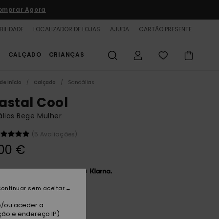
omprar Agora
BILIDADE
LOCALIZADOR DE LOJAS
AJUDA
CARTÃO PRESENTE
S
CALÇADO
CRIANÇAS
de início
Calçado
Sandálias
astal Cool
lias Bege Mulher
(5 Avaliações)
00 €
3 x 12,00 € sem juros com a
ontinuar sem aceitar
an
e/ou aceder a
ção e endereço IP)