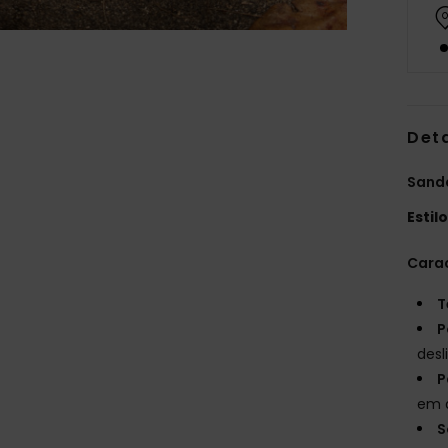
Det
Sandá
Estil
Carac
T
P
desl
P
em 
S