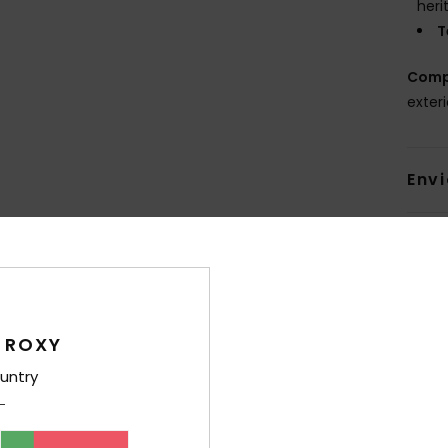
heri
T
Comp
exteri
Env
 ROXY
Pontuação média
5.0
untry
/5