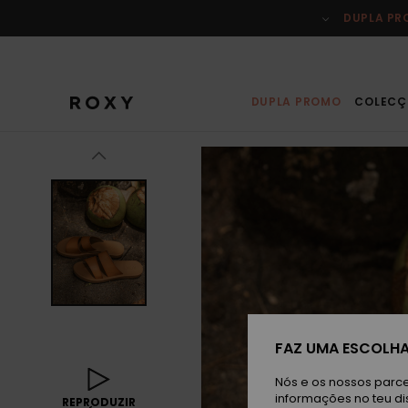
Avançar
para
DUPLA P
a
informação
do
produto
DUPLA PROMO
COLECÇ
FAZ UMA ESCOLHA
Nós e os nossos parce
informações no teu di
REPRODUZIR