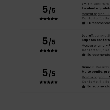
Emie
16. Abril 2026
5
/5
Excelente qualid
Mostrar original -
Conforto
: 5
Re
/5
Eu recomendo 
Laura
11. Janeiro 
5
/5
Sapatos confort
Mostrar original -
Conforto
: 5
Re
/5
Eu recomendo 
Diana
16. Dezembr
5
/5
Muito bonito, pr
Mostrar original -
Conforto
: 5
Re
/5
Eu recomendo 