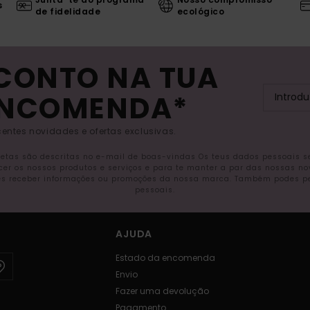
s
de fidelidade
ecológico
SCONTO NA TUA
ENCOMENDA*
entes novidades e ofertas exclusivas.
letas são descritas no e-mail de boas-vindas Os teus dados pessoais 
ecer os nossos produtos e serviços e para te manter a par das nossas n
s receber informações ou promoções da nossa marca. Também podes pedi
pessoais.
AJUDA
Estado da encomenda
Envio
Fazer uma devolução
Pagamento