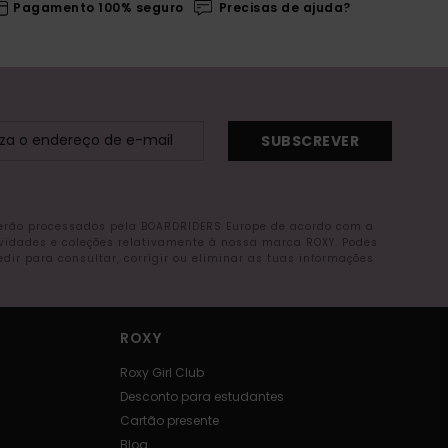
Pagamento 100% seguro
Precisas de ajuda?
SUBSCREVER
serão processados pela BOARDRIDERS Europe de acordo com a
ovidades e coleções relativamente à nossa marca ROXY. Podes
r para consultar, corrigir ou eliminar as tuas informações
ROXY
Roxy Girl Club
Desconto para estudantes
Cartão presente
Blog