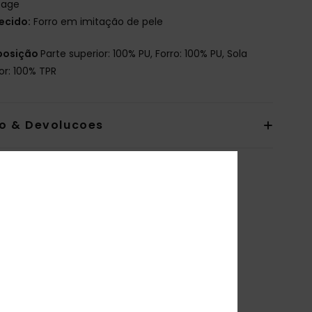
tage
ecido:
Forro em imitação de pele
osição
Parte superior: 100% PU, Forro: 100% PU, Sola
or: 100% TPR
io & Devolucoes