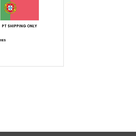
baseado em
5 avaliações verificadas
desde Dezembro 2025
100% dos nossos clientes recomendam este produto
PT SHIPPING ONLY
ção qualidade/preço
Tamanho
Mat
4.8
5
Muito pequeno
Demasiado grande
IES
26
ição, é exatamente o que eu queria
Inglês
lação qualidade/preço
: 5
Tamanho
: Tamanho perfeito
Material
/5
este produto
26
 Castelhano
lação qualidade/preço
: 4
Tamanho
: Tamanho perfeito
Material
/5
este produto