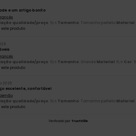
ade e um artigo bonito
 Francês
lação qualidade/preço
: 5
Tamanho
: Tamanho perfeito
Material
/5
este produto
2026
áveis
 Francês
lação qualidade/preço
: 5
Tamanho
: Grande
Material
: 5
Cor
: 
/5
/5
este produto
o 2025
eço excelente, confortável
 Alemão
lação qualidade/preço
: 5
Tamanho
: Tamanho perfeito
Material
/5
este produto
Verificado por
TrustVille