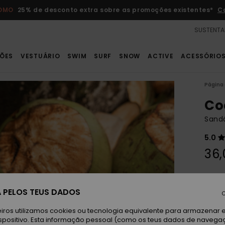
ROMO
25% de desconto extra sobre as promoções existentes*
C
SUSTENTA
ÕES
VESTUÁRIO
SWIM
SURF
SNOW
ACTIVE
ACESSÓRIO
Página 
Co
Sandá
5.0
36,
Paga 
 PELOS TEUS DADOS
C
T
Cor
iros utilizamos cookies ou tecnologia equivalente para armazenar 
spositivo. Esta informação pessoal (como os teus dados de navega