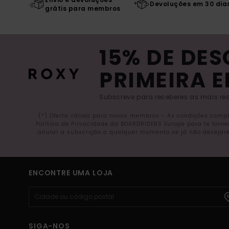
Devoluções em 30 dia
grátis para membros
15% DE DE
PRIMEIRA 
Subscreve para receberes as mais rec
(*) Oferta válida para novos membros - As condições comp
Política de Privacidade da BOARDRIDERS Europe para te forn
anular a subscrição a qualquer momento se já não desejare
ENCONTRE UMA LOJA
SIGA-NOS