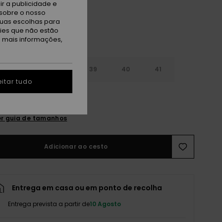
r a publicidade e
sobre o nosso
tuas escolhas para
kies que não estão
a mais informações,
6
37
38
39
40
41
itar tudo
2
r guia de tamanhos
Adicionar ao cesto
Entrega em casa ou em ponto de recolha
Entrega prevista a partir de
10 Agosto