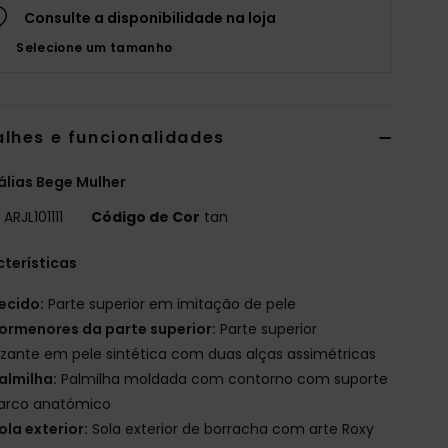
Consulte a disponibilidade na loja
Selecione um tamanho
alhes e funcionalidades
lias Bege Mulher
o
ARJL101111
Código de Cor
tan
terísticas
ecido:
Parte superior em imitação de pele
ormenores da parte superior:
Parte superior
izante em pele sintética com duas alças assimétricas
almilha:
Palmilha moldada com contorno com suporte
arco anatómico
ola exterior:
Sola exterior de borracha com arte Roxy