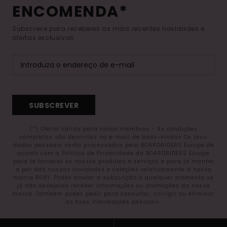
ENCOMENDA*
Subscreve para receberes as mais recentes novidades e
ofertas exclusivas.
SUBSCREVER
(*) Oferta válida para novos membros - As condições
completas são descritas no e-mail de boas-vindas Os teus
dados pessoais serão processados pela BOARDRIDERS Europe de
acordo com a Política de Privacidade da BOARDRIDERS Europe
para te fornecer os nossos produtos e serviços e para te manter
a par das nossas novidades e coleções relativamente à nossa
marca ROXY. Podes anular a subscrição a qualquer momento se
já não desejares receber informações ou promoções da nossa
marca. Também podes pedir para consultar, corrigir ou eliminar
as tuas informações pessoais.