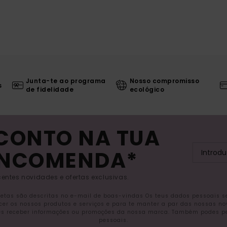
Junta-te ao programa
Nosso compromisso
s
de fidelidade
ecológico
SCONTO NA TUA
ENCOMENDA*
entes novidades e ofertas exclusivas.
letas são descritas no e-mail de boas-vindas Os teus dados pessoais 
ecer os nossos produtos e serviços e para te manter a par das nossas n
s receber informações ou promoções da nossa marca. Também podes pedi
pessoais.