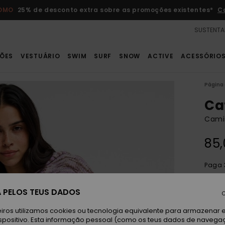
ROMO
25% de desconto extra sobre as promoções existentes*
C
SUSTENTA
ÕES
VESTUÁRIO
SWIM
SURF
SNOW
ACTIVE
ACESSÓRIO
Página 
Ca
Cami
85,
Paga 
 PELOS TEUS DADOS
C
Pi
Cor
iros utilizamos cookies ou tecnologia equivalente para armazenar 
spositivo. Esta informação pessoal (como os teus dados de navega