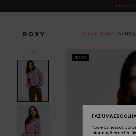
Avançar
para
DUPLA P
a
informação
do
produto
DUPLA PROMO
COLECÇ
NOVO
FAZ UMA ESCOLHA
Nós e os nossos parce
informações no teu di