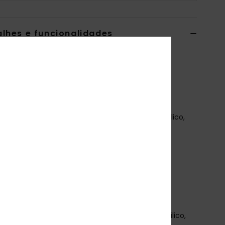
alhes e funcionalidades
sola com capuz Rosa Mulher
o
ERJSW03711
Código de Cor
pez0
terísticas
ecido:
Fio de peso médio, 65% poliéster, 20% acrílico,
náilon, 5% lã
orte:
corte boxy
aracterísticas:
ombros descaídos
apuz canelado
ainha canelada
ricô decorativo
osição
[Tecido principal] 65% poliéster, 20% acrílico,