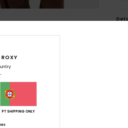
Det
Cami
Estil
Carac
 ROXY
untry
T
10% 
C
C
C
B
T
PT SHIPPING ONLY
Comp
IES