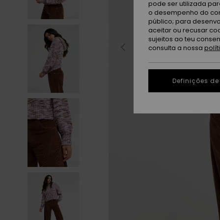
pode ser utilizada pa
o desempenho do cont
público; para desenvo
aceitar ou recusar co
sujeitos ao teu conse
consulta a nossa
polí
Definições de