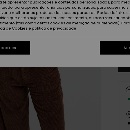
ra te apresentar publicações e conteúdos personalizados; para medi
eúdo; para apresentar anúncios personalizados; para saber mais 
lver e melhorar os produtos dos nossos parceiros. Podes definir as 
okies que estão sujeitos ao teu consentimento, ou para recusar coo
ntimento (tais como certos cookies de medição de audiências). Par
tica de Cookies
e
política de privacidade
X
 cookies
Ace
Ve