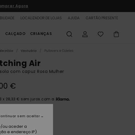
omprar Agora
BILIDADE
LOCALIZADOR DE LOJAS
AJUDA
CARTÃO PRESENTE
S
CALÇADO
CRIANÇAS
de início
Vestuário
Pullovers e Coletes
tching Air
sola com capuz Rosa Mulher
00 €
3 x 28,33 € sem juros com a
ontinuar sem aceitar
nk Lavender
e/ou aceder a
ção e endereço IP)