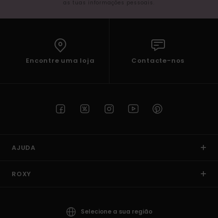
as tuas informações pessoais.
Fitne
Snow
Encontre uma loja
Contacte-nos
Swim
AJUDA
ROXY
Selecione a sua região