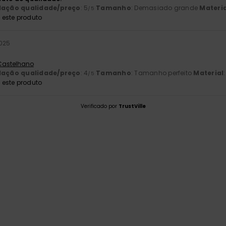
lação qualidade/preço
: 5
Tamanho
: Demasiado grande
Materia
/5
este produto
025
 Castelhano
lação qualidade/preço
: 4
Tamanho
: Tamanho perfeito
Material
/5
este produto
Verificado por
TrustVille