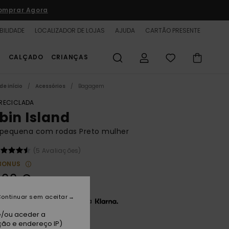
omprar Agora
BILIDADE
LOCALIZADOR DE LOJAS
AJUDA
CARTÃO PRESENTE
S
CALÇADO
CRIANÇAS
de início
Acessórios
Bagagem
 RECICLADA
bin Island
 pequena com rodas Preto mulher
(5 Avaliações)
BONUS
,00 €
ontinuar sem aceitar
3 x 43,33 € sem juros com a
e/ou aceder a
ção e endereço IP)