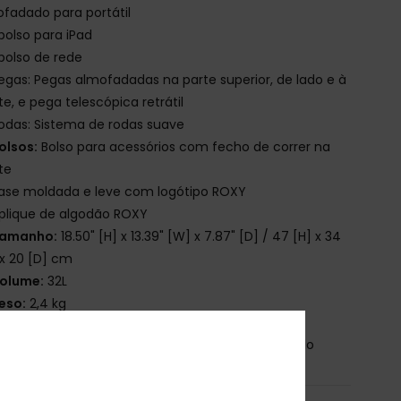
fadado para portátil
 bolso para iPad
 bolso de rede
egas: Pegas almofadadas na parte superior, de lado e à
te, e pega telescópica retrátil
odas: Sistema de rodas suave
olsos:
Bolso para acessórios com fecho de correr na
te
ase moldada e leve com logótipo ROXY
plique de algodão ROXY
amanho:
18.50" [H] x 13.39" [W] x 7.87" [D] / 47 [H] x 34
x 20 [D] cm
olume:
32L
eso:
2,4 kg
osição
[Tecido principal] 100% poliéster reciclado