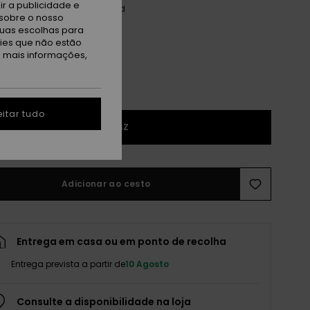
r a publicidade e
iet Shade Axs Mo Jacquard
sobre o nosso
tuas escolhas para
kies que não estão
a mais informações,
itar tudo
1SZ
Adicionar ao cesto
Entrega em casa ou em ponto de recolha
Entrega prevista a partir de
10 Agosto
Consulte a disponibilidade na loja