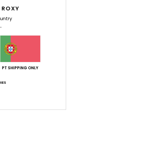
Env
 ROXY
untry
Pontuação média
4.8
PT SHIPPING ONLY
/5
IES
baseado em
5 avaliações verificadas
desde Dezembro 2025
80% dos nossos clientes recomendam este produto
ção qualidade/preço
Tamanho
Mat
4.6
4
Muito pequeno
Demasiado grande