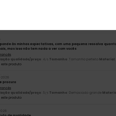
o 2026
al e elegante
 Francês
lação qualidade/preço
: 5
Tamanho
: Tamanho perfeito
Material
/5
6
sponde às minhas expectativas, com uma pequena ressalva quan
mais, mas isso não tem nada a ver com vocês
 Francês
lação qualidade/preço
: 4
Tamanho
: Tamanho perfeito
Material
/5
este produto
o 2026
e procuro
 Francês
lação qualidade/preço
: 5
Tamanho
: Demasiado grande
Materia
/5
este produto
 2026
duto de qualidade.