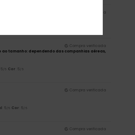
Compra verificada
: 5
Cor
: 5
/5
/5
Compra verificada
to ao tamanho: dependendo das companhias aéreas,
: 5
Cor
: 5
/5
/5
Compra verificada
l
: 5
Cor
: 5
/5
/5
Compra verificada