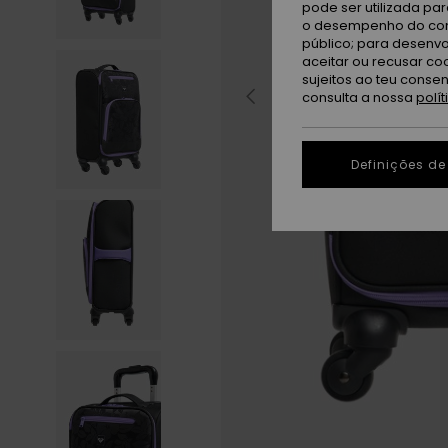
pode ser utilizada pa
o desempenho do cont
público; para desenvo
aceitar ou recusar co
sujeitos ao teu conse
consulta a nossa
polí
Definições de