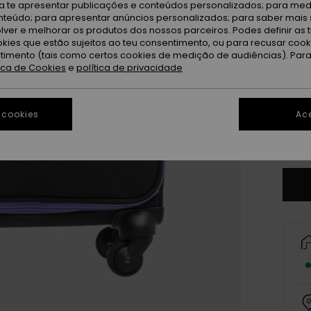
ra te apresentar publicações e conteúdos personalizados; para medi
Qu
Cor
eúdo; para apresentar anúncios personalizados; para saber mais 
lver e melhorar os produtos dos nossos parceiros. Podes definir as 
okies que estão sujeitos ao teu consentimento, ou para recusar coo
ntimento (tais como certos cookies de medição de audiências). Par
tica de Cookies
e
política de privacidade
 cookies
Ace