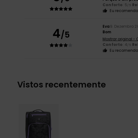
Conforto
: 5
Re
/5
Eu recomendo 
Eva
9. Dezembro 2
4
/5
Bom
Mostrar original -
Conforto
: 4
Re
/5
Eu recomendo 
Vistos recentemente