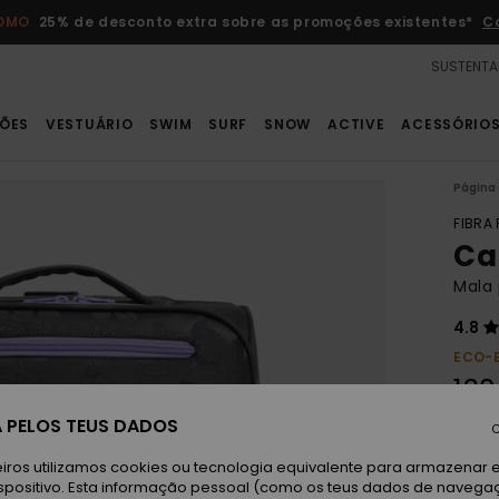
ROMO
25% de desconto extra sobre as promoções existentes*
C
SUSTENTA
ÕES
VESTUÁRIO
SWIM
SURF
SNOW
ACTIVE
ACESSÓRIO
Página 
FIBRA
Ca
Mala
4.8
ECO-
130
 PELOS TEUS DADOS
C
Paga 
iros utilizamos cookies ou tecnologia equivalente para armazenar 
spositivo. Esta informação pessoal (como os teus dados de navega