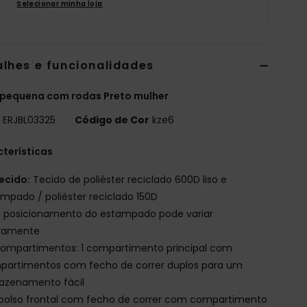
Selecionar minha loja
alhes e funcionalidades
 pequena com rodas Preto mulher
o
ERJBL03325
Código de Cor
kze6
terísticas
ecido:
Tecido de poliéster reciclado 600D liso e
mpado / poliéster reciclado 150D
 posicionamento do estampado pode variar
iramente
ompartimentos: 1 compartimento principal com
partimentos com fecho de correr duplos para um
azenamento fácil
 bolso frontal com fecho de correr com compartimento