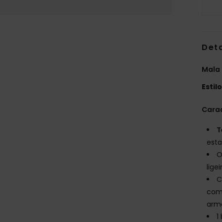
Det
Mala
Estil
Carac
T
esta
O
lige
C
com
arm
1