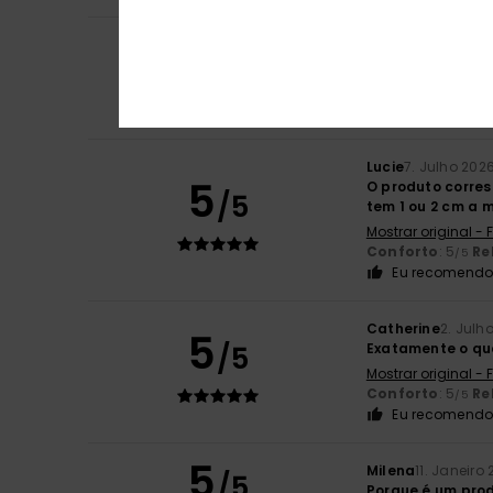
5
Stephanie
7. Julh
/5
Pequena, funcion
Mostrar original -
Conforto
: 5
Re
/5
Lucie
7. Julho 202
5
O produto corre
/5
tem 1 ou 2 cm a 
Mostrar original -
Conforto
: 5
Re
/5
Eu recomendo 
Catherine
2. Julh
5
/5
Exatamente o qu
Mostrar original -
Conforto
: 5
Re
/5
Eu recomendo 
5
Milena
11. Janeiro
/5
Porque é um pro