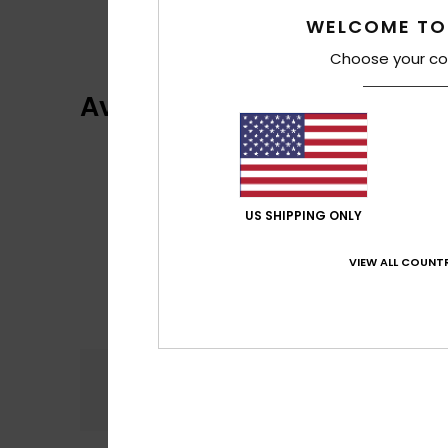
WELCOME TO
Choose your co
Avaliações dos clientes
US SHIPPING ONLY
VIEW ALL COUNTR
Conforto
Rela
4.8