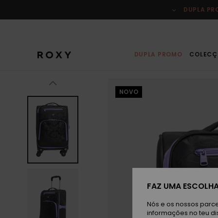
Avançar
para
DUPLA P
a
informação
do
produto
DUPLA PROMO
COLECÇ
NOVO
FAZ UMA ESCOLHA
Nós e os nossos parce
informações no teu di