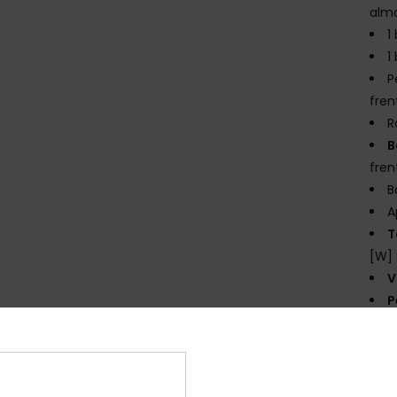
almo
1
1
P
fren
R
B
fren
B
A
T
[W] 
V
P
Comp