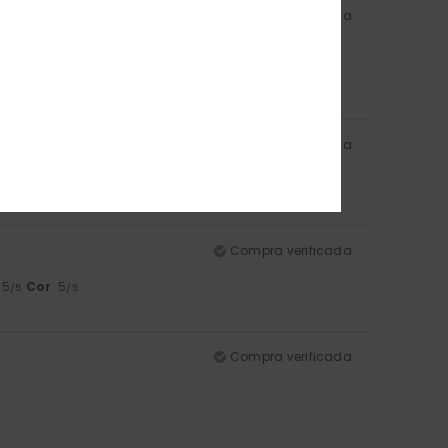
Compra verificada
l
: 5
Cor
: 5
/5
/5
Compra verificada
l
: 5
Cor
: 5
/5
/5
Compra verificada
: 5
Cor
: 5
/5
/5
Compra verificada