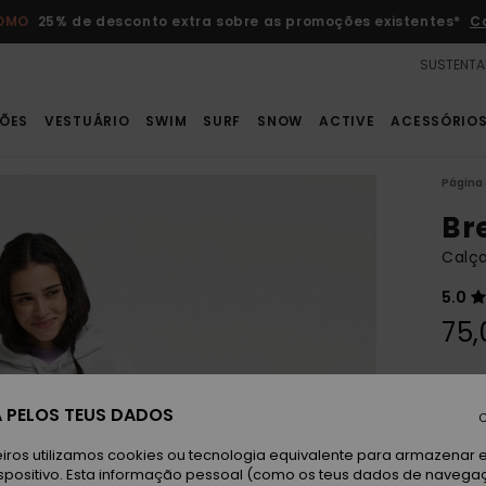
ROMO
25% de desconto extra sobre as promoções existentes*
C
SUSTENTA
ÕES
VESTUÁRIO
SWIM
SURF
SNOW
ACTIVE
ACESSÓRIO
Página 
Br
Calça
5.0
75,
Paga 
 PELOS TEUS DADOS
C
Pi
Cor
iros utilizamos cookies ou tecnologia equivalente para armazenar 
spositivo. Esta informação pessoal (como os teus dados de navega