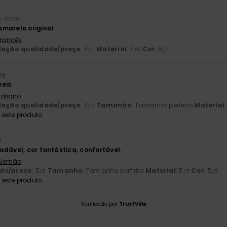
o 2026
marelo original
 Francês
lação qualidade/preço
: 4
Material
: 4
Cor
: 5
/5
/5
/5
26
veis
Italiano
lação qualidade/preço
: 4
Tamanho
: Tamanho perfeito
Material
/5
este produto
6
adável, cor fantástica, confortável.
 Alemão
ade/preço
: 5
Tamanho
: Tamanho perfeito
Material
: 5
Cor
: 5
/5
/5
/5
este produto
Verificado por
TrustVille