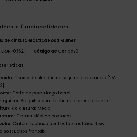
alhes e funcionalidades
s de cintura elástica Rosa Mulher
o
ERJNP03621
Código de Cor
pez0
terísticas
ecido:
Tecido de algodão de sarja de peso médio [252
2]
orte:
Corte de perna largo barrel
raguilha:
Braguilha com fecho de correr na frente
ltura da cintura:
Média
intura:
Cintura elástica dos lados
echo:
Cintura fechada por 1 botão metálico Roxy
olsos:
Bolsos frontais