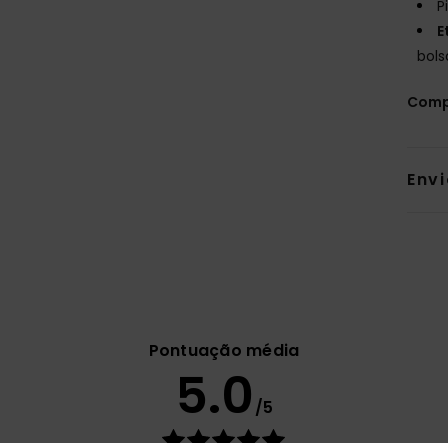
P
E
bols
Comp
Env
Pontuação média
5.0
/5