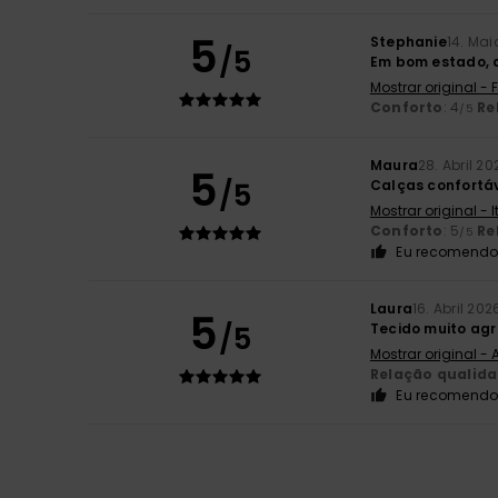
5
Stephanie
14. Mai
/5
Em bom estado, a
Mostrar original -
Conforto
: 4
Re
/5
Maura
28. Abril 20
5
/5
Calças confortá
Mostrar original - 
Conforto
: 5
Re
/5
Eu recomendo 
Laura
16. Abril 202
5
/5
Tecido muito agr
Mostrar original -
Relação qualid
Eu recomendo 