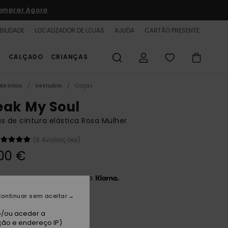
omprar Agora
BILIDADE
LOCALIZADOR DE LOJAS
AJUDA
CARTÃO PRESENTE
S
CALÇADO
CRIANÇAS
de início
Vestuário
Calças
eak My Soul
s de cintura elástica Rosa Mulher
(9 Avaliações)
00 €
3 x 25,00 € sem juros com a
ontinuar sem aceitar
nk Lavender
e/ou aceder a
ção e endereço IP)