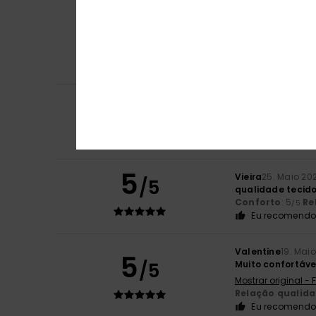
Lydie
30. Junho 2
5
/5
Corte, cor e teci
Mostrar original -
Conforto
: 5
Re
/5
Eu recomendo 
5
Sofia
15. Junho 2
/5
confortáveis, ver
Conforto
: 5
Re
/5
Eu recomendo 
5
Vieira
25. Maio 20
/5
qualidade tecido
Conforto
: 5
Re
/5
Eu recomendo 
Valentine
19. Mai
5
/5
Muito confortáve
Mostrar original -
Relação qualid
Eu recomendo 