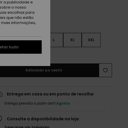
r a publicidade e
sobre o nosso
tuas escolhas para
kies que não estão
a mais informações,
S
S
M
L
XL
XXL
itar tudo
r guia de tamanhos
Adicionar ao cesto
Entrega em casa ou em ponto de recolha
Entrega prevista a partir de
10 Agosto
Consulte a disponibilidade na loja
Selecione um tamanho