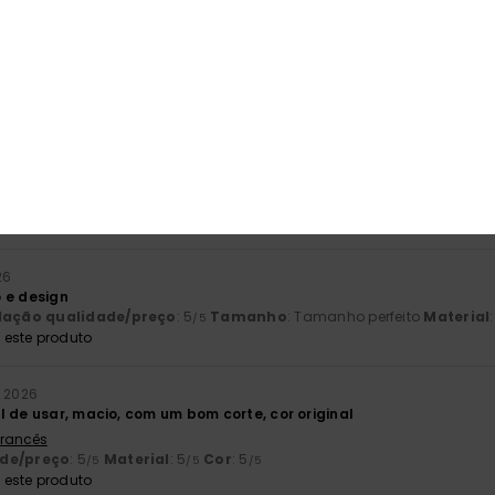
026
do perfeitos
 Francês
lação qualidade/preço
: 5
Tamanho
: Demasiado grande
Materia
/5
este produto
026
sáteis e bonitas
lação qualidade/preço
: 3
Tamanho
: Demasiado grande
Materia
/5
este produto
26
 e design
lação qualidade/preço
: 5
Tamanho
: Tamanho perfeito
Material
/5
este produto
o 2026
l de usar, macio, com um bom corte, cor original
 Francês
ade/preço
: 5
Material
: 5
Cor
: 5
/5
/5
/5
este produto