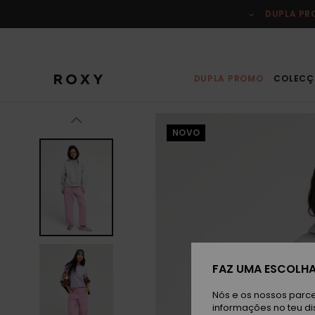
Avançar
para
DUPLA P
a
informação
do
produto
DUPLA PROMO
COLECÇ
NOVO
FAZ UMA ESCOLHA
Nós e os nossos parce
informações no teu di