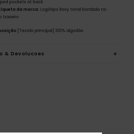
iped pockets at back
tiqueta da marca:
Logótipo Roxy tonal bordado no
o traseiro
osição
[Tecido principal] 100% algodão
io & Devolucoes