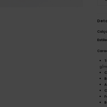
Det
Calça
Estil
Carac
T
g/m
C
B
A
C
F
B