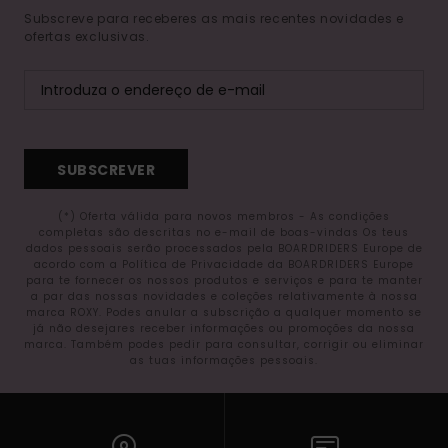
Subscreve para receberes as mais recentes novidades e
ofertas exclusivas.
SUBSCREVER
(*) Oferta válida para novos membros - As condições
completas são descritas no e-mail de boas-vindas Os teus
dados pessoais serão processados pela BOARDRIDERS Europe de
acordo com a Política de Privacidade da BOARDRIDERS Europe
para te fornecer os nossos produtos e serviços e para te manter
a par das nossas novidades e coleções relativamente à nossa
marca ROXY. Podes anular a subscrição a qualquer momento se
já não desejares receber informações ou promoções da nossa
marca. Também podes pedir para consultar, corrigir ou eliminar
as tuas informações pessoais.