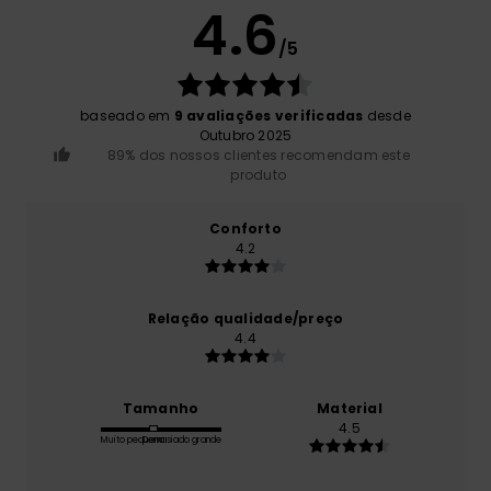
4.6
/5
baseado em
9 avaliações verificadas
desde
Outubro 2025
89% dos nossos clientes recomendam este
produto
Conforto
4.2
Relação qualidade/preço
4.4
Tamanho
Material
4.5
Muito pequeno
Demasiado grande