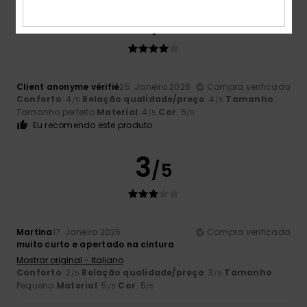
4
/5
Client anonyme vérifié
25. Janeiro 2026
Compra verificada
Conforto
: 4
Relação qualidade/preço
: 4
Tamanho
:
/5
/5
Tamanho perfeito
Material
: 4
Cor
: 5
/5
/5
Eu recomendo este produto
3
/5
Martina
17. Janeiro 2026
Compra verificada
muito curto e apertado na cintura
Mostrar original - Italiano
Conforto
: 2
Relação qualidade/preço
: 3
Tamanho
:
/5
/5
Pequeno
Material
: 5
Cor
: 5
/5
/5