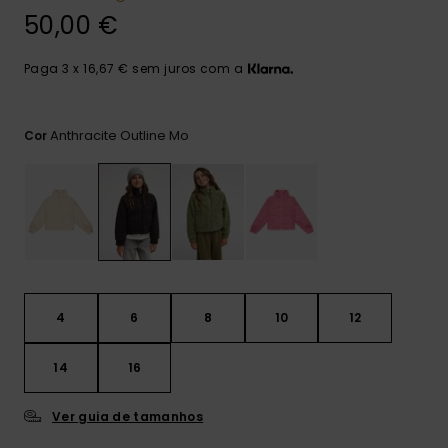
Consultar
as FAQ
50,00 €
CARTÃO PRESENTE
Jumpsuits &
Calça
Malas
Playsuits
Sacos
Escol
Paga 3 x 16,67 € sem juros com a
LISTA DE DESEJO
Fatos
Calções
Acess
Acess
Snow
Anthracite Outline Mo
Cor
Fato 
Saias
Licras
Acess
Neop
Vestu
4
6
8
10
12
Acess
14
16
Ver guia de tamanhos
Calç