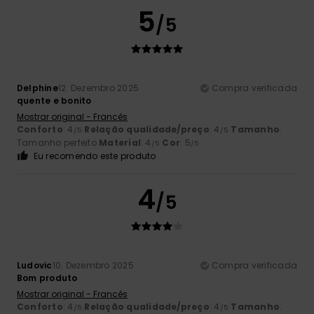
5
/5
Delphine
12. Dezembro 2025
Compra verificada
quente e bonito
Mostrar original - Francês
Conforto
: 4
Relação qualidade/preço
: 4
Tamanho
:
/5
/5
Tamanho perfeito
Material
: 4
Cor
: 5
/5
/5
Eu recomendo este produto
4
/5
Ludovic
10. Dezembro 2025
Compra verificada
Bom produto
Mostrar original - Francês
Conforto
: 4
Relação qualidade/preço
: 4
Tamanho
:
/5
/5