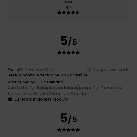
Cor
4.7
5
/5
Maria
26. Fevereiro 2026
Compra verificada
Design bonito e tecido muito agradável
Mostrar original - Castelhano
Conforto
: 5
Relação qualidade/preço
: 5
Tamanho
:
/5
/5
Tamanho perfeito
Material
: 5
Cor
: 4
/5
/5
Eu recomendo este produto
5
/5