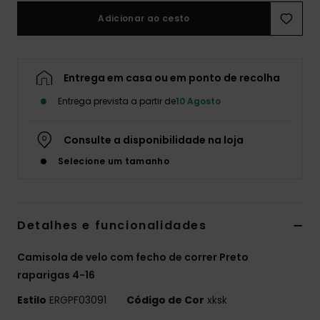
Adicionar ao cesto
Fitne
Snow
Entrega em casa ou em ponto de recolha
Entrega prevista a partir de
10 Agosto
Swim
Consulte a disponibilidade na loja
Selecione um tamanho
Detalhes e funcionalidades
Camisola de velo com fecho de correr Preto
raparigas 4-16
Estilo
ERGPF03091
Código de Cor
xksk