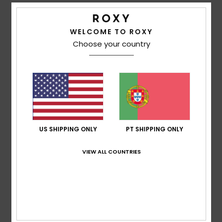
Avaliações dos clientes
WELCOME TO ROXY
Choose your country
Pontuação média
4.0
/5
baseado em
1 avaliações verificadas
desde Julho
2026
US SHIPPING ONLY
PT SHIPPING ONLY
100% dos nossos clientes recomendam este
produto
VIEW ALL COUNTRIES
Conforto
4.0
Relação qualidade/preço
3.0