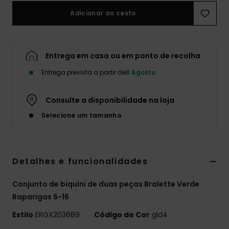
Adicionar ao cesto
Fitne
Snow
Entrega em casa ou em ponto de recolha
Entrega prevista a partir de
8 Agosto
Swim
Consulte a disponibilidade na loja
Selecione um tamanho
Detalhes e funcionalidades
Conjunto de biquíni de duas peças Bralette Verde
Raparigas 6-16
Estilo
ERGX203689
Código de Cor
gld4