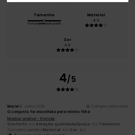
Tamanho
Material
4.0
Muito pequeno
Demasiado grande
Cor
4.0
4
/5
Marie
18. Julho 2026
Compra verificada
O conjunto foi escolhido pela minha filha
Mostrar original - Francês
Conforto
: 4
Relação qualidade/preço
: 3
Tamanho
:
/5
/5
Tamanho perfeito
Material
: 4
Cor
: 4
/5
/5