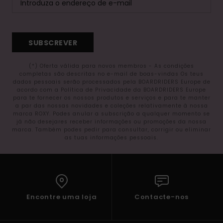
SUBSCREVER
(*) Oferta válida para novos membros - As condições
completas são descritas no e-mail de boas-vindas Os teus
dados pessoais serão processados pela BOARDRIDERS Europe de
acordo com a Política de Privacidade da BOARDRIDERS Europe
para te fornecer os nossos produtos e serviços e para te manter
a par das nossas novidades e coleções relativamente à nossa
marca ROXY. Podes anular a subscrição a qualquer momento se
já não desejares receber informações ou promoções da nossa
marca. Também podes pedir para consultar, corrigir ou eliminar
as tuas informações pessoais.
Encontre uma loja
Contacte-nos