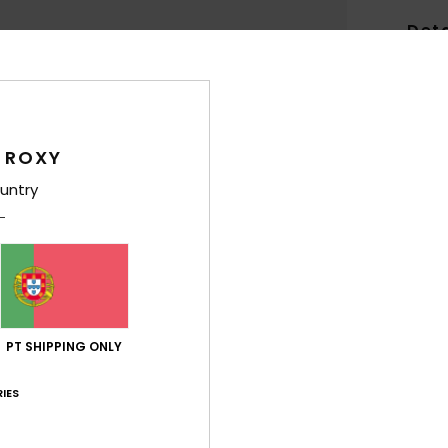
Det
Bolsa
Estil
 ROXY
Carac
untry
T
C
fech
E
D
Comp
PT SHIPPING ONLY
15% v
IES
Env