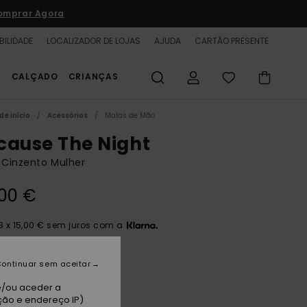
omprar Agora
BILIDADE
LOCALIZADOR DE LOJAS
AJUDA
CARTÃO PRESENTE
S
CALÇADO
CRIANÇAS
de início
Acessórios
Malas de Mão
cause The Night
 Cinzento Mulher
00 €
3 x 15,00 € sem juros com a
ontinuar sem aceitar
aval Academy
e/ou aceder a
ção e endereço IP)