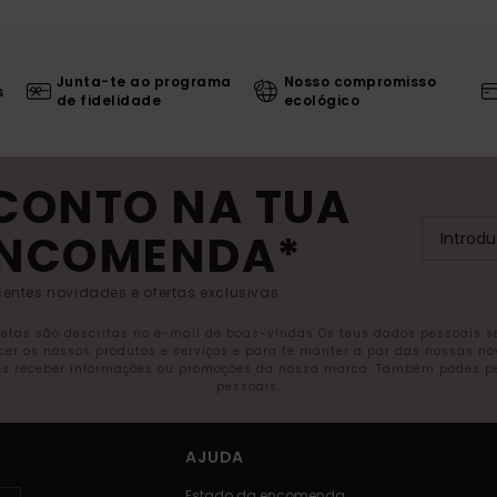
Junta-te ao programa
Nosso compromisso
s
de fidelidade
ecológico
SCONTO NA TUA
ENCOMENDA*
entes novidades e ofertas exclusivas.
letas são descritas no e-mail de boas-vindas Os teus dados pessoais 
ecer os nossos produtos e serviços e para te manter a par das nossas n
s receber informações ou promoções da nossa marca. Também podes pedi
pessoais.
AJUDA
Estado da encomenda