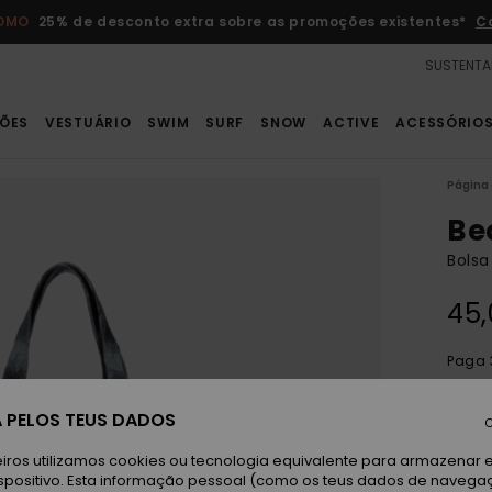
ROMO
25% de desconto extra sobre as promoções existentes*
C
SUSTENTA
ÕES
VESTUÁRIO
SWIM
SURF
SNOW
ACTIVE
ACESSÓRIO
Página 
Be
Bolsa
45,
Paga 
 PELOS TEUS DADOS
C
N
Cor
iros utilizamos cookies ou tecnologia equivalente para armazenar 
spositivo. Esta informação pessoal (como os teus dados de navega