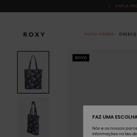
Avançar
para
DUPLA P
a
informação
do
produto
DUPLA PROMO
COLECÇ
NOVO
FAZ UMA ESCOLHA
Nós e os nossos parce
informações no teu di