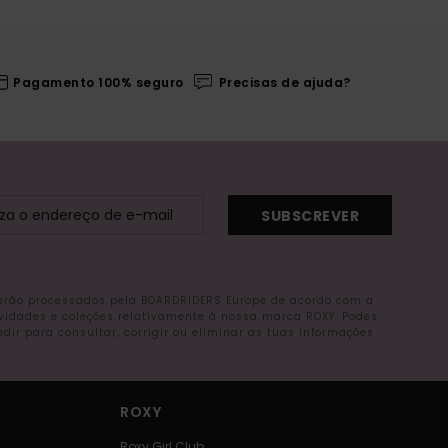
Pagamento 100% seguro
Precisas de ajuda?
SUBSCREVER
serão processados pela BOARDRIDERS Europe de acordo com a
ovidades e coleções relativamente à nossa marca ROXY. Podes
r para consultar, corrigir ou eliminar as tuas informações
ROXY
Roxy Girl Club