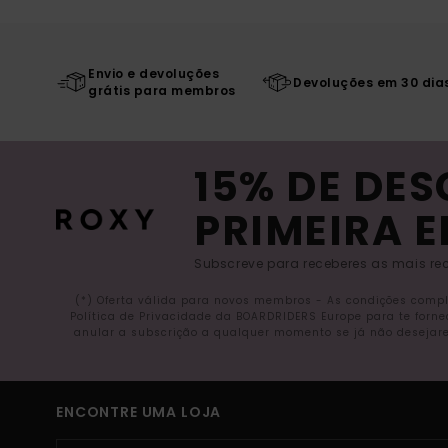
Envio e devoluções
Devoluções em 30 dia
grátis para membros
15% DE DE
PRIMEIRA 
Subscreve para receberes as mais rec
(*) Oferta válida para novos membros - As condições comp
Política de Privacidade da BOARDRIDERS Europe para te forn
anular a subscrição a qualquer momento se já não desejare
ENCONTRE UMA LOJA