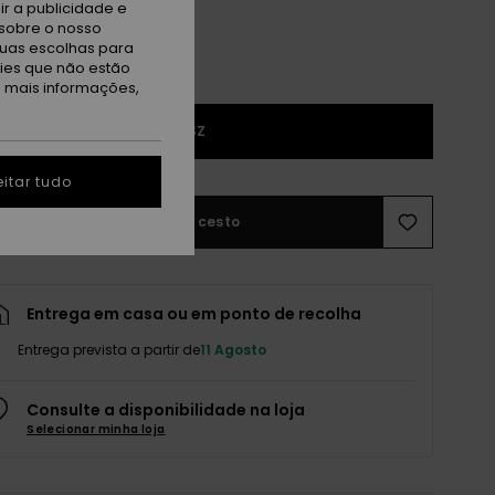
r a publicidade e
sobre o nosso
tuas escolhas para
kies que não estão
a mais informações,
1SZ
itar tudo
Adicionar ao cesto
Entrega em casa ou em ponto de recolha
Entrega prevista a partir de
11 Agosto
Consulte a disponibilidade na loja
Selecionar minha loja