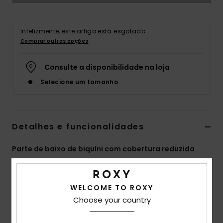
Fitne
Infelizmente, este artigo está esgotado.
Comprar outras opções
Snow
Consulte a disponibilidade na loja
Swim
Selecione um tamanho
Detalhes e funcionalidades
Parte de baixo de biquíni com cobertura reduzida
Verde Mulher
Estilo
ERJX404885
Código de Cor
gld6
WELCOME TO ROXY
Choose your country
Características
Coleção:
Coleção PT Beach Classics