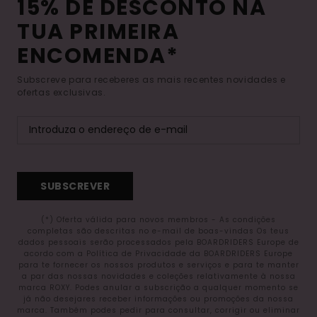
15% DE DESCONTO NA
TUA PRIMEIRA
ENCOMENDA*
Subscreve para receberes as mais recentes novidades e
ofertas exclusivas.
SUBSCREVER
(*) Oferta válida para novos membros - As condições
completas são descritas no e-mail de boas-vindas Os teus
dados pessoais serão processados pela BOARDRIDERS Europe de
acordo com a Política de Privacidade da BOARDRIDERS Europe
para te fornecer os nossos produtos e serviços e para te manter
a par das nossas novidades e coleções relativamente à nossa
marca ROXY. Podes anular a subscrição a qualquer momento se
já não desejares receber informações ou promoções da nossa
marca. Também podes pedir para consultar, corrigir ou eliminar