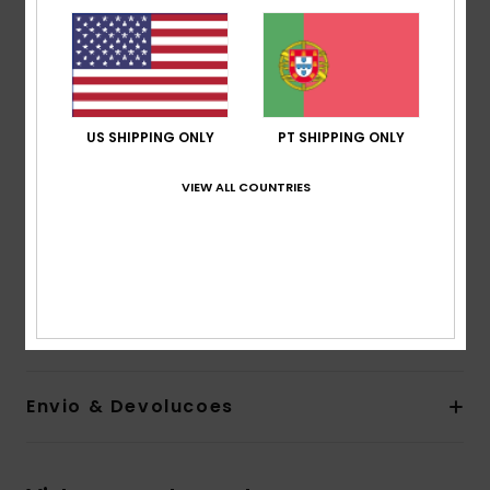
Tecido:
Tecido de mistura de 87% nylon reciclado e
13% elastano suave, reciclado, resistente e elástico
Cintura:
Cintura baixa
Cobertura:
Cobertura V cheeky
Altura da cintura:
Média
US SHIPPING ONLY
PT SHIPPING ONLY
Fecho:
Fixo
VIEW ALL COUNTRIES
Etiqueta da marca:
Placa de borracha ROXY
O aspeto do produto pode diferir consoante a
colocação do estampado
Composição
[Tecido principal] 87% nylon reciclado, 13%
elastano
Envio & Devolucoes