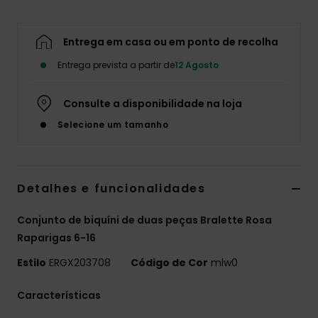
Fitne
Entrega em casa ou em ponto de recolha
Snow
Entrega prevista a partir de
12 Agosto
Consulte a disponibilidade na loja
Swim
Selecione um tamanho
Detalhes e funcionalidades
Conjunto de biquíni de duas peças Bralette Rosa
Raparigas 6-16
Estilo
ERGX203708
Código de Cor
mlw0
Características