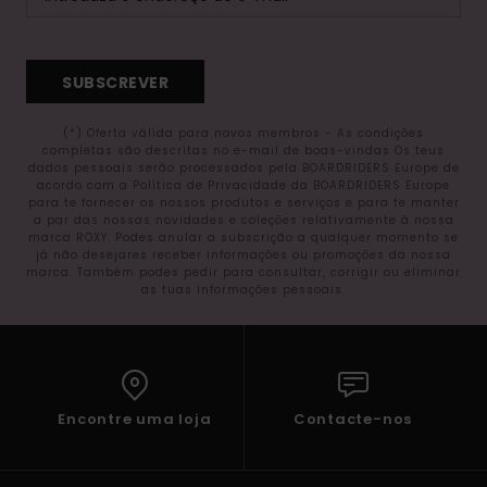
SUBSCREVER
(*) Oferta válida para novos membros - As condições
completas são descritas no e-mail de boas-vindas Os teus
dados pessoais serão processados pela BOARDRIDERS Europe de
acordo com a Política de Privacidade da BOARDRIDERS Europe
para te fornecer os nossos produtos e serviços e para te manter
a par das nossas novidades e coleções relativamente à nossa
marca ROXY. Podes anular a subscrição a qualquer momento se
já não desejares receber informações ou promoções da nossa
marca. Também podes pedir para consultar, corrigir ou eliminar
as tuas informações pessoais.
Encontre uma loja
Contacte-nos