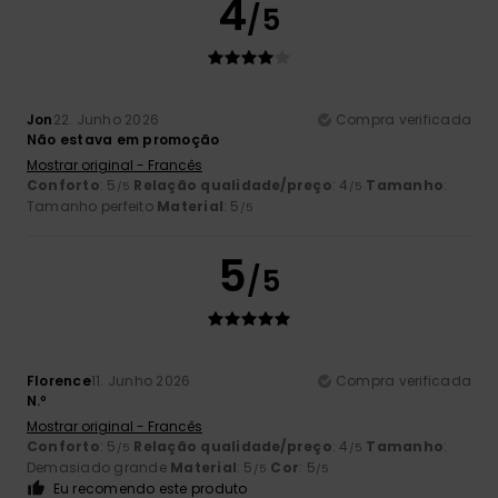
4
/5
Jon
22. Junho 2026
Compra verificada
Não estava em promoção
Mostrar original - Francês
Conforto
: 5
Relação qualidade/preço
: 4
Tamanho
:
/5
/5
Tamanho perfeito
Material
: 5
/5
5
/5
Florence
11. Junho 2026
Compra verificada
N.º
Mostrar original - Francês
Conforto
: 5
Relação qualidade/preço
: 4
Tamanho
:
/5
/5
Demasiado grande
Material
: 5
Cor
: 5
/5
/5
Eu recomendo este produto